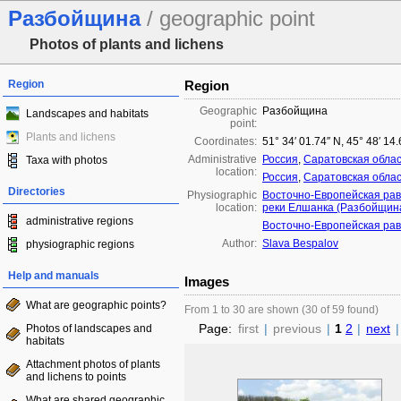
Разбойщина
/ geographic point
Photos of plants and lichens
Region
Region
Geographic
Разбойщина
Landscapes and habitats
point:
Plants and lichens
Coordinates:
51° 34′ 01.74″ N, 45° 48′ 14
Administrative
Россия
,
Саратовская обла
Taxa with photos
location:
Россия
,
Саратовская обла
Directories
Physiographic
Восточно-Европейская ра
location:
реки Елшанка (Разбойщин
administrative regions
Восточно-Европейская ра
Author:
Slava Bespalov
physiographic regions
Help and manuals
Images
What are geographic points?
From 1 to 30 are shown (30 of 59 found)
Page:
first
|
previous
|
1
2
|
next
|
Photos of landscapes and
habitats
Attachment photos of plants
and lichens to points
What are shared geographic