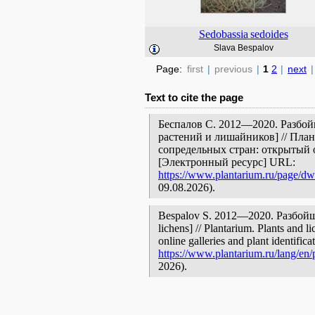
Sedobassia
sedoides
Slava Bespalov
Page:
first
|
previous
|
1
2
|
next
|
Text to cite the page
Беспалов С. 2012—2020. Разбой
растений и лишайников] // Пла
сопредельных стран: открытый 
[Электронный ресурс] URL:
https://www.plantarium.ru/page/dwe
09.08.2026).
Bespalov S. 2012—2020. Разбойщин
lichens] // Plantarium. Plants and 
online galleries and plant identific
https://www.plantarium.ru/lang/en/
2026).