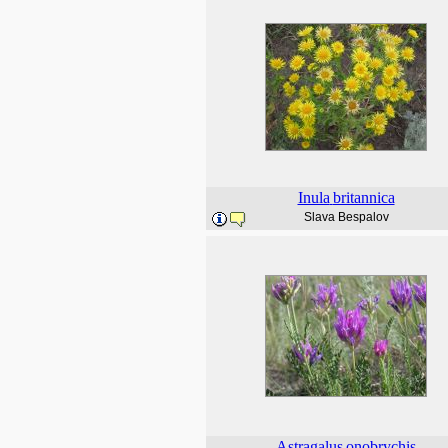
Inula
britannica
Slava Bespalov
Astragalus
onobrychis