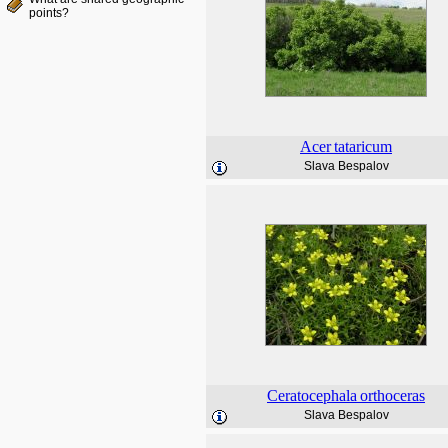
points?
Acer
tataricum
Slava Bespalov
Ceratocephala
orthoceras
Slava Bespalov