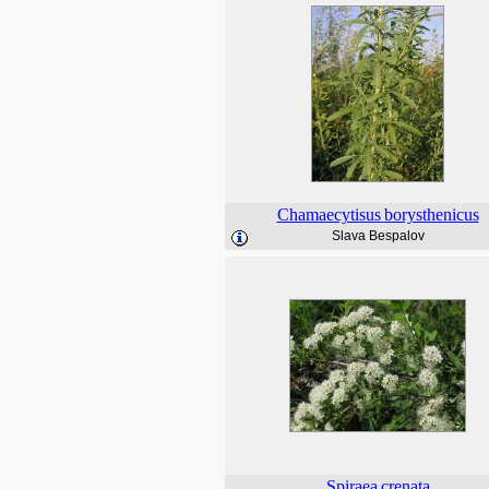
Chamaecytisus
borysthenicus
Slava Bespalov
Spiraea
crenata