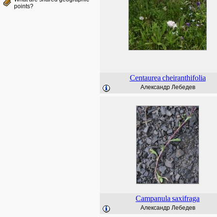
points?
Centaurea
cheiranthifolia
Александр Лебедев
Campanula
saxifraga
Александр Лебедев