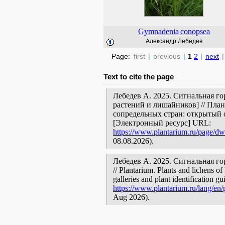
Gymnadenia
conopsea
Александр Лебедев
Page:
first
|
previous
|
1
2
|
next
|
Text to cite the page
Лебедев А. 2025. Сигнальная го
растений и лишайников] // Пла
сопредельных стран: открытый 
[Электронный ресурс] URL:
https://www.plantarium.ru/page/dw
08.08.2026).
Лебедев А. 2025. Сигнальная гора 
// Plantarium. Plants and lichens o
galleries and plant identification g
https://www.plantarium.ru/lang/en/
Aug 2026).