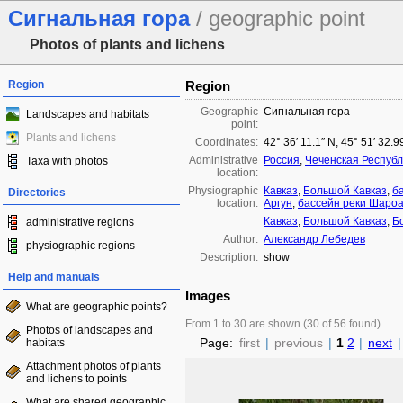
Сигнальная гора
/ geographic point
Photos of plants and lichens
Region
Region
Geographic
Сигнальная гора
Landscapes and habitats
point:
Plants and lichens
Coordinates:
42° 36′ 11.1″ N, 45° 51′ 32.9
Administrative
Россия
,
Чеченская Республ
Taxa with photos
location:
Physiographic
Кавказ
,
Большой Кавказ
,
б
Directories
location:
Аргун
,
бассейн реки Шароа
Кавказ
,
Большой Кавказ
,
Б
administrative regions
Author:
Александр Лебедев
physiographic regions
Description:
show
Help and manuals
Images
What are geographic points?
From 1 to 30 are shown (30 of 56 found)
Photos of landscapes and
Page:
first
|
previous
|
1
2
|
next
|
habitats
Attachment photos of plants
and lichens to points
What are shared geographic