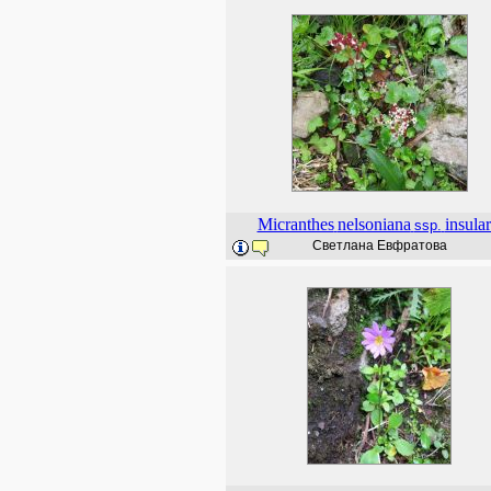
Micranthes
nelsoniana
insular
ssp.
Светлана Евфратова