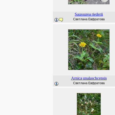
Saussurea
riederii
Светлана Евфратова
Arnica
unalaschcensis
Светлана Евфратова