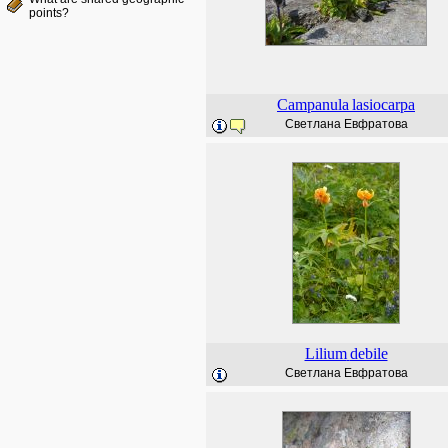
points?
Campanula
lasiocarpa
Светлана Евфратова
Lilium
debile
Светлана Евфратова