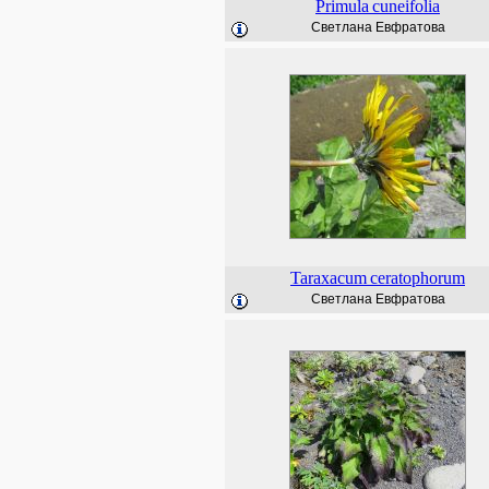
Primula
cuneifolia
Светлана Евфратова
Taraxacum
ceratophorum
Светлана Евфратова