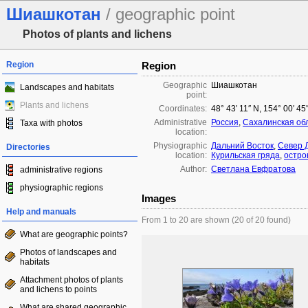
Шиашкотан
/ geographic point
Photos of plants and lichens
Region
Region
Geographic
Шиашкотан
Landscapes and habitats
point:
Plants and lichens
Coordinates:
48° 43′ 11″ N, 154° 00′ 45
Administrative
Россия
,
Сахалинская об
Taxa with photos
location:
Physiographic
Дальний Восток
,
Север 
Directories
location:
Курильская гряда
,
остро
Author:
Светлана Евфратова
administrative regions
physiographic regions
Images
Help and manuals
From 1 to 20 are shown (20 of 20 found)
What are geographic points?
Photos of landscapes and
habitats
Attachment photos of plants
and lichens to points
What are shared geographic