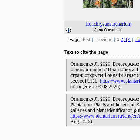
Helichrysum
arenarium
Лида Онищенко
Page:
first
|
previous
|
1
2
3
4
|
ne
Text to cite the page
Онищенко Л. 2020. Белогорское
и лишайников] // Плантариум. 
стран: открытый онлайн атлас 
ресурс] URL:
https://www.plantar
обращения: 09.08.2026).
Онищенко Л. 2020. Белогорское [ge
Plantarium. Plants and lichens of R
galleries and plant identification g
https://www.plantarium.ru/lang/en/
Aug 2026).