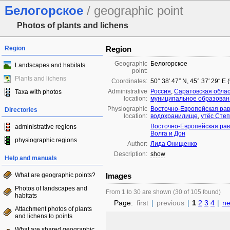
Белогорское
/ geographic point
Photos of plants and lichens
Region
Region
Geographic
Белогорское
Landscapes and habitats
point:
Plants and lichens
Coordinates:
50° 38′ 47″ N, 45° 37′ 29″ E
Administrative
Россия
,
Саратовская обла
Taxa with photos
location:
муниципальное образован
Physiographic
Восточно-Европейская ра
Directories
location:
водохранилище
,
утёс Сте
Восточно-Европейская ра
administrative regions
Волга и Дон
physiographic regions
Author:
Лида Онищенко
Description:
show
Help and manuals
What are geographic points?
Images
Photos of landscapes and
From 1 to 30 are shown (30 of 105 found)
habitats
Page:
first
|
previous
|
1
2
3
4
|
ne
Attachment photos of plants
and lichens to points
What are shared geographic