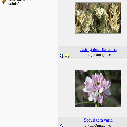
points?
Astragalus
albicaulis
Лида Онищенко
Securigera
varia
Лида Онищенко