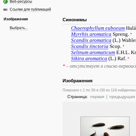
Веб-ресурсы
Ссылки для публикаций
Изображения
Синонимы
Chaerophyllum
euboeum
Halá
Выбрать...
Myrrhis
aromatica
Spreng.
*
Scandix
aromatica
(L.) Wahle
Scandix
tinctoria
Scop.
*
Selinum
aromaticum
E.H.L. K
Sikira
aromatica
(L.) Raf.
*
*
– отсутствует в списке-первоис
Изображения
Показано с 1 по 30-е (30 из 118 найденны
Страница:
первая
|
предыдущая