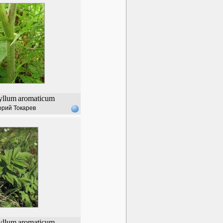
yllum
aromaticum
орий Токарев
yllum
aromaticum