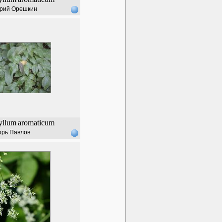
рий Орешкин
yllum
aromaticum
орь Павлов