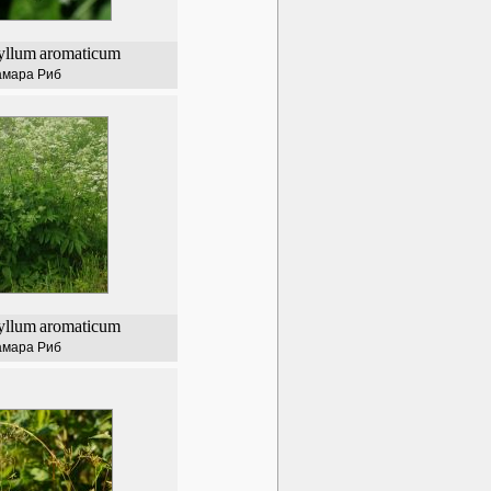
yllum
aromaticum
амара Риб
yllum
aromaticum
амара Риб