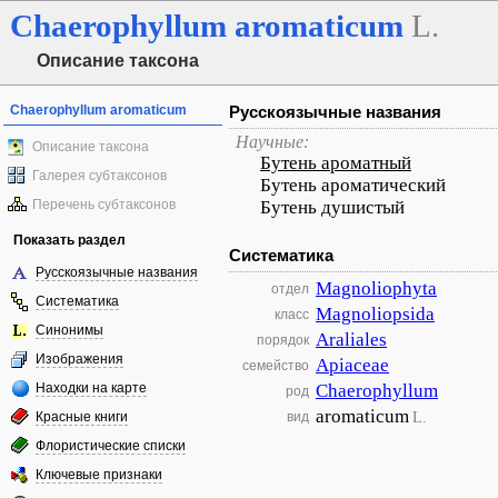
Chaerophyllum
aromaticum
L.
Описание таксона
Chaerophyllum aromaticum
Русскоязычные названия
Научные:
Описание таксона
Бутень ароматный
Галерея субтаксонов
Бутень ароматический
Перечень субтаксонов
Бутень душистый
Показать раздел
Систематика
Русскоязычные названия
Magnoliophyta
отдел
Систематика
Magnoliopsida
класс
Синонимы
Araliales
порядок
Изображения
Apiaceae
семейство
Находки на карте
Chaerophyllum
род
aromaticum
L.
Красные книги
вид
Флористические списки
Ключевые признаки