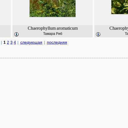
Chaerophyllum
aromaticum
Chaeroph
Тамара Риб
Т
|
1
2
3
4
|
следующая
|
последняя