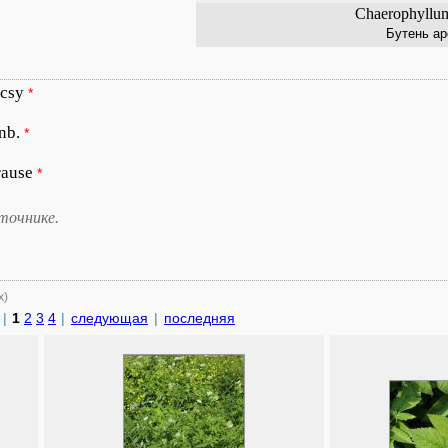
Chaerophyllu
Бутень а
csy
*
nb.
*
rause
*
точнике.
х)
|
1
2
3
4
|
следующая
|
последняя