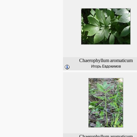
Chaerophyllum
aromaticum
Игорь Евдокимов
Chaerophyllum
aromaticum