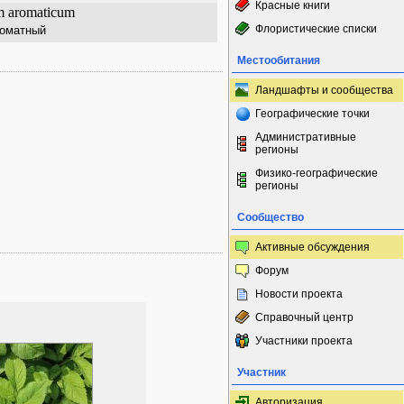
Красные книги
m aromaticum
Флористические списки
роматный
Местообитания
Ландшафты и сообщества
Географические точки
Административные
регионы
Физико-географические
регионы
Сообщество
Активные обсуждения
Форум
Новости проекта
Справочный центр
Участники проекта
Участник
Авторизация