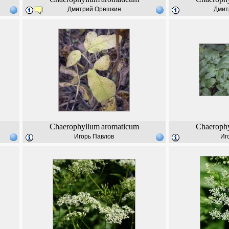
Дмитрий Орешкин
Дмит
Chaerophyllum
aromaticum
Chaeroph
Игорь Павлов
Иг