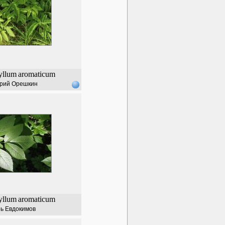
yllum
aromaticum
рий Орешкин
yllum
aromaticum
ь Евдокимов