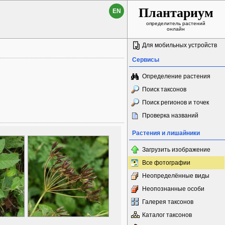
Плантариум
EN
определитель растений
онлайн
Для мобильных устройств
Сервисы
Определение растения
Поиск таксонов
Поиск регионов и точек
Проверка названий
Растения и лишайники
Загрузить изображение
Все фотографии
Неопределённые виды
Неопознанные особи
Галерея таксонов
Каталог таксонов