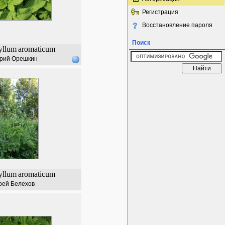
Регистрация
Восстановление пароля
Поиск
yllum
aromaticum
рий Орешкин
yllum
aromaticum
рей Белехов