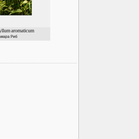
yllum
aromaticum
амара Риб