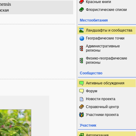
Красные книги
nensis
Флористические списки
нская
Местообитания
Ландшафты и сообщества
Географические точки
Административные
регионы
Физико-географические
регионы
Сообщество
Активные обсуждения
Форум
Новости проекта
Справочный центр
Участники проекта
Участник
Авторизация