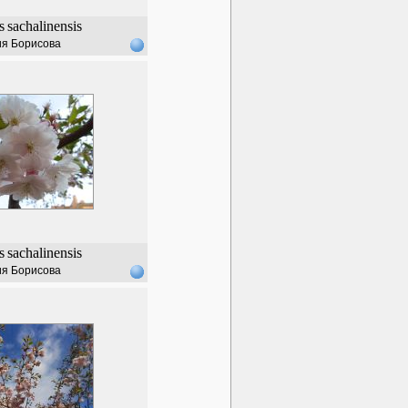
s
sachalinensis
я Борисова
s
sachalinensis
я Борисова