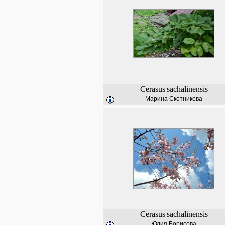
Cerasus
sachalinensis
Марина Скотникова
Cerasus
sachalinensis
Юлия Борисова