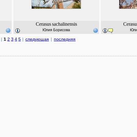
Cerasus
sachalinensis
Cerasu
Юлия Борисова
Юли
|
1
2
3
4
5
|
следующая
|
последняя