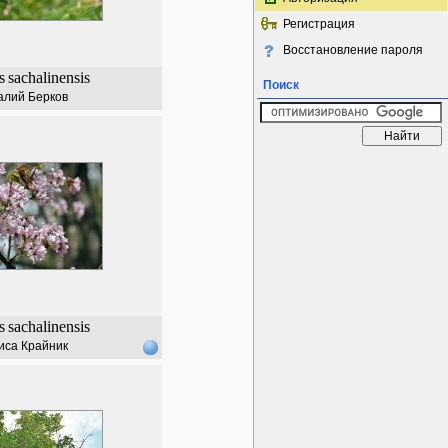
Регистрация
Восстановление пароля
s
sachalinensis
Поиск
алий Берков
s
sachalinensis
иса Крайник