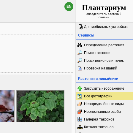
Плантариум
EN
определитель растений
онлайн
Для мобильных устройств
Сервисы
Определение растения
Поиск таксонов
Поиск регионов и точек
Проверка названий
Растения и лишайники
Загрузить изображение
Все фотографии
Неопределённые виды
Неопознанные особи
Галерея таксонов
Каталог таксонов