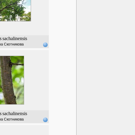
s
sachalinensis
а Скотникова
s
sachalinensis
а Скотникова