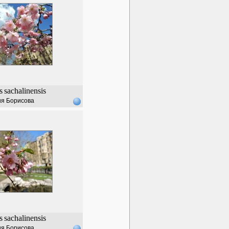
s
sachalinensis
я Борисова
s
sachalinensis
я Борисова