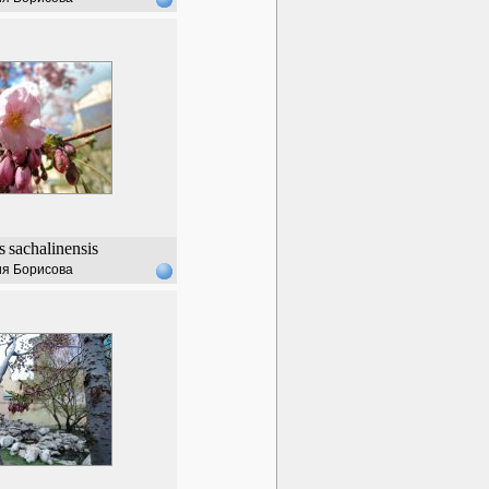
s
sachalinensis
я Борисова