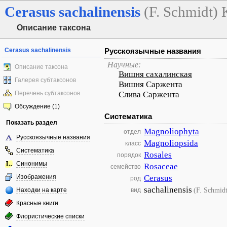
Cerasus
sachalinensis
(F. Schmidt)
Описание таксона
Cerasus sachalinensis
Русскоязычные названия
Научные:
Описание таксона
Вишня сахалинская
Галерея субтаксонов
Вишня Саржента
Перечень субтаксонов
Слива Саржента
Обсуждение (1)
Систематика
Показать раздел
Magnoliophyta
отдел
Русскоязычные названия
Magnoliopsida
класс
Систематика
Rosales
порядок
Синонимы
Rosaceae
семейство
Изображения
Cerasus
род
sachalinensis
(F. Schmid
Находки на карте
вид
Красные книги
Флористические списки