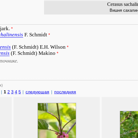
Cerasus sachali
Вишня сахали
jark.
*
chalinensis
F. Schmidt
*
ensis
(F. Schmidt) E.H. Wilson
*
ensis
(F. Schmidt) Makino
*
точнике.
х)
|
1
2
3
4
5
|
следующая
|
последняя