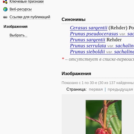
Ключевые признаки
Веб-ресурсы
Ссылки для публикаций
Синонимы
Изображения
Cerasus
sargentii
(Rehder) Po
Prunus
pseudocerasus
sa
var.
Выбрать...
Prunus
sargentii
Rehder
Prunus
serrulata
sachalin
var.
Prunus
sieboldii
sachalin
var.
*
– отсутствует в списке-первоис
Изображения
Показано с 1 по 30-е (30 из 137 найденны
Страница:
первая
|
предыдущая