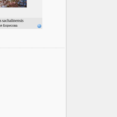
s
sachalinensis
я Борисова