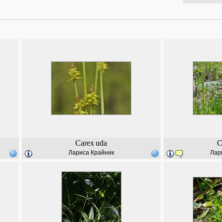
Carex
uda
C
Лариса Крайник
Лар