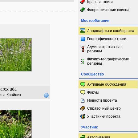
Красные книги
Флористические списки
Местообитания
Ландшафты и сообщества
Географические точки
Административные
регионы
Физико-географические
регионы
Сообщество
Активные обсуждения
arex
uda
Форум
иса Крайник
Новости проекта
Справочный центр
Участники проекта
Участник
Авторизация