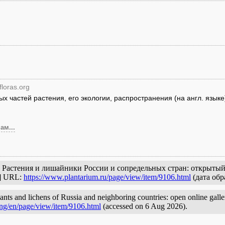
floras.org
 частей растения, его экологии, распространения (на англ. языке
ам...
. Растения и лишайники России и сопредельных стран: открытый
с] URL:
https://www.plantarium.ru/page/view/item/9106.html
(дата обр
nts and lichens of Russia and neighboring countries: open online galleri
ang/en/page/view/item/9106.html
(accessed on 6 Aug 2026).