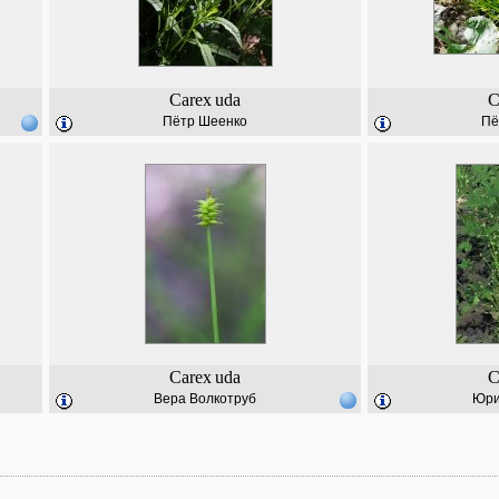
Carex
uda
C
Пётр Шеенко
Пё
Carex
uda
C
Вера Волкотруб
Юри