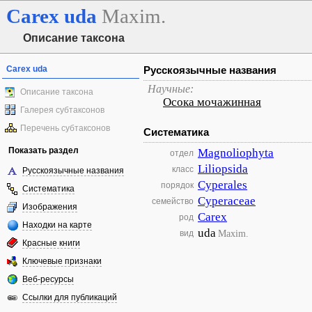
Carex
uda
Maxim.
Описание таксона
Carex uda
Русскоязычные названия
Научные:
Описание таксона
Осока мочажинная
Галерея субтаксонов
Перечень субтаксонов
Систематика
Показать раздел
Magnoliophyta
отдел
Liliopsida
класс
Русскоязычные названия
Cyperales
порядок
Систематика
Cyperaceae
семейство
Изображения
Carex
род
Находки на карте
uda
Maxim.
вид
Красные книги
Ключевые признаки
Веб-ресурсы
Ссылки для публикаций