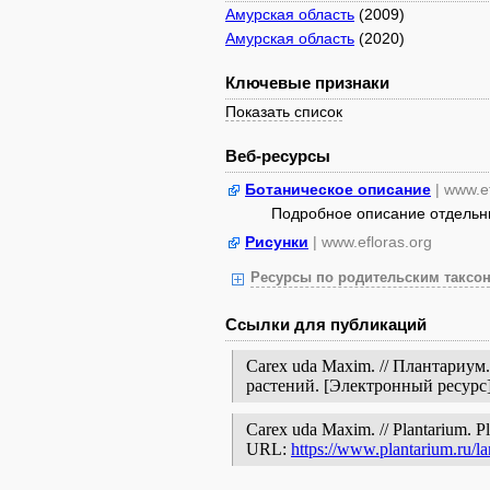
Амурская область
(2009)
Амурская область
(2020)
Ключевые признаки
Показать список
Веб-ресурсы
Ботаническое описание
| www.e
Подробное описание отдельных
Рисунки
| www.efloras.org
Ресурсы по родительским таксон
Ссылки для публикаций
Carex uda Maxim. // Плантариум
растений. [Электронный ресур
Carex uda Maxim. // Plantarium. Pla
URL:
https://www.plantarium.ru/l