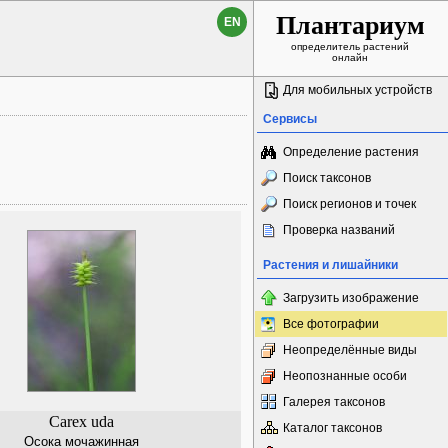
Плантариум
EN
определитель растений
онлайн
Для мобильных устройств
Сервисы
Определение растения
Поиск таксонов
Поиск регионов и точек
Проверка названий
Растения и лишайники
Загрузить изображение
Все фотографии
Неопределённые виды
Неопознанные особи
Галерея таксонов
Carex uda
Каталог таксонов
Осока мочажинная