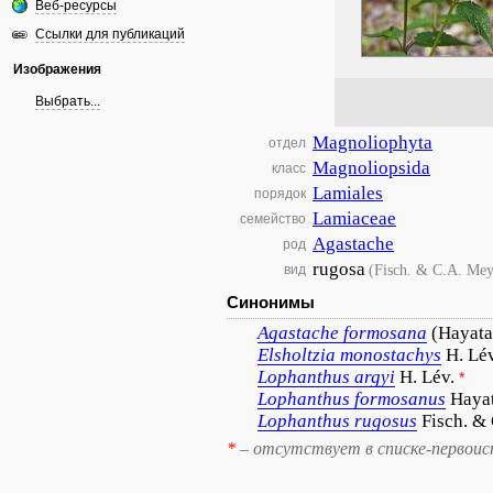
Веб-ресурсы
Ссылки для публикаций
Изображения
Выбрать...
Magnoliophyta
отдел
Magnoliopsida
класс
Lamiales
порядок
Lamiaceae
семейство
Agastache
род
rugosa
(Fisch. & C.A. Mey
вид
Синонимы
Agastache
formosana
(Hayat
Elsholtzia
monostachys
H. Lé
Lophanthus
argyi
H. Lév.
*
Lophanthus
formosanus
Haya
Lophanthus
rugosus
Fisch. &
*
– отсутствует в списке-первоис