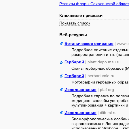
Реликты флоры Сахалинской облас
Ключевые признаки
Показать список
Веб-ресурсы
Ботаническое описание
| www.e
Подробное описание отдельны
распространения и т.п. (на ан
Гербарий
| plant.depo.msu.ru
Сканы гербарных образцов (
Гербарий
| herbariumle.ru
Фотографии гербарных образ
Использование
| pfaf.org
Подробная справка по полезн
медицине, способы употребле
культивирования + картинки и 
Использование
| dlib.rsl.ru
Биоморфологические особеннос
выращиваемых в Ленинградско
использования: Якобсон, Екат