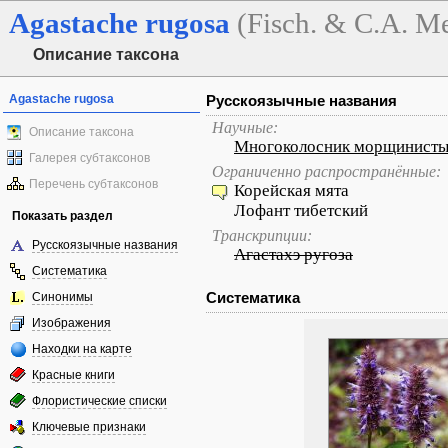
Agastache
rugosa
(Fisch. & C.A. M
Описание таксона
Agastache rugosa
Русскоязычные названия
Научные:
Описание таксона
Многоколосник морщинист
Галерея субтаксонов
Ограниченно распространённые:
Перечень субтаксонов
Корейская мята
Лофант тибетский
Показать раздел
Транскрипции:
Русскоязычные названия
Агастахэ ругоза
Систематика
Систематика
Синонимы
Изображения
Находки на карте
Красные книги
Флористические списки
Ключевые признаки