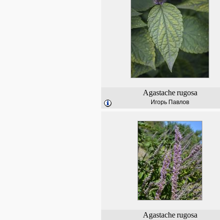
Agastache
rugosa
Игорь Павлов
Agastache
rugosa