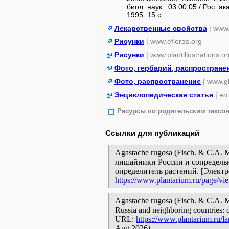
биол. наук : 03.00.05 / Рос. а
1995. 15 с.
Лекарственные свойства
| www
Рисунки
| www.efloras.org
Рисунки
| www.plantillustrations.or
Фото, гербарий, распростране
Фото, распространение
| www.gb
Энциклопедическая статья
| en
Ресурсы по родительским таксон
Ссылки для публикаций
Agastache rugosa (Fisch. & C.A. 
лишайники России и сопредельн
определитель растений. [Элект
https://www.plantarium.ru/page/vi
Agastache rugosa (Fisch. & C.A. Me
Russia and neighboring countries: o
URL:
https://www.plantarium.ru/l
Aug 2026).