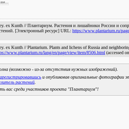
ам...
 Mey. ex Kunth // Плантариум. Растения и лишайники России и со
астений. [Электронный ресурс] URL:
https://www.plantarium.ru/pag
. ex Kunth // Plantarium. Plants and lichens of Russia and neighboring
tps://www.plantarium.ru/lang/en/page/view/item/8506.html
(accessed on
олна (возможно - из-за отсутствия нужных изображений).
зарегистрировавшись
и опубликовав оригинальные фотографии э
елитель растений
.
ь вас среди участников проекта "Плантариум"!