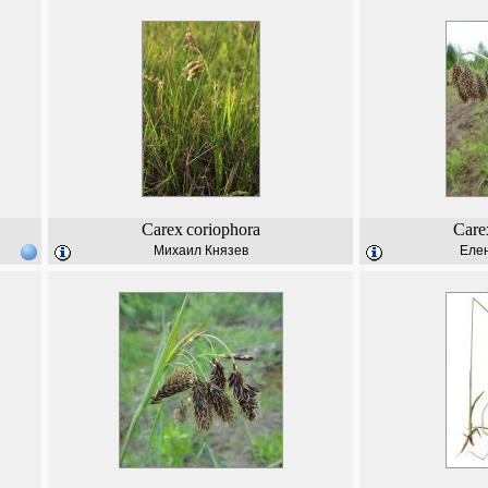
Carex
coriophora
Care
Михаил Князев
Еле