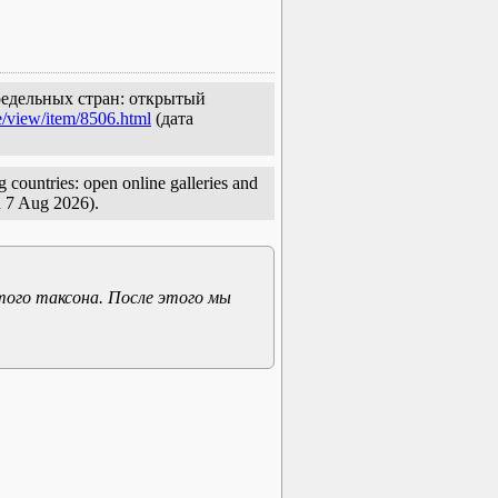
предельных стран: открытый
e/view/item/8506.html
(дата
 countries: open online galleries and
 7 Aug 2026).
того таксона. После этого мы