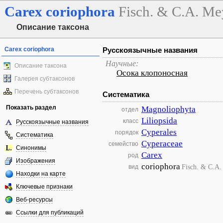
Carex
coriophora
Fisch. & C.A. Me
Описание таксона
Carex coriophora
Русскоязычные названия
Научные:
Описание таксона
Осока клопоносная
Галерея субтаксонов
Перечень субтаксонов
Систематика
Показать раздел
Magnoliophyta
отдел
Liliopsida
класс
Русскоязычные названия
Cyperales
порядок
Систематика
Cyperaceae
семейство
Синонимы
Carex
род
Изображения
coriophora
Fisch. & C.A.
вид
Находки на карте
Ключевые признаки
Веб-ресурсы
Ссылки для публикаций