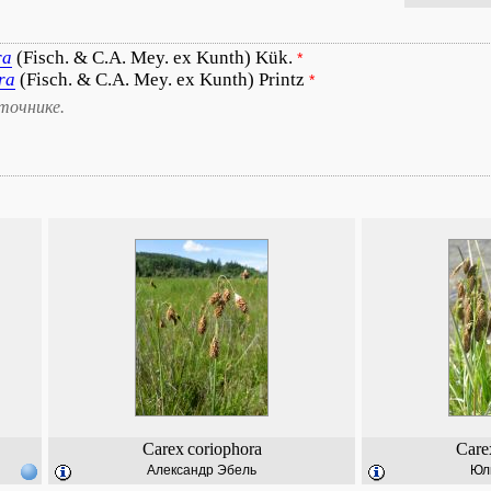
ra
(Fisch. & C.A. Mey. ex Kunth) Kük.
*
ra
(Fisch. & C.A. Mey. ex Kunth) Printz
*
точнике.
Carex
coriophora
Care
Александр Эбель
Юл