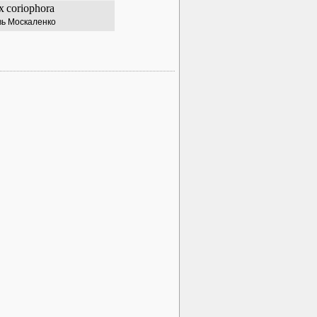
x
coriophora
ь Москаленко