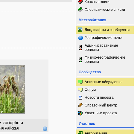
Красные книги
Флористические списки
Местообитания
Ландшафты и сообщества
Географические точки
Административные
регионы
Физико-географические
регионы
Сообщество
Активные обсуждения
Форум
Новости проекта
Справочный центр
Участники проекта
x
coriophora
Участник
ия Райская
Авторизация