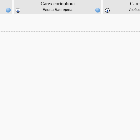
Carex
coriophora
Care
Елена Баяндина
Любов