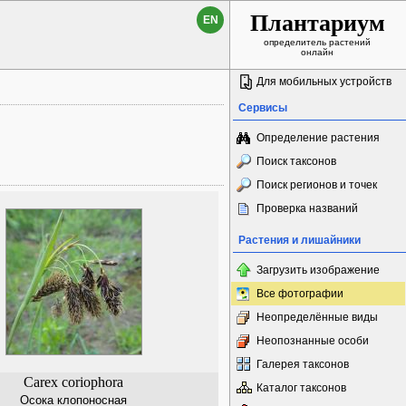
Плантариум
EN
определитель растений
онлайн
Для мобильных устройств
Сервисы
Определение растения
Поиск таксонов
Поиск регионов и точек
Проверка названий
Растения и лишайники
Загрузить изображение
Все фотографии
Неопределённые виды
Неопознанные особи
Галерея таксонов
Carex coriophora
Каталог таксонов
Осока клопоносная