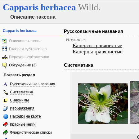
Capparis
herbacea
Willd.
Описание таксона
Capparis herbacea
Русскоязычные названия
Научные:
Описание таксона
Каперсы травянистые
Галерея субтаксонов
Каперцы травянистые
Перечень субтаксонов
Систематика
Обсуждение (3)
Показать раздел
Русскоязычные названия
Систематика
Синонимы
Изображения
Находки на карте
Красные книги
Флористические списки