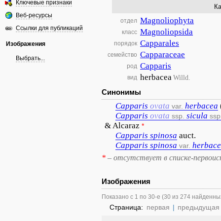
Ключевые признаки
Ка
Веб-ресурсы
Magnoliophyta
отдел
Ссылки для публикаций
Magnoliopsida
класс
Capparales
порядок
Изображения
Capparaceae
семейство
Выбрать...
Capparis
род
herbacea
Willd.
вид
Синонимы
Capparis
ovata
herbacea
var.
Capparis
ovata
sicula
ssp.
ssp
& Alcaraz
*
Capparis
spinosa
auct.
Capparis
spinosa
herbac
var.
*
– отсутствует в списке-первоис
Изображения
Показано с 1 по 30-е (30 из 274 найденны
Страница:
первая
|
предыдущая