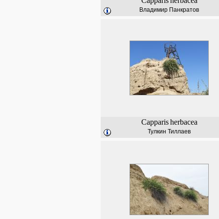
Capparis
herbacea
Владимир Панкратов
Capparis
herbacea
Тулкин Тиллаев