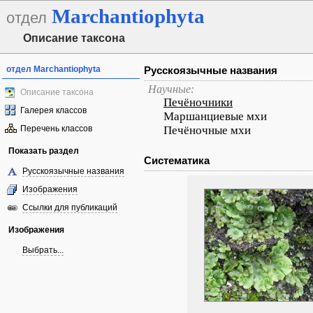
Marchantiophyta
отдел
Описание таксона
отдел Marchantiophyta
Русскоязычные названия
Научные:
Описание таксона
Печёночники
Галерея классов
Маршанциевые мхи
Перечень классов
Печёночные мхи
Показать раздел
Систематика
Русскоязычные названия
Изображения
Ссылки для публикаций
Изображения
Выбрать...