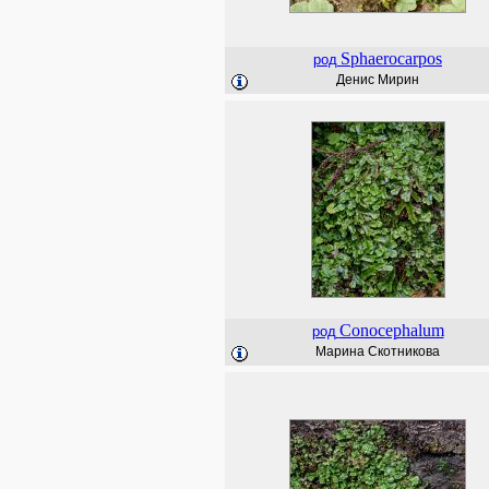
Sphaerocarpos
род
Денис Мирин
Conocephalum
род
Марина Скотникова