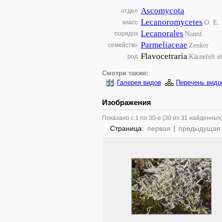
Ascomycota
отдел
Lecanoromycetes
O. E. 
класс
Lecanorales
Nannf.
порядок
Parmeliaceae
Zenker
семейство
Flavocetraria
Kärnefelt e
род
Смотри также:
Галерея видов
Перечень видо
Изображения
Показано с 1 по 30-е (30 из 31 найденных
Страница:
первая
|
предыдущая