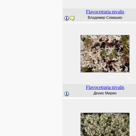
Flavocetraria
nivalis
Владимир Семашко
Flavocetraria
nivalis
Денис Мирин