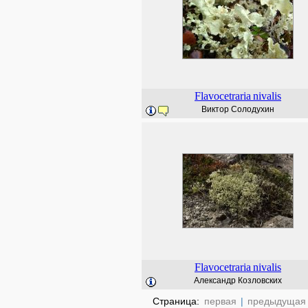
Flavocetraria
nivalis
Виктор Солодухин
Flavocetraria
nivalis
Александр Козловских
Страница:
первая
|
предыдущая