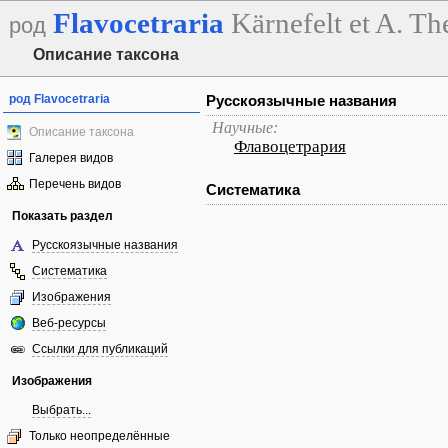
Flavocetraria
Kärnefelt et A. Th
род
Описание таксона
род Flavocetraria
Русскоязычные названия
Научные:
Описание таксона
Флавоцетрария
Галерея видов
Перечень видов
Систематика
Показать раздел
Русскоязычные названия
Систематика
Изображения
Веб-ресурсы
Ссылки для публикаций
Изображения
Выбрать...
Только неопределённые