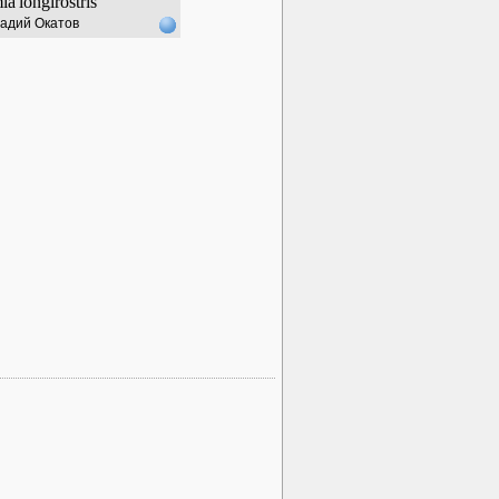
ia
longirostris
адий Окатов