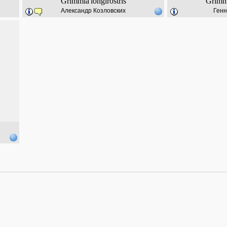
Grimmia
longirostris
Grimm
Александр Козловских
Генн