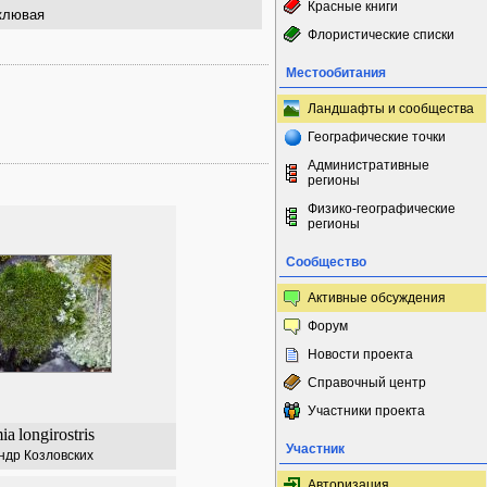
Красные книги
клювая
Флористические списки
Местообитания
Ландшафты и сообщества
Географические точки
Административные
регионы
Физико-географические
регионы
Сообщество
Активные обсуждения
Форум
Новости проекта
Справочный центр
Участники проекта
ia
longirostris
Участник
ндр Козловских
Авторизация