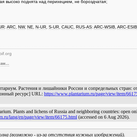
ая высоко поднята над перихецием, не бороздчатая;
UR
:
ARC
,
NW
,
NE
,
N-UR
,
S-UR
,
CAUC
,
RUS-AS
:
ARC-WSIB
,
ARC-ESIB
if.org
ам...
Плантариум. Растения и лишайники России и сопредельных стран: 
ронный ресурс] URL:
https://www.plantarium.ru/page/view/item/6617
arium. Plants and lichens of Russia and neighboring countries: open onli
um.ru/lang/en/page/view/item/66175.html
(accessed on 6 Aug 2026).
олна (возможно - из-за отсутствия нужных изображений).