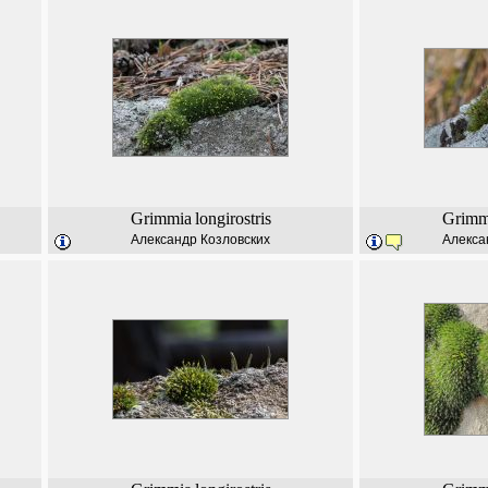
Grimmia
longirostris
Grimm
Александр Козловских
Алекса