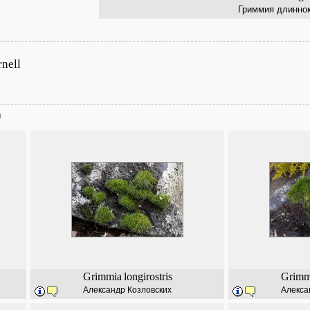
Гриммия длинно
rnell
)
Grimmia
longirostris
Grimm
Александр Козловских
Алекса