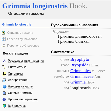
Grimmia
longirostris
Hook.
Описание таксона
Grimmia longirostris
Русскоязычные названия
Научные:
Описание таксона
Гриммия длинноклювая
Галерея субтаксонов
Гриммия близкая
Перечень субтаксонов
Систематика
Показать раздел
Bryophyta
отдел
Русскоязычные названия
Bryopsida
Horan.
класс
Систематика
Grimmiales
M.Fleisch.
порядок
Синонимы
Grimmiaceae
Arn.
семейство
Изображения
Grimmia
Hedw.
род
Находки на карте
longirostris
Hook.
вид
Особые приметы
Прочая информация
Веб-ресурсы