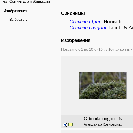
Ссылки для публикаций
Изображения
Синонимы
Выбрать...
Grimmia
affinis
Hornsch.
Grimmia
cavifolia
Lindb. & A
Изображения
Показано с 1 по 10-е (10 из 10 найденных
Grimmia
longirostris
Александр Козловских