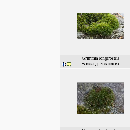
Grimmia
longirostris
Александр Козловских