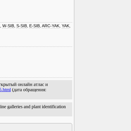
,
W-SIB
,
S-SIB
,
E-SIB
,
ARC-YAK
,
YAK
,
открытый онлайн атлас и
5.html
(дата обращения:
ne galleries and plant identification