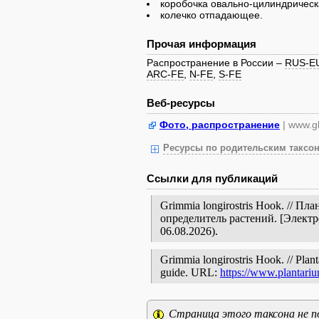
коробочка овально-цилиндрическ
колечко отпадающее.
Прочая информация
Распространение в России –
RUS-E
ARC-FE
,
N-FE
,
S-FE
Веб-ресурсы
Фото, распространение
| www.gb
Ресурсы по родительским таксон
Ссылки для публикаций
Grimmia longirostris Hook. // 
определитель растений. [Элект
06.08.2026).
Grimmia longirostris Hook. // Plant
guide. URL:
https://www.plantari
Страница этого таксона не п