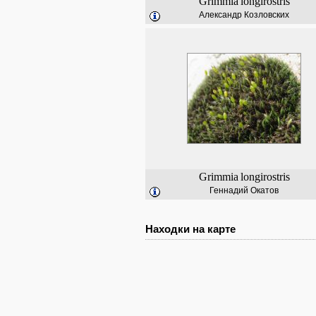
Grimmia
longirostris
Александр Козловских
Grimmia
longirostris
Геннадий Окатов
Находки на карте