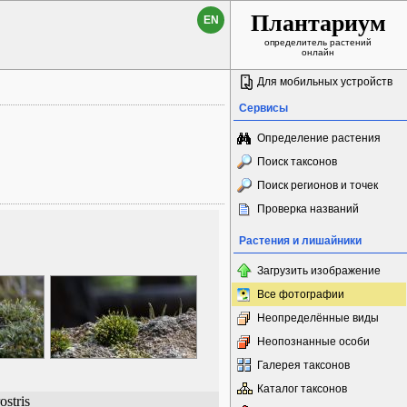
Плантариум
EN
определитель растений
онлайн
Для мобильных устройств
Сервисы
Определение растения
Поиск таксонов
Поиск регионов и точек
Проверка названий
Растения и лишайники
Загрузить изображение
Все фотографии
Неопределённые виды
Неопознанные особи
Галерея таксонов
Каталог таксонов
ostris