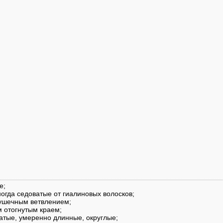
е;
огда седоватые от гиалиновых волосков;
хушечным ветвлением;
м отогнутым краем;
атые, умеренно длинные, округлые;