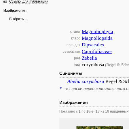
Ссылки для публикаций
Изображения
Выбрать...
Magnoliophyta
отдел
Magnoliopsida
класс
Dipsacales
порядок
Caprifoliaceae
семейство
Zabelia
род
corymbosa
(Regel & Sch
вид
Синонимы
Abelia
corymbosa
Regel & Sc
*
– в списке-первоисточнике такс
Изображения
Показано с 1 по 18-е (18 из 18 найденных