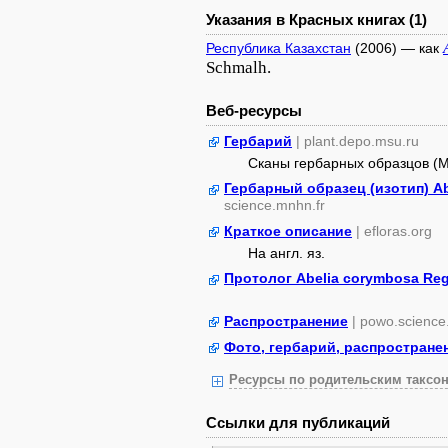
Указания в Красных книгах (1)
Республика Казахстан
(2006) — как
Schmalh.
Веб-ресурсы
Гербарий
| plant.depo.msu.ru
Сканы гербарных образцов (
Гербарный образец (изотип) Ab
science.mnhn.fr
Краткое описание
| efloras.org
На англ. яз.
Протолог Abelia corymbosa Reg
Распространение
| powo.science
Фото, гербарий, распростране
Ресурсы по родительским таксон
Ссылки для публикаций