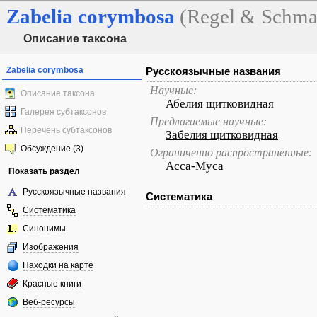
Zabelia
corymbosa
(Regel & Schma
Описание таксона
Zabelia corymbosa
Русскоязычные названия
Научные:
Описание таксона
Абелия щитковидная
Галерея субтаксонов
Предлагаемые научные:
Перечень субтаксонов
Забелия щитковидная
Обсуждение (3)
Ограниченно распространённые:
Асса-Муса
Показать раздел
Русскоязычные названия
Систематика
Систематика
Синонимы
Изображения
Находки на карте
Красные книги
Веб-ресурсы