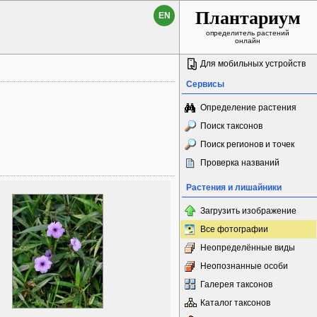
Плантариум
EN
определитель растений
онлайн
Для мобильных устройств
Сервисы
Определение растения
Поиск таксонов
Поиск регионов и точек
Проверка названий
Растения и лишайники
Загрузить изображение
Все фотографии
Неопределённые виды
Неопознанные особи
Галерея таксонов
Каталог таксонов