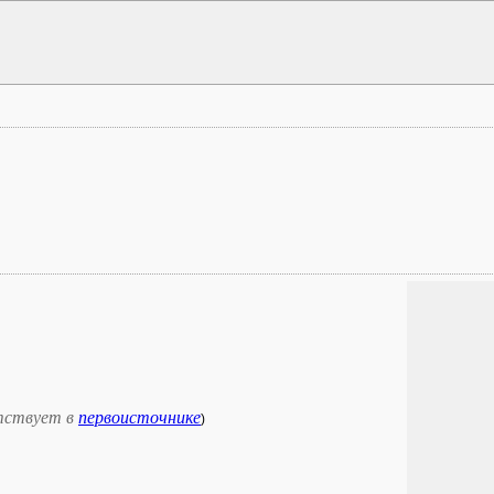
тствует в
первоисточнике
)