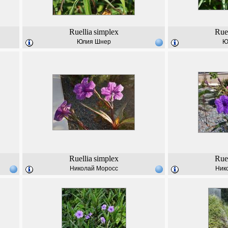
Ruellia
simplex
Ruel
Юлия Шнер
Ю
Ruellia
simplex
Ruel
Николай Моросс
Ник