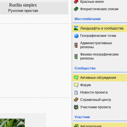
Красные книги
Ruellia simplex
Флористические списки
Руэллия простая
Местообитания
Ландшафты и сообщества
Географические точки
Административные
регионы
Физико-географические
регионы
Сообщество
Активные обсуждения
Форум
Новости проекта
Справочный центр
Участники проекта
Участник
Авторизация