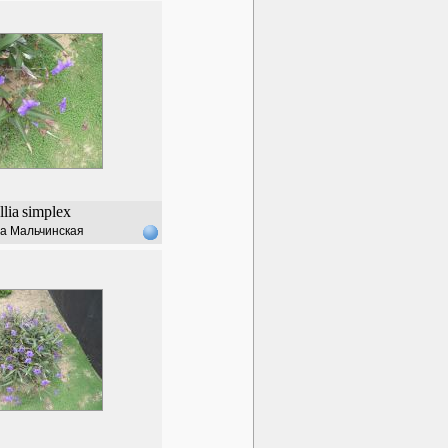
lia
simplex
а Мальчинская