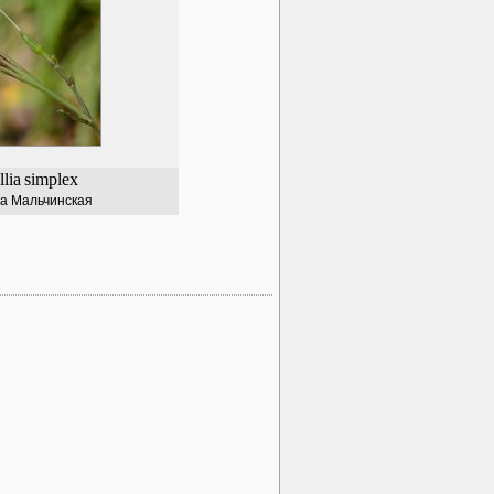
lia
simplex
а Мальчинская