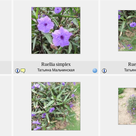
Ruellia
simplex
Ruel
Татьяна Мальчинская
Татьян