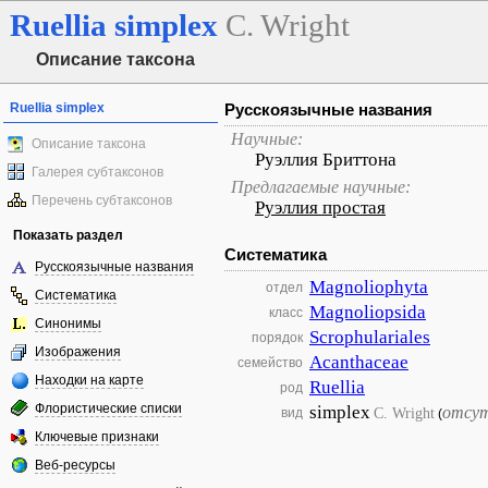
Ruellia
simplex
C. Wright
Описание таксона
Ruellia simplex
Русскоязычные названия
Научные:
Описание таксона
Руэллия Бриттона
Галерея субтаксонов
Предлагаемые научные:
Перечень субтаксонов
Руэллия простая
Показать раздел
Систематика
Русскоязычные названия
Magnoliophyta
отдел
Систематика
Magnoliopsida
класс
Синонимы
Scrophulariales
порядок
Изображения
Acanthaceae
семейство
Находки на карте
Ruellia
род
Флористические списки
simplex
отсу
C. Wright
вид
(
Ключевые признаки
Веб-ресурсы