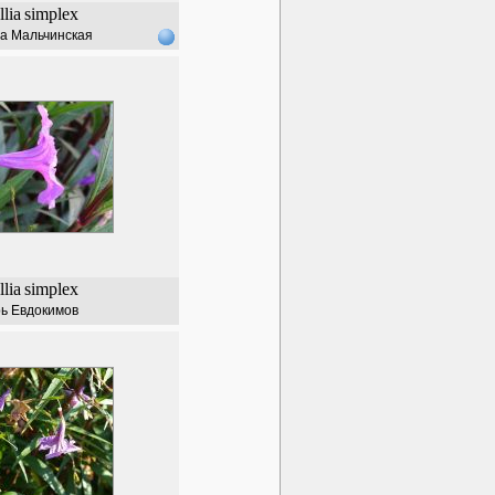
lia
simplex
а Мальчинская
lia
simplex
ь Евдокимов