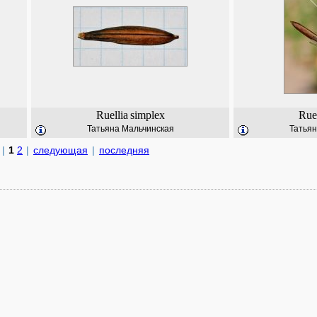
Ruellia
simplex
Ruel
Татьяна Мальчинская
Татьян
|
1
2
|
следующая
|
последняя