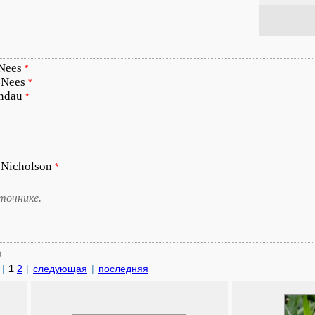
Nees
*
Nees
*
indau
*
 Nicholson
*
точнике.
)
|
1
2
|
следующая
|
последняя