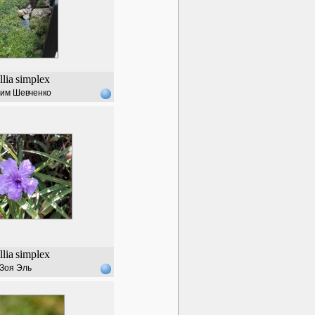
lia
simplex
им Шевченко
lia
simplex
Зоя Эль