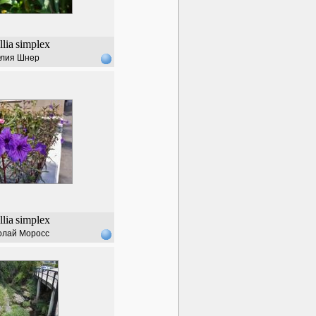
lia
simplex
лия Шнер
lia
simplex
олай Моросс