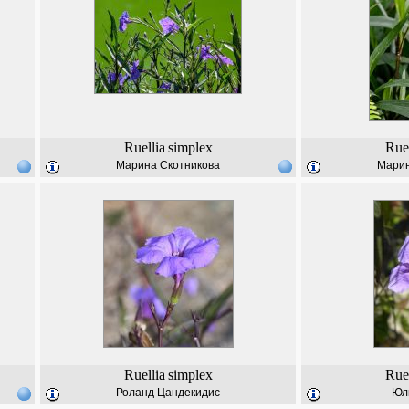
Ruellia
simplex
Ruel
Марина Скотникова
Марин
Ruellia
simplex
Ruel
Роланд Цандекидис
Юл