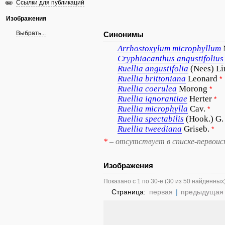
Ссылки для публикаций
Изображения
Выбрать...
Синонимы
Arrhostoxylum
microphyllum
Cryphiacanthus
angustifolius
Ruellia
angustifolia
(Nees) L
Ruellia
brittoniana
Leonard
*
Ruellia
coerulea
Morong
*
Ruellia
ignorantiae
Herter
*
Ruellia
microphylla
Cav.
*
Ruellia
spectabilis
(Hook.) G.
Ruellia
tweediana
Griseb.
*
*
– отсутствует в списке-первоис
Изображения
Показано с 1 по 30-е (30 из 50 найденных
Страница:
первая
|
предыдущая