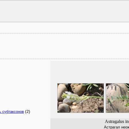
(2)
ь субтаксонов
Astragalus i
Астрагал нео