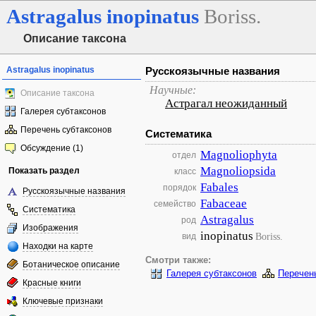
Astragalus
inopinatus
Boriss.
Описание таксона
Astragalus inopinatus
Русскоязычные названия
Научные:
Описание таксона
Астрагал неожиданный
Галерея субтаксонов
Перечень субтаксонов
Систематика
Обсуждение (1)
Magnoliophyta
отдел
Magnoliopsida
Показать раздел
класс
Fabales
порядок
Русскоязычные названия
Fabaceae
семейство
Систематика
Astragalus
род
Изображения
inopinatus
Boriss.
вид
Находки на карте
Смотри также:
Ботаническое описание
Галерея субтаксонов
Перечен
Красные книги
Ключевые признаки