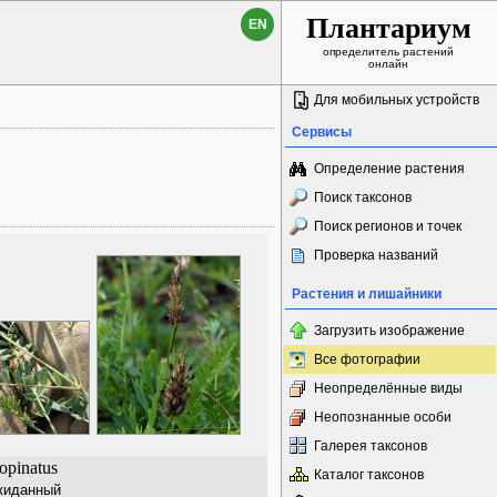
Плантариум
EN
определитель растений
онлайн
Для мобильных устройств
Сервисы
Определение растения
Поиск таксонов
Поиск регионов и точек
Проверка названий
Растения и лишайники
Загрузить изображение
Все фотографии
Неопределённые виды
Неопознанные особи
Галерея таксонов
nopinatus
Каталог таксонов
жиданный