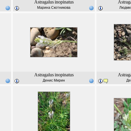
Astragalus
inopinatus
Astrag
Марина Скотникова
Людми
Astragalus
inopinatus
Astrag
Денис Мирин
Де