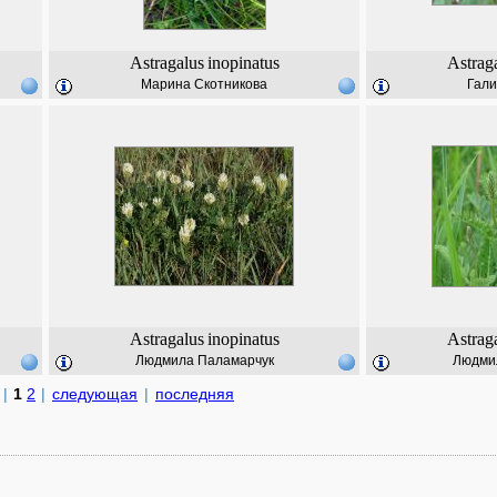
Astragalus
inopinatus
Astrag
Марина Скотникова
Гали
Astragalus
inopinatus
Astrag
Людмила Паламарчук
Людми
|
1
2
|
следующая
|
последняя