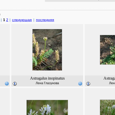
)
|
1
2
|
следующая
|
последняя
Astragalus
inopinatus
Astrag
Лена Глазунова
Лен