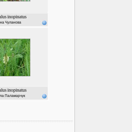
alus
inopinatus
на Чуланова
alus
inopinatus
ла Паламарчук