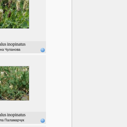
alus
inopinatus
на Чуланова
alus
inopinatus
ла Паламарчук