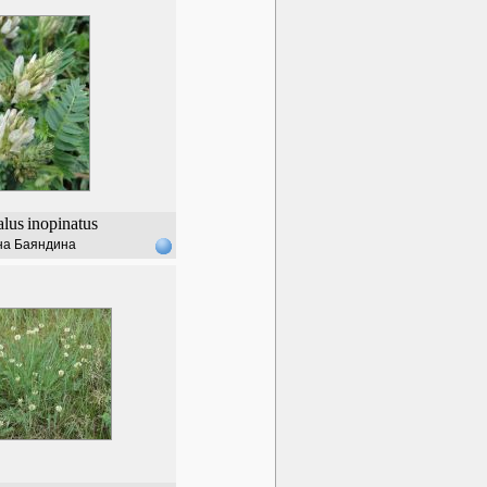
alus
inopinatus
на Баяндина