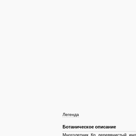
Легенда
Ботаническое описание
Многолетник. Кр. деревянистый, ино