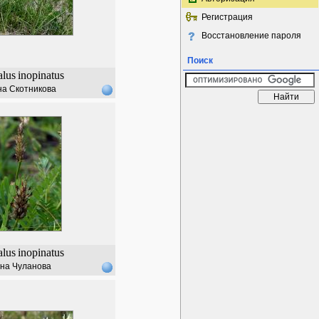
Регистрация
Восстановление пароля
Поиск
alus
inopinatus
а Скотникова
alus
inopinatus
на Чуланова