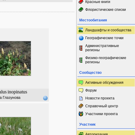
Красные книги
Флористические списки
Местообитания
Ландшафты и сообщества
Географические точки
Административные
регионы
Физико-географические
регионы
Сообщество
Активные обсуждения
Форум
alus
inopinatus
а Глазунова
Новости проекта
Справочный центр
Участники проекта
Участник
Авторизация