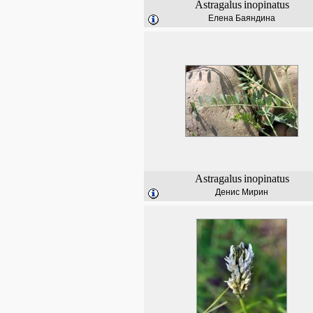
Astragalus
inopinatus
Елена Баяндина
Astragalus
inopinatus
Денис Мирин