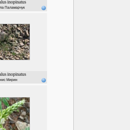
alus
inopinatus
ла Паламарчук
alus
inopinatus
нис Мирин