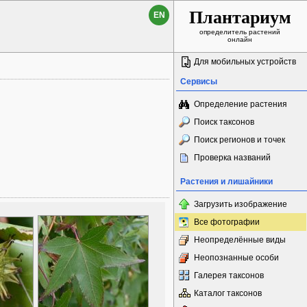
Плантариум
EN
определитель растений
онлайн
Для мобильных устройств
Сервисы
Определение растения
Поиск таксонов
Поиск регионов и точек
Проверка названий
Растения и лишайники
Загрузить изображение
Все фотографии
Неопределённые виды
Неопознанные особи
Галерея таксонов
Каталог таксонов