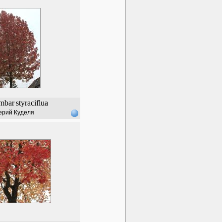
mbar
styraciflua
ерий Куделя