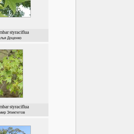
mbar
styraciflua
лья Доценко
mbar
styraciflua
мир Эпиктетов