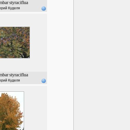
mbar
styraciflua
ерий Куделя
mbar
styraciflua
ерий Куделя