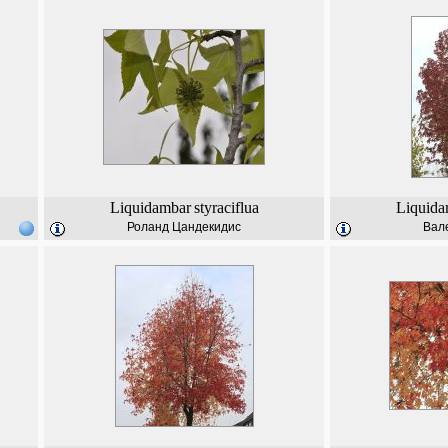
Liquidambar
styraciflua
Liquida
Роланд Цандекидис
Вал