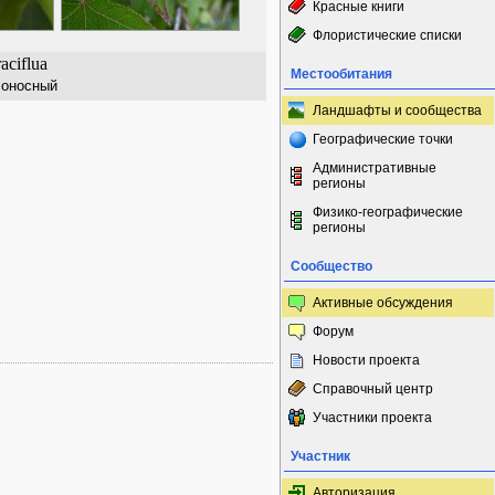
Красные книги
Флористические списки
aciflua
Местообитания
лоносный
Ландшафты и сообщества
Географические точки
Административные
регионы
Физико-географические
регионы
Сообщество
Активные обсуждения
Форум
Новости проекта
Справочный центр
Участники проекта
Участник
Авторизация