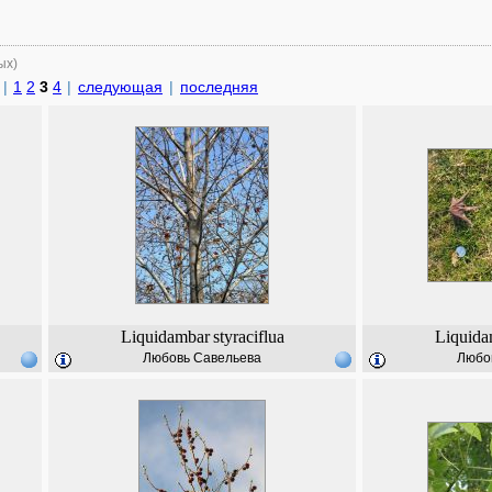
ых)
|
1
2
3
4
|
следующая
|
последняя
Liquidambar
styraciflua
Liquida
Любовь Савельева
Любо