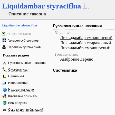
Liquidambar
styraciflua
L.
Описание таксона
Liquidambar styraciflua
Русскоязычные названия
Научные:
Описание таксона
Ликвидамбар смолоносный
Галерея субтаксонов
Ликвидамбар стираксовый
Перечень субтаксонов
Ликвидамбр смолоносный
Тривиальные:
Показать раздел
Амбровое дерево
Русскоязычные названия
Систематика
Систематика
Синонимы
Изображения
Находки на карте
Ключевые признаки
Веб-ресурсы
Ссылки для публикаций