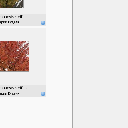
mbar
styraciflua
ерий Куделя
mbar
styraciflua
ерий Куделя