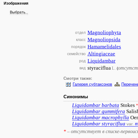
Изображения
Выбрать...
Magnoliophyta
отдел
Magnoliopsida
класс
Hamamelidales
порядок
Altingiaceae
семейство
Liquidambar
род
styraciflua
отсутст
L.
вид
(
Смотри также:
Галерея субтаксонов
Перечен
Синонимы
Liquidambar
barbata
Stokes
*
Liquidambar
gummifera
Salis
Liquidambar
macrophylla
Oer
Liquidambar
styraciflua
m
var.
*
– отсутствует в списке-первоис