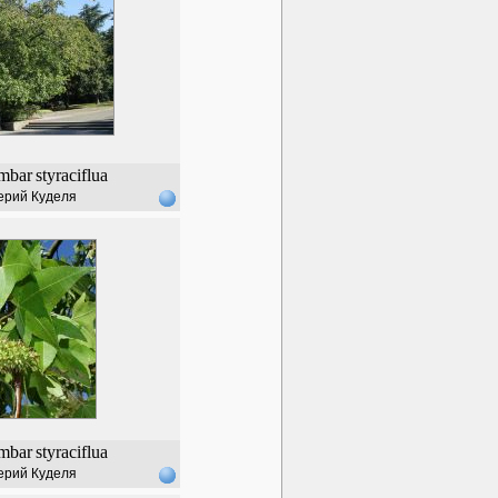
mbar
styraciflua
ерий Куделя
mbar
styraciflua
ерий Куделя