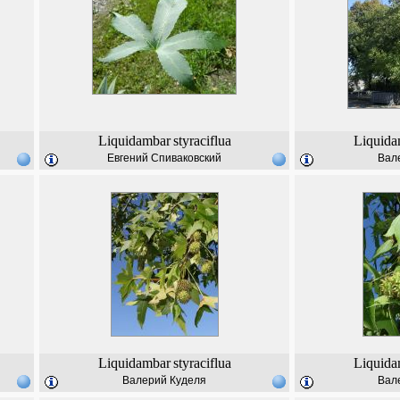
Liquidambar
styraciflua
Liquida
Евгений Спиваковский
Вал
Liquidambar
styraciflua
Liquida
Валерий Куделя
Вал