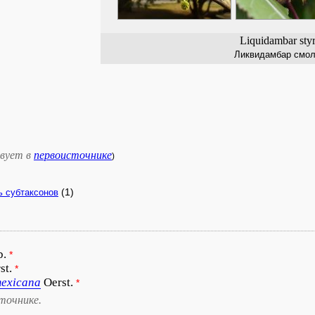
Liquidambar styr
Ликвидамбар смо
вует в
первоисточнике
)
(1)
ь субтаксонов
b.
*
st.
*
exicana
Oerst.
*
точнике.