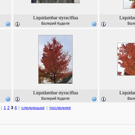
Liquidambar
styraciflua
Liquida
Валерий Куделя
Вал
Liquidambar
styraciflua
Liquida
Валерий Куделя
Вал
|
1
2
3
4
|
следующая
|
последняя