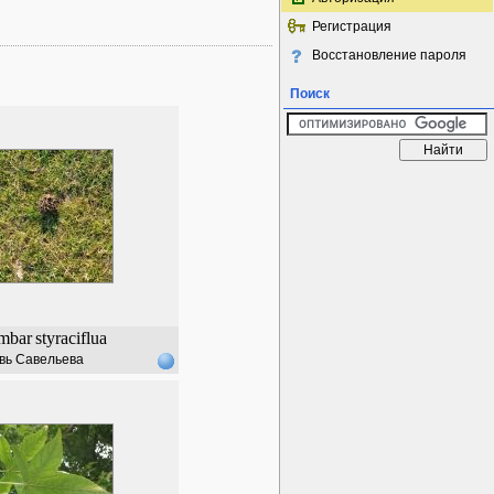
Регистрация
Восстановление пароля
Поиск
mbar
styraciflua
вь Савельева