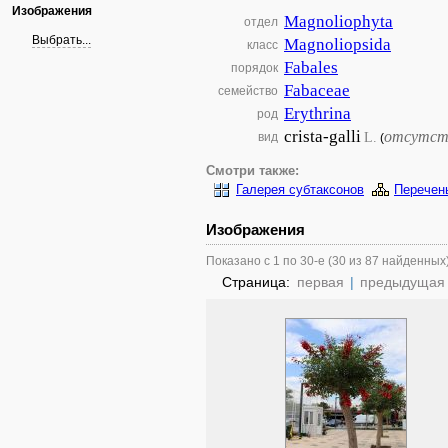
Изображения
Magnoliophyta
отдел
Выбрать...
Magnoliopsida
класс
Fabales
порядок
Fabaceae
семейство
Erythrina
род
crista-galli
отсутст
L.
вид
(
Смотри также:
Галерея субтаксонов
Перечен
Изображения
Показано с 1 по 30-е (30 из 87 найденных
Страница:
первая
|
предыдущая