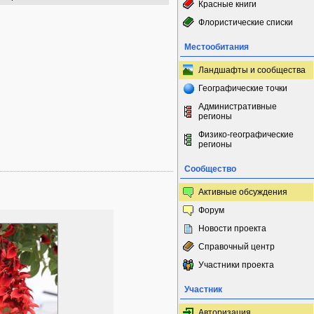
Красные книги
Флористические списки
Местообитания
Ландшафты и сообщества
Географические точки
Административные
регионы
Физико-географические
регионы
Сообщество
Активные обсуждения
Форум
Новости проекта
Справочный центр
Участники проекта
Участник
Авторизация