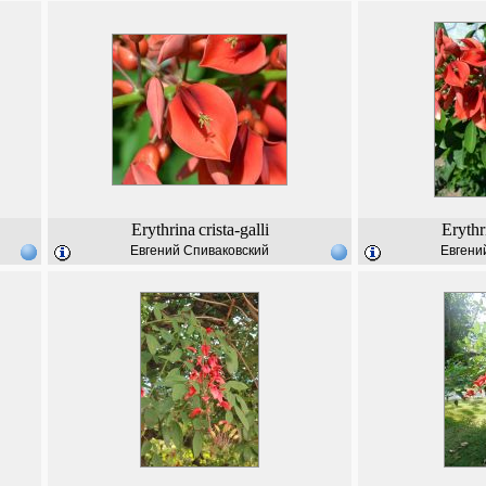
Erythrina
crista-galli
Erythr
Евгений Спиваковский
Евгени