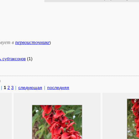
вует в
первоисточнике
)
(1)
ь субтаксонов
)
|
1
2
3
|
следующая
|
последняя