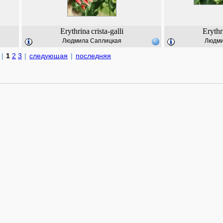
Erythrina
crista-galli
Erythr
Людмила Саплицкая
Людми
|
1
2
3
|
следующая
|
последняя