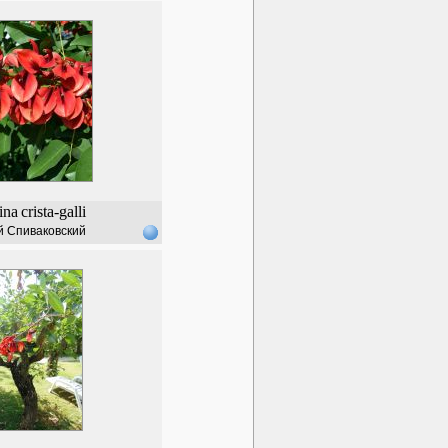
ina
crista-galli
й Спиваковский