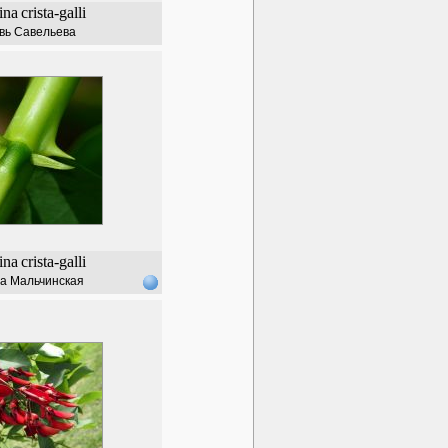
ina
crista-galli
вь Савельева
ina
crista-galli
а Мальчинская