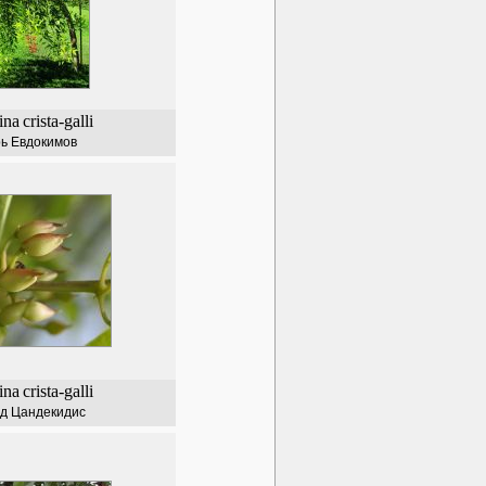
ina
crista-galli
ь Евдокимов
ina
crista-galli
д Цандекидис