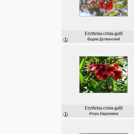
Erythrina
crista-galli
Вадим Должанский
Erythrina
crista-galli
Игорь Евдокимов