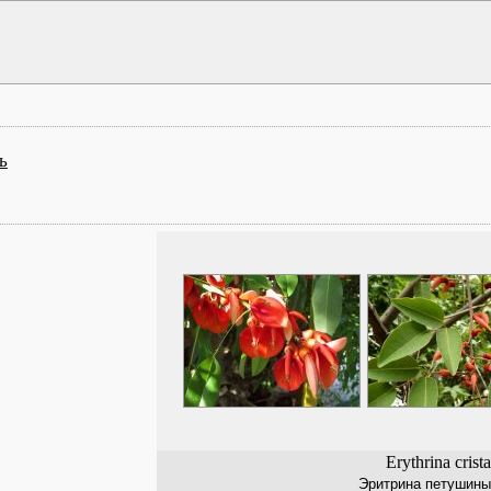
ь
Erythrina crista
Эритрина петушины