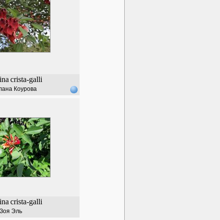
ina
crista-galli
лана Коурова
ina
crista-galli
Зоя Эль