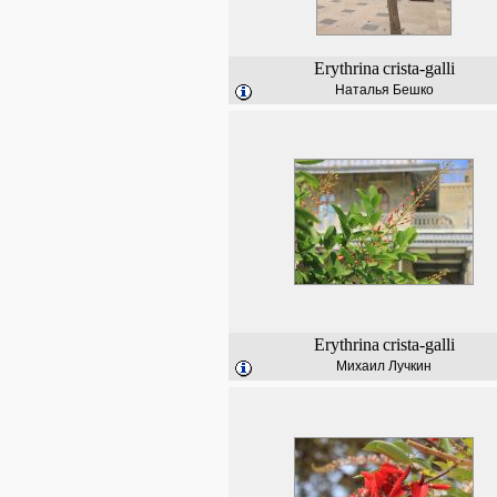
Erythrina
crista-galli
Наталья Бешко
Erythrina
crista-galli
Михаил Лучкин