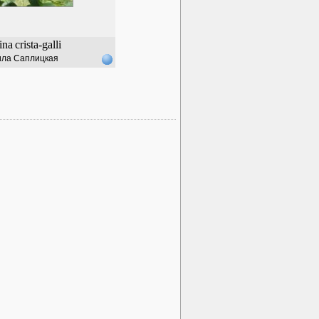
ina
crista-galli
ла Саплицкая