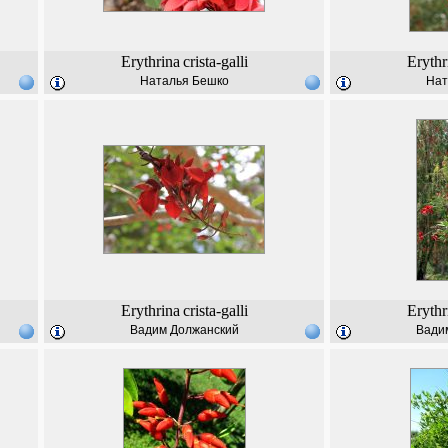
Erythrina
crista-galli
Erythr
Наталья Бешко
Нат
Erythrina
crista-galli
Erythr
Вадим Должанский
Вади