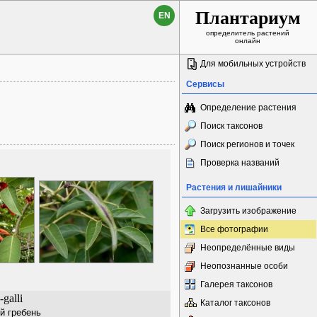
Плантариум
EN
определитель растений
онлайн
Для мобильных устройств
Сервисы
Определение растения
Поиск таксонов
Поиск регионов и точек
Проверка названий
Растения и лишайники
Загрузить изображение
Все фотографии
Неопределённые виды
Неопознанные особи
Галерея таксонов
-galli
Каталог таксонов
й гребень