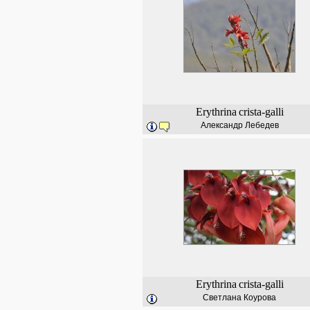
Erythrina
crista-galli
Александр Лебедев
Erythrina
crista-galli
Светлана Коурова