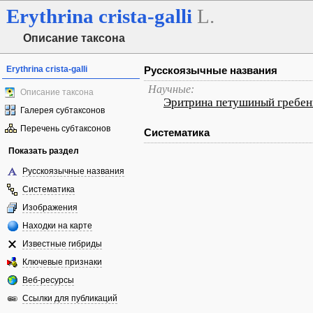
Erythrina
crista-galli
L.
Описание таксона
Erythrina crista-galli
Русскоязычные названия
Научные:
Описание таксона
Эритрина петушиный гребен
Галерея субтаксонов
Перечень субтаксонов
Систематика
Показать раздел
Русскоязычные названия
Систематика
Изображения
Находки на карте
Известные гибриды
Ключевые признаки
Веб-ресурсы
Ссылки для публикаций