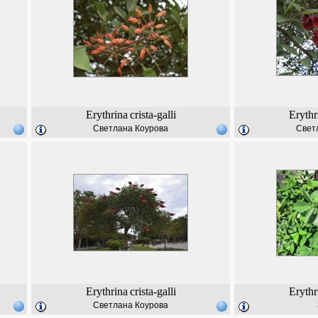
Erythrina
crista-galli
Erythr
Светлана Коурова
Свет
Erythrina
crista-galli
Erythr
Светлана Коурова