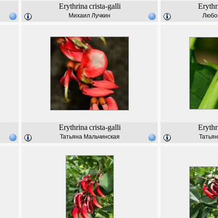
Erythrina
crista-galli
Erythr
Михаил Лучкин
Любо
Erythrina
crista-galli
Erythr
Татьяна Мальчинская
Татьян