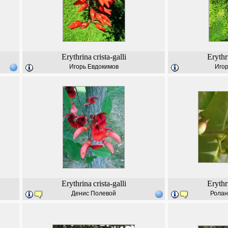
Erythrina
crista-galli
Erythr
Игорь Евдокимов
Игор
Erythrina
crista-galli
Erythr
Денис Полевой
Ролан