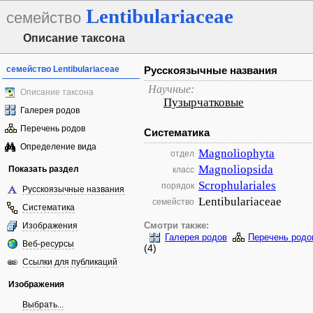
Lentibulariaceae
семейство
Описание таксона
семейство Lentibulariaceae
Русскоязычные названия
Научные:
Описание таксона
Пузырчатковые
Галерея родов
Перечень родов
Систематика
Определение вида
Magnoliophyta
отдел
Magnoliopsida
Показать раздел
класс
Scrophulariales
порядок
Русскоязычные названия
Lentibulariaceae
семейство
Систематика
Изображения
Смотри также:
Галерея родов
Перечень родо
Веб-ресурсы
(4)
Ссылки для публикаций
Изображения
Выбрать...