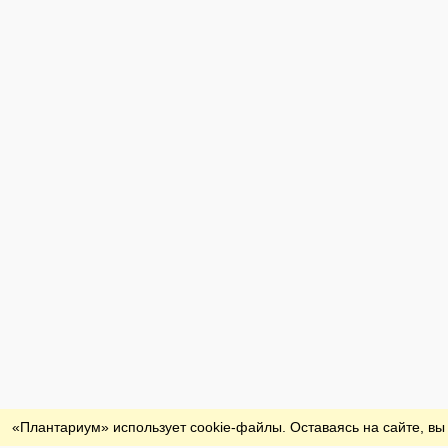
Обратная связь
«Плантариум» использует cookie-файлы. Оставаясь на сайте, вы