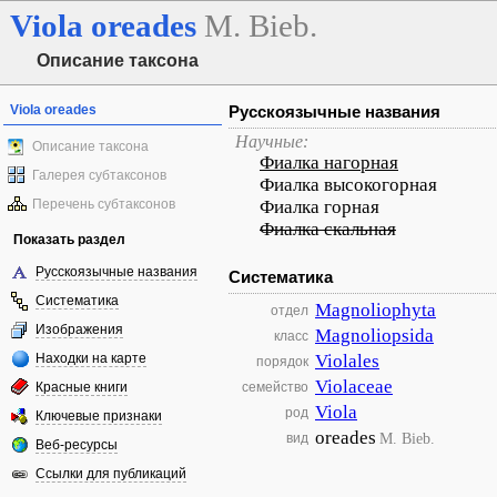
Viola
oreades
M. Bieb.
Описание таксона
Viola oreades
Русскоязычные названия
Научные:
Описание таксона
Фиалка нагорная
Галерея субтаксонов
Фиалка высокогорная
Перечень субтаксонов
Фиалка горная
Фиалка скальная
Показать раздел
Русскоязычные названия
Систематика
Систематика
Magnoliophyta
отдел
Изображения
Magnoliopsida
класс
Находки на карте
Violales
порядок
Violaceae
Красные книги
семейство
Viola
род
Ключевые признаки
oreades
M. Bieb.
вид
Веб-ресурсы
Ссылки для публикаций