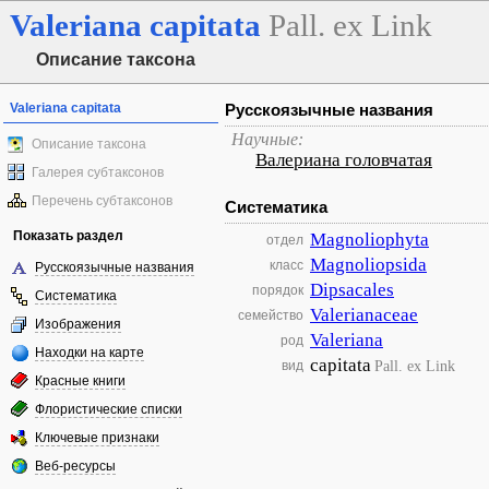
Valeriana
capitata
Pall. ex Link
Описание таксона
Valeriana capitata
Русскоязычные названия
Научные:
Описание таксона
Валериана головчатая
Галерея субтаксонов
Перечень субтаксонов
Систематика
Показать раздел
Magnoliophyta
отдел
Magnoliopsida
класс
Русскоязычные названия
Dipsacales
порядок
Систематика
Valerianaceae
семейство
Изображения
Valeriana
род
Находки на карте
capitata
Pall. ex Link
вид
Красные книги
Флористические списки
Ключевые признаки
Веб-ресурсы