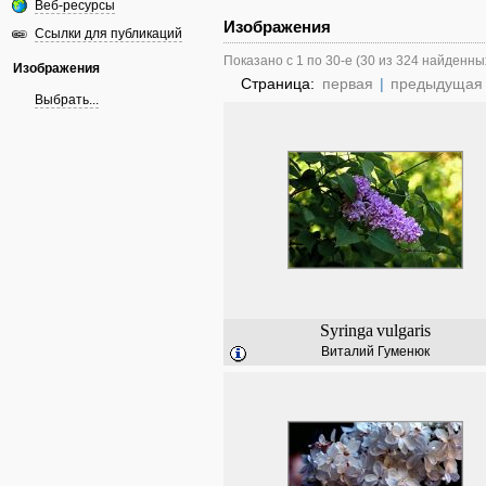
Веб-ресурсы
Изображения
Ссылки для публикаций
Показано с 1 по 30-е (30 из 324 найденны
Изображения
Страница:
первая
|
предыдущая
Выбрать...
Syringa
vulgaris
Виталий Гуменюк