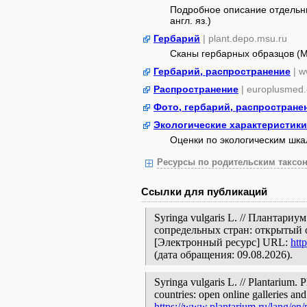
Подробное описание отдельны
англ. яз.)
Гербарий
| plant.depo.msu.ru
Сканы гербарных образцов (
Гербарий, распространение
| w
Распространение
| europlusmed.
Фото, гербарий, распростране
Экологические характеристики
Оценки по экологическим шк
Ресурсы по родительским таксон
Ссылки для публикаций
Syringa vulgaris L. // Плантари
сопредельных стран: открытый 
[Электронный ресурс] URL:
htt
(дата обращения: 09.08.2026).
Syringa vulgaris L. // Plantarium. 
countries: open online galleries and
https://www.plantarium.ru/lang/en