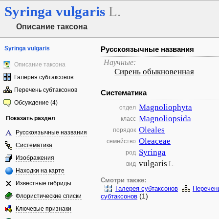
Syringa
vulgaris
L.
Описание таксона
Syringa vulgaris
Русскоязычные названия
Научные:
Описание таксона
Сирень обыкновенная
Галерея субтаксонов
Перечень субтаксонов
Систематика
Обсуждение (4)
Magnoliophyta
отдел
Magnoliopsida
Показать раздел
класс
Oleales
порядок
Русскоязычные названия
Oleaceae
семейство
Систематика
Syringa
род
Изображения
vulgaris
L.
вид
Находки на карте
Смотри также:
Известные гибриды
Галерея субтаксонов
Перечен
(1)
Флористические списки
субтаксонов
Ключевые признаки