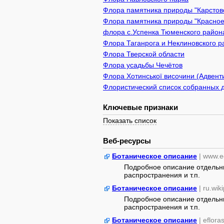
Флора памятника природы "Карстово
Флора памятника природы "Красное 
флора с.Успенка Тюменского район
Флора Таганрога и Неклиновского р
Флора Тверской области
Флора усадьбы Чечётов
Флора Хотинської височини (Адвенти
Флористический список собранных д
Ключевые признаки
Показать список
Веб-ресурсы
Ботаническое описание
| www.e
Подробное описание отдельны
распространения и т.п.
Ботаническое описание
| ru.wik
Подробное описание отдельны
распространения и т.п.
Ботаническое описание
| eflora