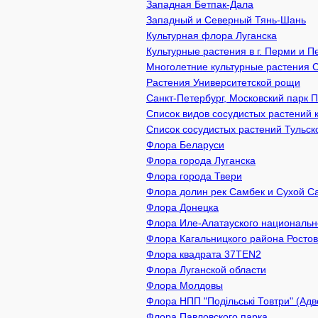
Западная Бетпак-Дала
Западный и Северный Тянь-Шань
Культурная флора Луганска
Культурные растения в г. Перми и 
Многолетние культурные растения 
Растения Университетской рощи
Санкт-Петербург, Московский парк 
Список видов сосудистых растений 
Список сосудистых растений Тульск
Флора Беларуси
Флора города Луганска
Флора города Твери
Флора долин рек Самбек и Сухой С
Флора Донецка
Флора Иле-Алатауского национально
Флора Кагальницкого района Ростов
Флора квадрата 37TEN2
Флора Луганской области
Флора Молдовы
Флора НПП "Подільські Товтри" (Адв
Флора Павловского парка