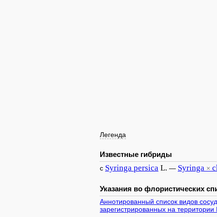
Легенда
Известные гибриды
Syringa
persica
L.
Syringa
c
с
—
×
Указания во флористических спи
Аннотированный список видов сосуд
зарегистрированных на территории 