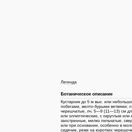
Легенда
Ботаническое описание
Кустарник до 5 м выс. или небольш
побегами, желто-бурыми ветвями; л.
черешчатые, лч. 5—9 (11—13) см дл
или эллиптические, с округлым или
заостренные, мелко пильчатые, свер
или при основании, особенно в мол
сидячие, реже на коротких черешочк