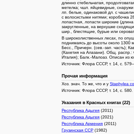
длинно стебельчатая, продолговата
метелка; чшл. яйцевидные, снаружи
лп. белые, одинаковой дл. с чашели
с волосистыми нитями; коробочка 
лопастная, лопасти широкие (длина 
закругленные, на верхушке сходящие
шир., блестящие, бурые или серовато-
В широколиственных лесах, по опушк
поднимаясь до высоты около 1300 м н
Бесс., Причерн. (сев.-зап. часть); Кав
(Кахетия на Алазани). Общ. распр.: С
Италия); Балк.-Малоаз. Описан из 
Источник: Флора СССР, т. 14, с. 579
Прочая информация
Хоз. знач. То же, что и у
Staphylea co
Источник: Флора СССР, т. 14, с. 580.
Указания в Красных книгах (22)
Республика Адыгея
(2011)
Республика Адыгея
(2021)
Республика Армения
(2011)
Грузинская ССР
(1982)