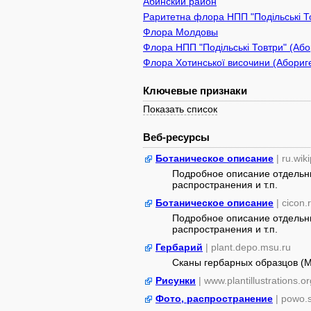
Абинский район
Раритетна флора НПП "Подільські То
Флора Молдовы
Флора НПП "Подільські Товтри" (Або
Флора Хотинської височини (Абориге
Ключевые признаки
Показать список
Веб-ресурсы
Ботаническое описание
| ru.wik
Подробное описание отдельны
распространения и т.п.
Ботаническое описание
| cicon.
Подробное описание отдельны
распространения и т.п.
Гербарий
| plant.depo.msu.ru
Сканы гербарных образцов (
Рисунки
| www.plantillustrations.or
Фото, распространение
| powo.