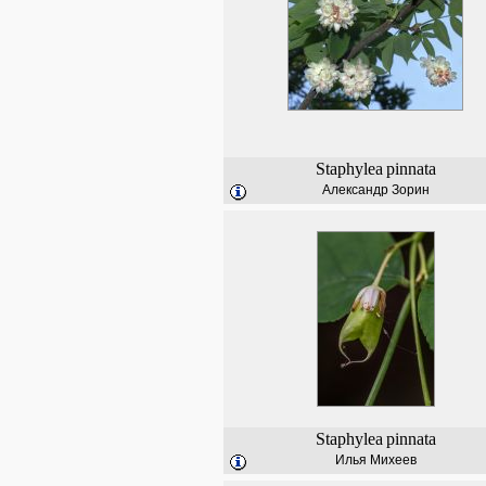
Staphylea
pinnata
Александр Зорин
Staphylea
pinnata
Илья Михеев