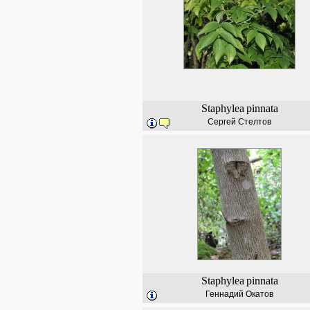
Staphylea
pinnata
Сергей Стелтов
Staphylea
pinnata
Геннадий Окатов