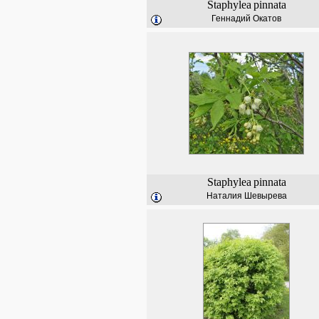
Staphylea
pinnata
Геннадий Окатов
Staphylea
pinnata
Наталия Шевырева