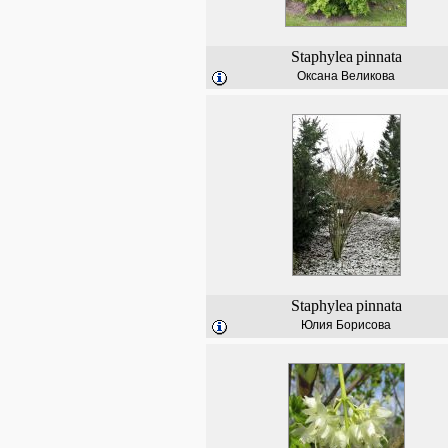
Staphylea
pinnata
Оксана Великова
Staphylea
pinnata
Юлия Борисова