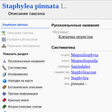
Staphylea
pinnata
L.
Описание таксона
Staphylea pinnata
Русскоязычные названия
Научные:
Описание таксона
Клекачка перистая
Галерея субтаксонов
Перечень субтаксонов
Систематика
Показать раздел
Magnoliophyta
отдел
Magnoliopsida
класс
Русскоязычные названия
Sapindales
порядок
Систематика
Staphyleaceae
семейство
Изображения
Staphylea
род
Находки на карте
pinnata
L.
вид
Ботаническое описание
Прочая информация
Красные книги
Флористические списки