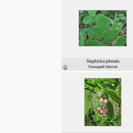
Staphylea
pinnata
Геннадий Окатов