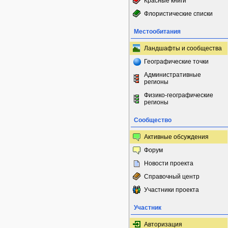
Красные книги
Флористические списки
Местообитания
Ландшафты и сообщества
Географические точки
Административные
регионы
Физико-географические
регионы
Сообщество
Активные обсуждения
Форум
Новости проекта
Справочный центр
Участники проекта
Участник
Авторизация