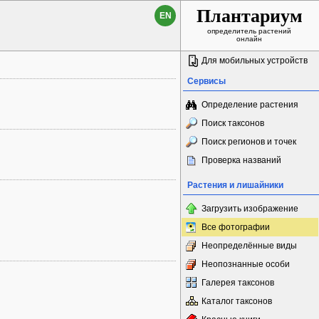
Плантариум
EN
определитель растений
онлайн
Для мобильных устройств
Сервисы
Определение растения
Поиск таксонов
Поиск регионов и точек
Проверка названий
Растения и лишайники
Загрузить изображение
Все фотографии
Неопределённые виды
Неопознанные особи
Галерея таксонов
Каталог таксонов