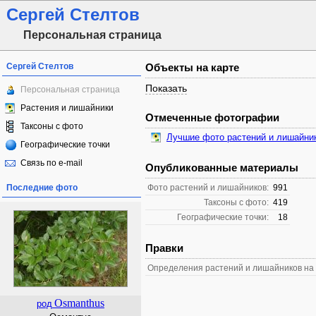
Сергей Стелтов
Персональная страница
Сергей Стелтов
Объекты на карте
Показать
Персональная страница
Растения и лишайники
Отмеченные фотографии
Таксоны с фото
Лучшие фото растений и лишайни
Географические точки
Связь по e-mail
Опубликованные материалы
Последние фото
Фото растений и лишайников:
991
Таксоны с фото:
419
Географические точки:
18
Правки
Определения растений и лишайников на
Osmanthus
род