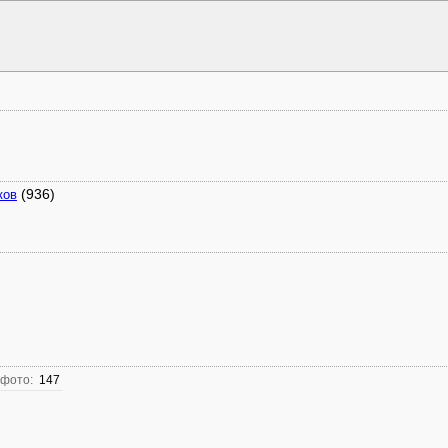
(936)
ков
 фото:
147