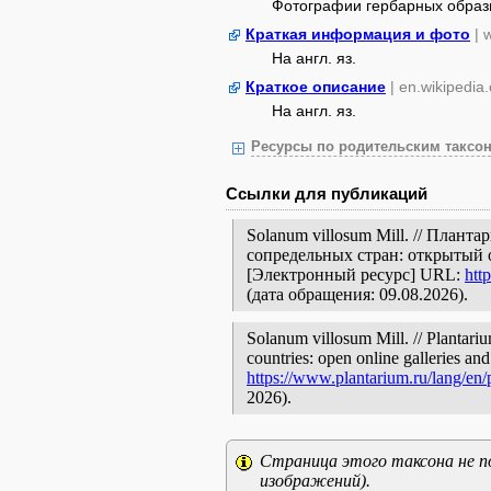
Фотографии гербарных образ
Краткая информация и фото
| 
На англ. яз.
Краткое описание
| en.wikipedia
На англ. яз.
Ресурсы по родительским таксон
Ссылки для публикаций
Solanum villosum Mill. // План
сопредельных стран: открытый 
[Электронный ресурс] URL:
htt
(дата обращения: 09.08.2026).
Solanum villosum Mill. // Plantari
countries: open online galleries and
https://www.plantarium.ru/lang/en
2026).
Страница этого таксона не п
изображений).