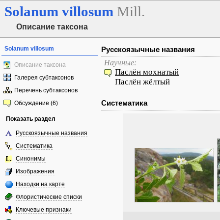
Solanum
villosum
Mill.
Описание таксона
Solanum villosum
Русскоязычные названия
Научные:
Описание таксона
Паслён мохнатый
Галерея субтаксонов
Паслён жёлтый
Перечень субтаксонов
Систематика
Обсуждение (6)
Показать раздел
Русскоязычные названия
Систематика
Синонимы
Изображения
Находки на карте
Флористические списки
Ключевые признаки