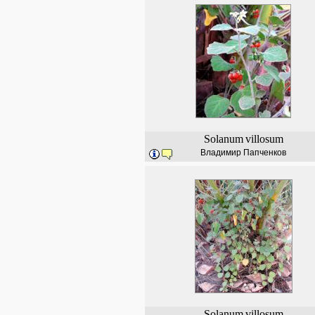
Solanum
villosum
Владимир Папченков
Solanum
villosum