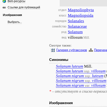
Веб-ресурсы
Ссылки для публикаций
Magnoliophyta
отдел
Magnoliopsida
Изображения
класс
Solanales
порядок
Выбрать...
Solanaceae
семейство
Solanum
род
villosum
Mill.
вид
Смотри также:
Галерея субтаксонов
Перечен
Синонимы
Solanum
luteum
Mill.
Solanum
luteum
villosum
ssp.
Solanum
nigrum
luteum
(
ssp.
Solanum
nigrum
villosum
ssp.
Solanum
nigrum
villosum
var.
*
– отсутствует в списке-первоис
Изображения