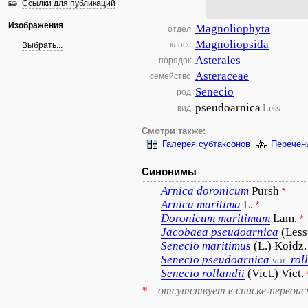
Ссылки для публикаций
Изображения
Magnoliophyta
отдел
Magnoliopsida
класс
Выбрать...
Asterales
порядок
Asteraceae
семейство
Senecio
род
pseudoarnica
Less.
вид
Смотри также:
Галерея субтаксонов
Перечен
Синонимы
Arnica
doronicum
Pursh
*
Arnica
maritima
L.
*
Doronicum
maritimum
Lam.
*
Jacobaea
pseudoarnica
(Less
Senecio
maritimus
(L.) Koidz.
Senecio
pseudoarnica
rol
var.
Senecio
rollandii
(Vict.) Vict.
*
– отсутствует в списке-первоис