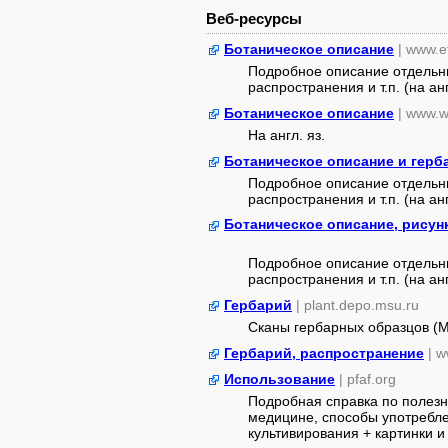
Веб-ресурсы
Ботаническое описание
| www.e
Подробное описание отдельны
распространения и т.п. (на анг
Ботаническое описание
| www.w
На англ. яз.
Ботаническое описание и герб
Подробное описание отдельны
распространения и т.п. (на ан
Ботаническое описание, рисун
Подробное описание отдельны
распространения и т.п. (на анг
Гербарий
| plant.depo.msu.ru
Сканы гербарных образцов (
Гербарий, распространение
| w
Использование
| pfaf.org
Подробная справка по полезн
медицине, способы употребле
культивирования + картинки и 