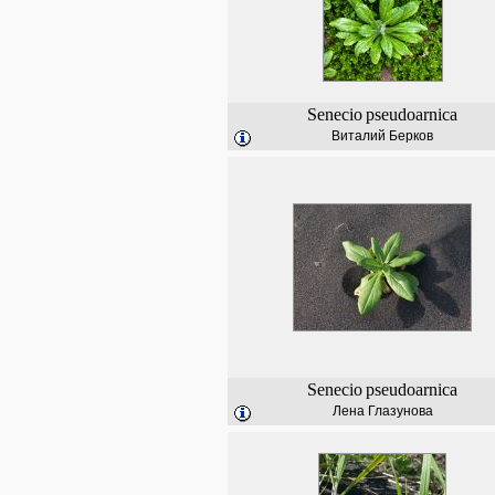
Senecio
pseudoarnica
Виталий Берков
Senecio
pseudoarnica
Лена Глазунова