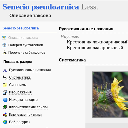
Senecio
pseudoarnica
Less.
Описание таксона
Senecio pseudoarnica
Русскоязычные названия
Научные:
Описание таксона
Крестовник ложноарниковы
Галерея субтаксонов
Крестовник лжеарниковый
Перечень субтаксонов
Систематика
Показать раздел
Русскоязычные названия
Систематика
Синонимы
Изображения
Находки на карте
Флористические списки
Ключевые признаки
Веб-ресурсы