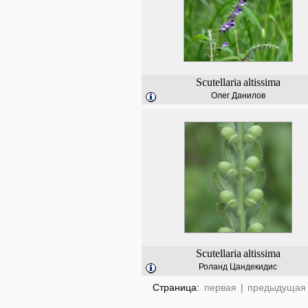
Scutellaria
altissima
Олег Данилов
Scutellaria
altissima
Роланд Цандекидис
Страница:
первая
|
предыдущая