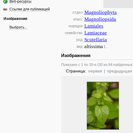
Веб-ресурсы
Ссылки для публикаций
Magnoliophyta
отдел
Magnoliopsida
Изображения
класс
Lamiales
порядок
Выбрать...
Lamiaceae
семейство
Scutellaria
род
altissima
L.
вид
Изображения
Показано с 1 по 30-е (30 из 84 найденных
Страница:
первая
|
предыдущая