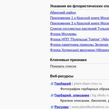
Указания во флористических спи
Абинский район
Приложение 1 к Красной книге Моско
Приложение 3 к Красной книге Моск
Список сосудистых растений Тульск
Флора Молдовы
Флора НПП "Подільські Товтри" (Або
Флора памятника природы Зеленая з
Флора Хотинської височини (Абориге
Ключевые признаки
Показать список
Веб-ресурсы
Гербарий
| plant.depo.msu.ru
Фотографии гербарных образ
Гербарий, описание
| bg.sfedu.r
Краткое описание, биология,
Рисунки
| www.plantillustrations.or