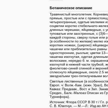
Ботаническое описание
Травянистый многолетник. Корневищ
прямые, простые или с прямостоящ
четырехгранные, одетые мелкими из
соцветии коротко стебельчато-желези
длинных черешках, яйцевидные, с 
туповатые или заостренные, с (3)6
каждой стороны, сверху голые или р
(в особенности по жилкам) мелко и
коротких ножках, (широко) яйцевид
чашечки или приблизительно равны е
односторонние, рыхлые; цветки 13—1
чашечка изогнутая, одетая длинным
волосками, нередко б. м. окрашенна
изогнутой в нижней части трубкой, 
фиолетово-синей спинкой и верхней
сплюснуто яйцевидные, около 2.5 м
звездчатыми трех-пятилучевыми вол
Светлые лиственные (в особенности
Европ. ч: Волж.-Кам. (южн. Урал), В
Кавказ: Предкавк., Вост. и Зап. Зака
Средиз., Балк.-Малоаз Описан из Гру
Турнефора).
Источник: Флора СССР. В 30 т / Гл. р
С. В. Юзепчук. — М.—Л.: Изд-во АН 