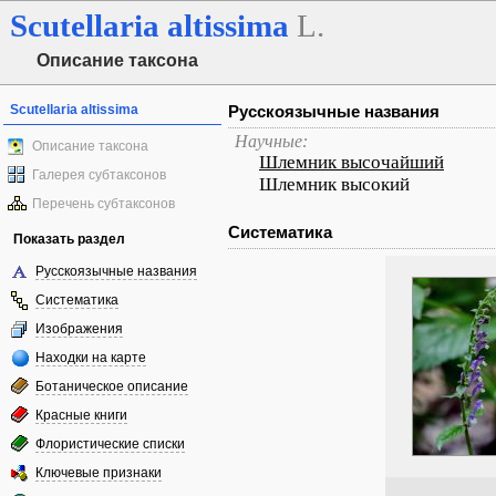
Scutellaria
altissima
L.
Описание таксона
Scutellaria altissima
Русскоязычные названия
Научные:
Описание таксона
Шлемник высочайший
Галерея субтаксонов
Шлемник высокий
Перечень субтаксонов
Систематика
Показать раздел
Русскоязычные названия
Систематика
Изображения
Находки на карте
Ботаническое описание
Красные книги
Флористические списки
Ключевые признаки