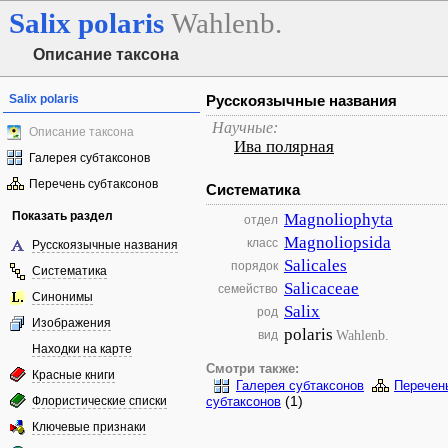
Salix
polaris
Wahlenb.
Описание таксона
Salix polaris
Русскоязычные названия
Научные:
Описание таксона
Ива полярная
Галерея субтаксонов
Перечень субтаксонов
Систематика
Показать раздел
Magnoliophyta
отдел
Magnoliopsida
класс
Русскоязычные названия
Salicales
порядок
Систематика
Salicaceae
семейство
Синонимы
Salix
род
Изображения
polaris
Wahlenb.
вид
Находки на карте
Смотри также:
Красные книги
Галерея субтаксонов
Перечен
(1)
Флористические списки
субтаксонов
Ключевые признаки