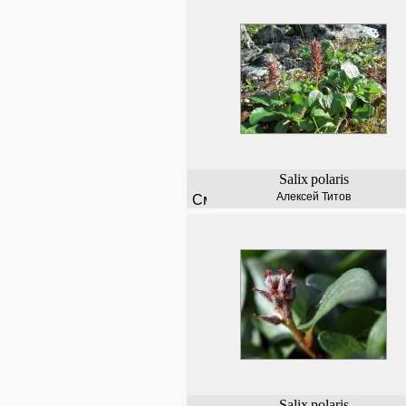
Salix
polaris
Алексей Титов
Salix
polaris