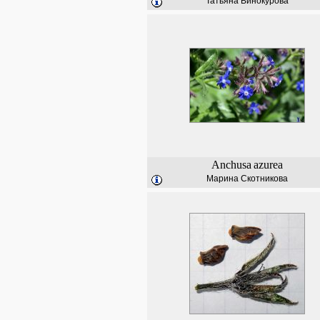
Татьяна Винокурова
Anchusa
azurea
Марина Скотникова