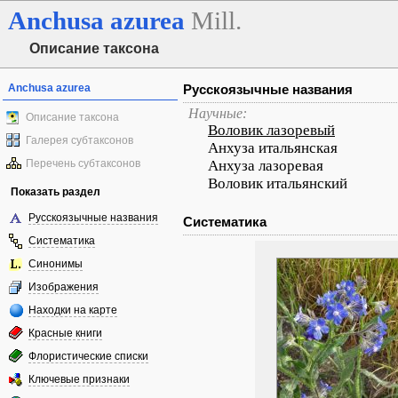
Anchusa
azurea
Mill.
Описание таксона
Anchusa azurea
Русскоязычные названия
Научные:
Описание таксона
Воловик лазоревый
Галерея субтаксонов
Анхуза итальянская
Перечень субтаксонов
Анхуза лазоревая
Воловик итальянский
Показать раздел
Русскоязычные названия
Систематика
Систематика
Синонимы
Изображения
Находки на карте
Красные книги
Флористические списки
Ключевые признаки