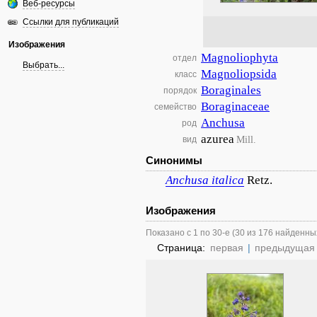
Веб-ресурсы
Ссылки для публикаций
Изображения
Magnoliophyta
отдел
Выбрать...
Magnoliopsida
класс
Boraginales
порядок
Boraginaceae
семейство
Anchusa
род
azurea
Mill.
вид
Синонимы
Anchusa
italica
Retz.
Изображения
Показано с 1 по 30-е (30 из 176 найденны
Страница:
первая
|
предыдущая