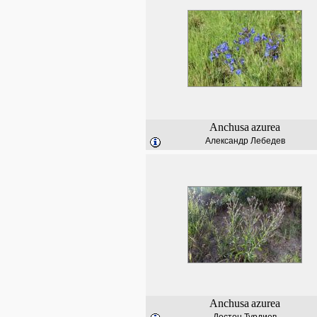
Anchusa
azurea
Александр Лебедев
Anchusa
azurea