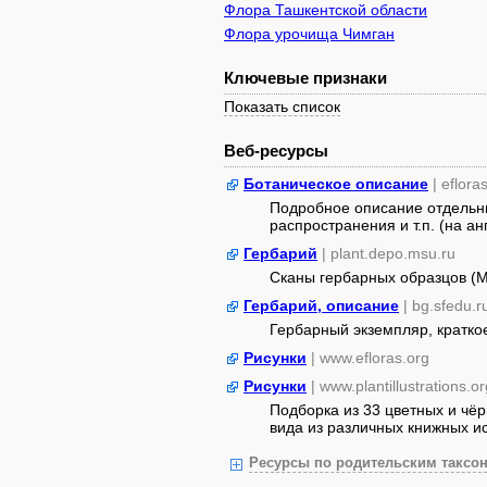
Флора Ташкентской области
Флора урочища Чимган
Ключевые признаки
Показать список
Веб-ресурсы
Ботаническое описание
| eflora
Подробное описание отдельны
распространения и т.п. (на ан
Гербарий
| plant.depo.msu.ru
Сканы гербарных образцов (
Гербарий, описание
| bg.sfedu.r
Гербарный экземпляр, кратко
Рисунки
| www.efloras.org
Рисунки
| www.plantillustrations.or
Подборка из 33 цветных и чё
вида из различных книжных ист
Ресурсы по родительским таксон