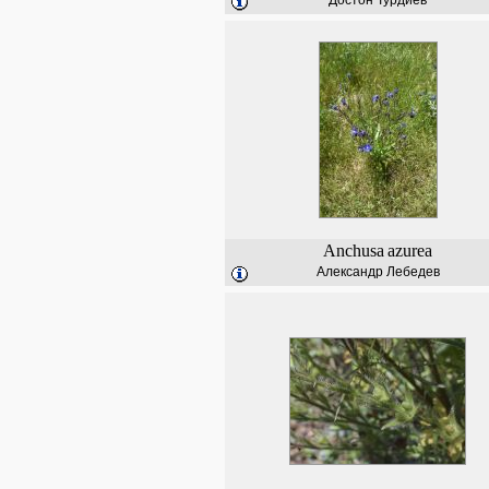
Достон Турдиев
Anchusa
azurea
Александр Лебедев