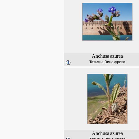
Anchusa
azurea
Татьяна Винокурова
Anchusa
azurea