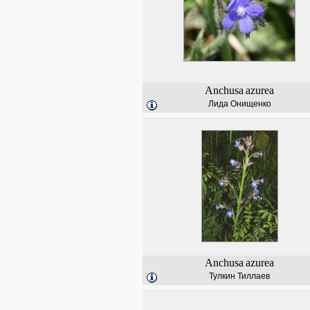
Anchusa
azurea
Лида Онищенко
Anchusa
azurea
Тулкин Тиллаев