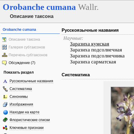
Orobanche
cumana
Wallr.
Описание таксона
Orobanche cumana
Русскоязычные названия
Научные:
Описание таксона
Заразиха кумская
Галерея субтаксонов
Заразиха подсолнечная
Перечень субтаксонов
Заразиха подсолнечника
Заразиха сарматская
Обсуждение (7)
Показать раздел
Систематика
Русскоязычные названия
Систематика
Синонимы
Изображения
Находки на карте
Флористические списки
Ключевые признаки