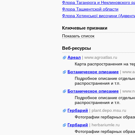
Флора Таганрога и Неклиновского р
Флора Ташкентской области
Флора Хотинської височини (Адвенти
Ключевые признаки
Показать список
Веб-ресурсы
Ареал
| www.agroatlas.ru
Карта распространения на т
Ботаническое описание
| www.a
Подробное описание отдельны
распространения и т.п.
Ботаническое описание
| www.n
Подробное описание отдельны
распространения и т.п.
Гербарий
| plant.depo.msu.ru
Фотографии гербарных образ
Гербарий
| herbariumle.ru
Фотографии гербарных образ