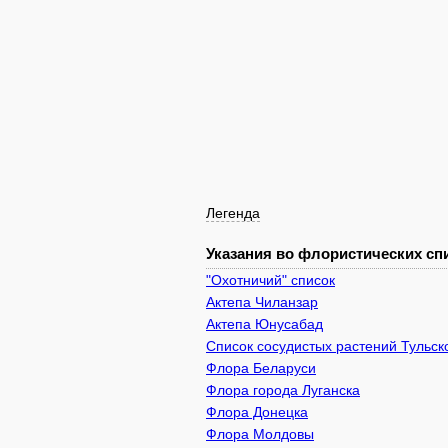
Легенда
Указания во флористических спи
"Охотничий" список
Актепа Чиланзар
Актепа Юнусабад
Список сосудистых растений Тульск
Флора Беларуси
Флора города Луганска
Флора Донецка
Флора Молдовы