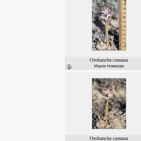
Orobanche
cumana
Мария Новикова
Orobanche
cumana