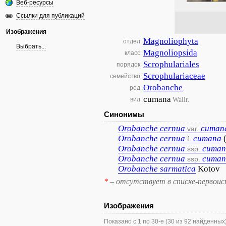
Веб-ресурсы
Ссылки для публикаций
Изображения
Magnoliophyta
отдел
Выбрать...
Magnoliopsida
класс
Scrophulariales
порядок
Scrophulariaceae
семейство
Orobanche
род
cumana
Wallr.
вид
Синонимы
Orobanche
cernua
cuman
var.
Orobanche
cernua
cumana
f.
Orobanche
cernua
cuman
ssp.
Orobanche
cernua
cuman
ssp.
Orobanche
sarmatica
Kotov
*
– отсутствует в списке-первоис
Изображения
Показано с 1 по 30-е (30 из 92 найденных