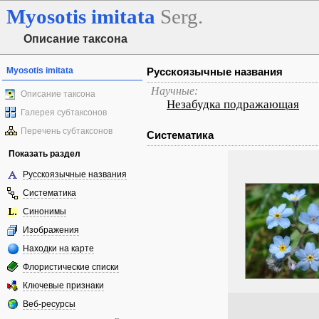
Myosotis
imitata
Serg.
Описание таксона
Myosotis imitata
Русскоязычные названия
Научные:
Описание таксона
Незабудка подражающая
Галерея субтаксонов
Перечень субтаксонов
Систематика
Показать раздел
Русскоязычные названия
Систематика
Синонимы
Изображения
Находки на карте
Флористические списки
Ключевые признаки
Веб-ресурсы