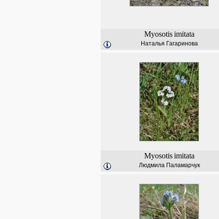
Myosotis
imitata
Наталья Гагаринова
Myosotis
imitata
Людмила Паламарчук