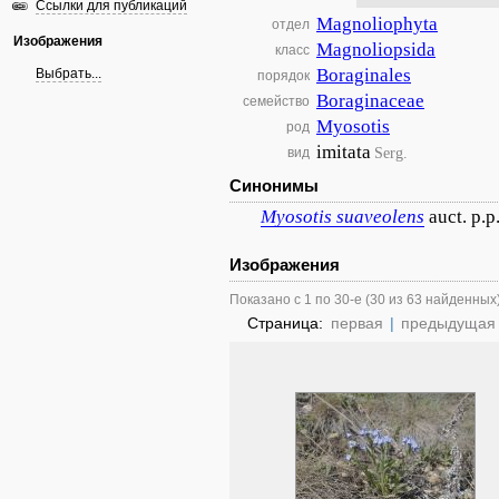
Ссылки для публикаций
Magnoliophyta
отдел
Изображения
Magnoliopsida
класс
Boraginales
Выбрать...
порядок
Boraginaceae
семейство
Myosotis
род
imitata
Serg.
вид
Синонимы
Myosotis
suaveolens
auct. p.p
Изображения
Показано с 1 по 30-е (30 из 63 найденных
Страница:
первая
|
предыдущая