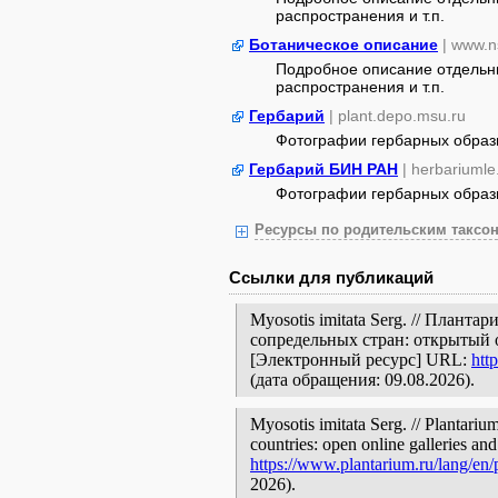
распространения и т.п.
Ботаническое описание
| www.n
Подробное описание отдельны
распространения и т.п.
Гербарий
| plant.depo.msu.ru
Фотографии гербарных образ
Гербарий БИН РАН
| herbariumle
Фотографии гербарных образ
Ресурсы по родительским таксон
Ссылки для публикаций
Myosotis imitata Serg. // Плант
сопредельных стран: открытый 
[Электронный ресурс] URL:
htt
(дата обращения: 09.08.2026).
Myosotis imitata Serg. // Plantariu
countries: open online galleries and
https://www.plantarium.ru/lang/en
2026).