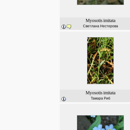
Myosotis
imitata
Светлана Нестерова
Myosotis
imitata
Тамара Риб