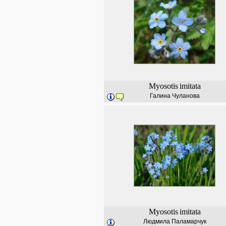
Myosotis
imitata
Галина Чуланова
Myosotis
imitata
Людмила Паламарчук