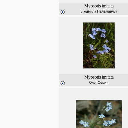
Myosotis
imitata
Людмила Паламарчук
Myosotis
imitata
Олег Сёмин