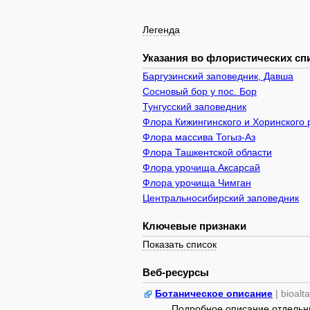
Легенда
Указания во флористических спи
Баргузинский заповедник, Давша
Сосновый бор у пос. Бор
Тунгусский заповедник
Флора Кижингинского и Хоринского 
Флора массива Тогыз-Аз
Флора Ташкентской области
Флора урочища Аксарсай
Флора урочища Чимган
Центральносибирский заповедник
Ключевые признаки
Показать список
Веб-ресурсы
Ботаническое описание
| bioalt
Подробное описание отдельны