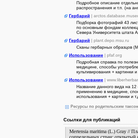
Подробное описание отдельны
распространения и т.п. (на анг
Гербарий
| arctos.database.mus
Подборка фотографий 43 лист
по основным фондам коллекци
Севера Университета штата А
Гербарий
| plant.depo.msu.ru
Сканы гербарных образцов (
Использование
| pfaf.org
Подробная справка по полезн
медицине, способы употребле
культивирования + картинки и 
Использование
| www.liberherb
Название данного вида на 12 
применению в медицине, спос
использования + картинки и т.д
Ресурсы по родительским таксон
Ссылки для публикаций
Mertensia maritima (L.) Gray //
сопредельных стран: открытый 