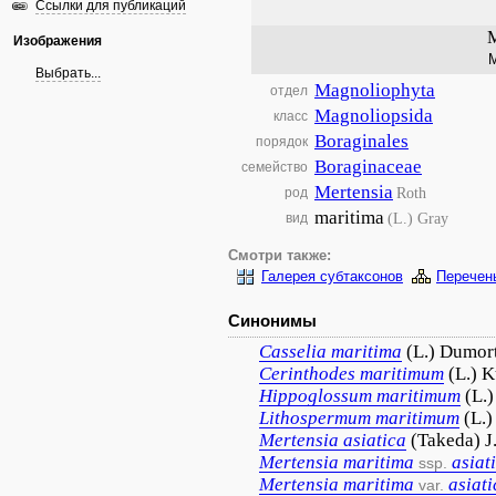
Ссылки для публикаций
M
Изображения
М
Выбрать...
Magnoliophyta
отдел
Magnoliopsida
класс
Boraginales
порядок
Boraginaceae
семейство
Mertensia
Roth
род
maritima
(L.) Gray
вид
Смотри также:
Галерея субтаксонов
Перечен
Синонимы
Casselia
maritima
(L.) Dumort
Cerinthodes
maritimum
(L.) 
Hippoglossum
maritimum
(L.
Lithospermum
maritimum
(L.
Mertensia
asiatica
(Takeda) J
Mertensia
maritima
asiat
ssp.
Mertensia
maritima
asiati
var.