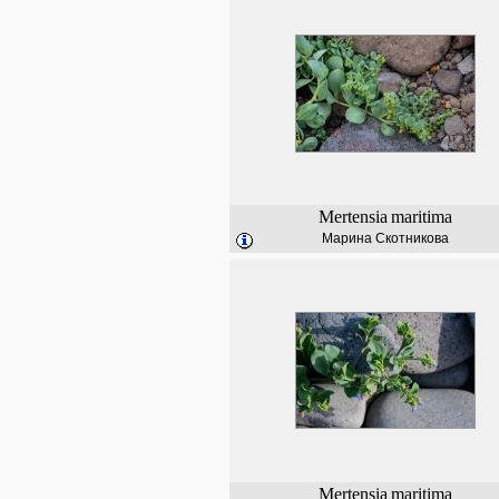
Mertensia
maritima
Марина Скотникова
Mertensia
maritima