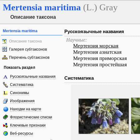
Mertensia
maritima
(L.) Gray
Описание таксона
Mertensia maritima
Русскоязычные названия
Научные:
Описание таксона
Мертензия морская
Галерея субтаксонов
Мертензия азиатская
Перечень субтаксонов
Мертензия приморская
Мертензия простейшая
Показать раздел
Русскоязычные названия
Систематика
Систематика
Синонимы
Изображения
Находки на карте
Флористические списки
Ключевые признаки
Веб-ресурсы