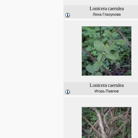
Lonicera
caerulea
Лена Глазунова
Lonicera
caerulea
Игорь Павлов