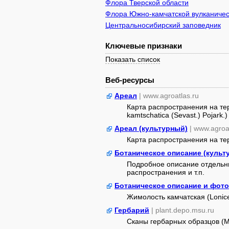
Флора Тверской области
Флора Южно-камчатской вулканичес
Центральносибирский заповедник
Ключевые признаки
Показать список
Веб-ресурсы
Ареал
| www.agroatlas.ru
Карта распространения на те
kamtschatica (Sevast.) Pojark.)
Ареал (культурный)
| www.agroa
Карта распространения на т
Ботаническое описание (куль
Подробное описание отдельны
распространения и т.п.
Ботаническое описание и фото
Жимолость камчатская (Lonicer
Гербарий
| plant.depo.msu.ru
Сканы гербарных образцов (