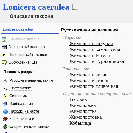
Lonicera
caerulea
L.
Описание таксона
Lonicera caerulea
Русскоязычные названия
Научные:
Описание таксона
Жимолость голубая
Галерея субтаксонов
Жимолость камчатская
Перечень субтаксонов
Жимолость Регеля
Жимолость Турчанинова
Обсуждение (11)
Тривиальные:
Показать раздел
Жимолость сизая
Жимолость синяя
Русскоязычные названия
Жимолость сливочная
Систематика
Ограниченно распространённые:
Синонимы
Готовик
Изображения
Жимоложка
Жимолостка
Находки на карте
Жимолостовка
Красные книги
Кобылица
Флористические списки