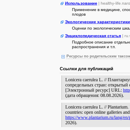
Использование
| healthy-life.nar
Применение в медицине, спос
плодов
Экологические характеристики
Оценки по экологическим шк
Энциклопедическая статья
| ru
Подробное описание отдельны
распространения и т.п.
Ресурсы по родительским таксон
Ссылки для публикаций
Lonicera caerulea L. // Плантар
сопредельных стран: открытый 
[Электронный ресурс] URL:
htt
(дата обращения: 08.08.2026).
Lonicera caerulea L. // Plantarium.
countries: open online galleries and
https://www.plantarium.ru/lang/en
2026).