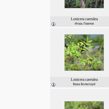
Lonicera
caerulea
Игорь Павлов
Lonicera
caerulea
Вера Волкотруб