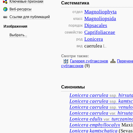
Ключевые признаки
Систематика
Веб-ресурсы
Magnoliophyta
отдел
Ссылки для публикаций
Magnoliopsida
класс
Dipsacales
порядок
Изображения
Caprifoliaceae
семейство
Выбрать...
Lonicera
род
caerulea
L.
вид
Смотри также:
Галерея субтаксонов
Перечен
(9)
субтаксонов
Синонимы
Lonicera
caerulea
hirsut
ssp.
Lonicera
caerulea
kamtsc
ssp.
Lonicera
caerulea
venulo
ssp.
Lonicera
caerulea
hirsuta
var.
Lonicera
edulis
turczanin
var.
Lonicera
emphyllocalyx
Maxi
Lonicera
kamtschatica
(Sevast