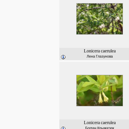
Lonicera
caerulea
Лена Глазунова
Lonicera
caerulea
Богдан Крыжатюк