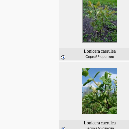
Lonicera
caerulea
Сергей Черенков
Lonicera
caerulea
Галина Чуланова