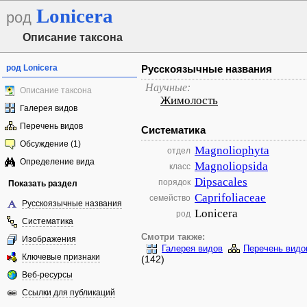
Lonicera
род
Описание таксона
род Lonicera
Русскоязычные названия
Научные:
Описание таксона
Жимолость
Галерея видов
Перечень видов
Систематика
Обсуждение (1)
Magnoliophyta
отдел
Определение вида
Magnoliopsida
класс
Dipsacales
порядок
Показать раздел
Caprifoliaceae
семейство
Русскоязычные названия
Lonicera
род
Систематика
Смотри также:
Изображения
Галерея видов
Перечень видо
Ключевые признаки
(142)
Веб-ресурсы
Ссылки для публикаций