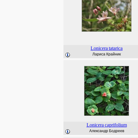
Lonicera
tatarica
Лариса Крайник
Lonicera
caprifolium
Александр Бодреев