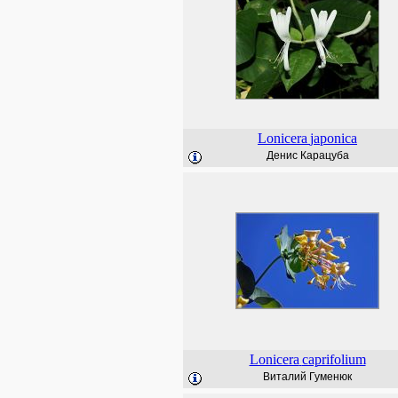
Lonicera
japonica
Денис Карацуба
Lonicera
caprifolium
Виталий Гуменюк