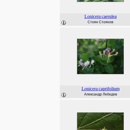
Lonicera
caerulea
Стоян Стоянов
Lonicera
caprifolium
Александр Лебедев