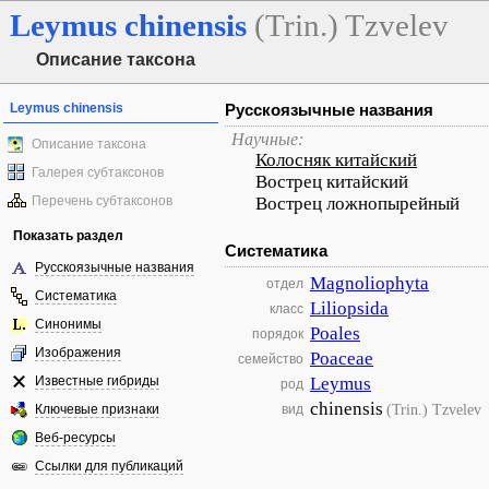
Leymus
chinensis
(Trin.) Tzvelev
Описание таксона
Leymus chinensis
Русскоязычные названия
Научные:
Описание таксона
Колосняк китайский
Галерея субтаксонов
Вострец китайский
Перечень субтаксонов
Вострец ложнопырейный
Показать раздел
Систематика
Русскоязычные названия
Magnoliophyta
отдел
Систематика
Liliopsida
класс
Синонимы
Poales
порядок
Изображения
Poaceae
семейство
Известные гибриды
Leymus
род
chinensis
(Trin.) Tzvelev
Ключевые признаки
вид
Веб-ресурсы
Ссылки для публикаций