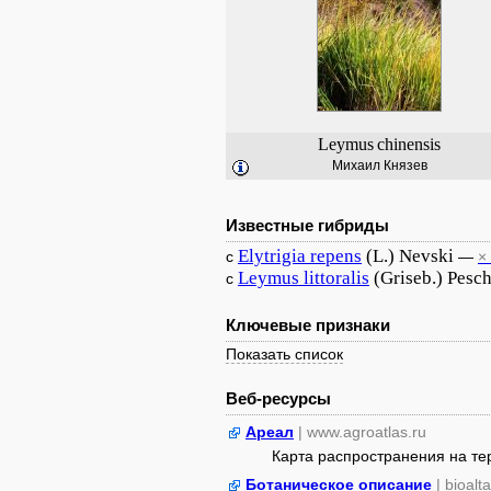
Leymus
chinensis
Михаил Князев
Известные гибриды
Elytrigia
repens
(L.) Nevski
с
—
×
Leymus
littoralis
(Griseb.) Pesc
с
Ключевые признаки
Показать список
Веб-ресурсы
Ареал
| www.agroatlas.ru
Карта распространения на т
Ботаническое описание
| bioalt