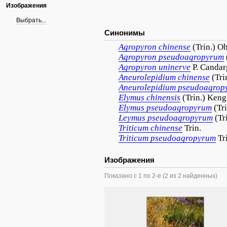
Изображения
Выбрать...
Синонимы
Agropyron
chinense
(Trin.) O
Agropyron
pseudoagropyrum
Agropyron
uninerve
P. Canda
Aneurolepidium
chinense
(Tri
Aneurolepidium
pseudoagrop
Elymus
chinensis
(Trin.) Keng
Elymus
pseudoagropyrum
(Tr
Leymus
pseudoagropyrum
(Tr
Triticum
chinense
Trin.
Triticum
pseudoagropyrum
Tr
Изображения
Показано с 1 по 2-е (2 из 2 найденных)