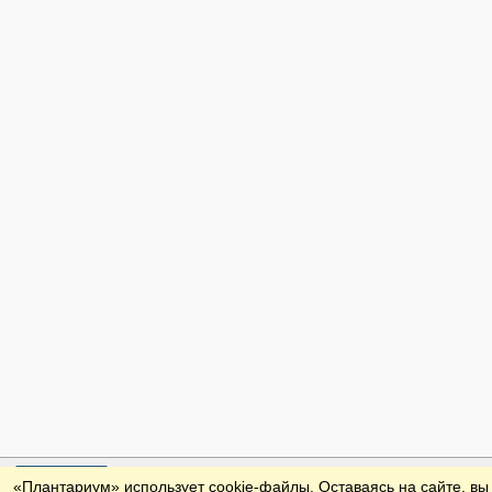
Обратная связь
«Плантариум» использует cookie-файлы. Оставаясь на сайте, вы