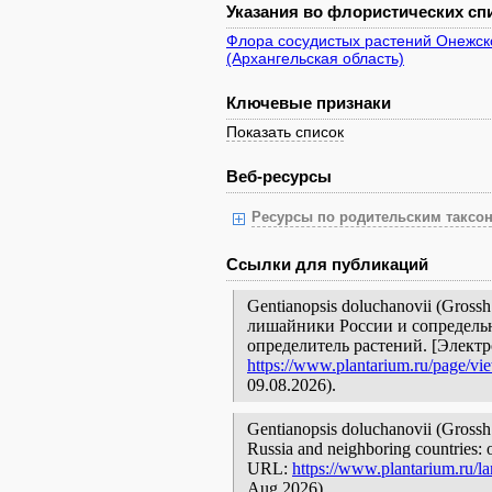
Указания во флористических спи
Флора сосудистых растений Онежск
(Архангельская область)
Ключевые признаки
Показать список
Веб-ресурсы
Ресурсы по родительским таксон
Ссылки для публикаций
Gentianopsis doluchanovii (Gross
лишайники России и сопредельн
определитель растений. [Элект
https://www.plantarium.ru/page/vi
09.08.2026).
Gentianopsis doluchanovii (Grossh.)
Russia and neighboring countries: o
URL:
https://www.plantarium.ru/l
Aug 2026).