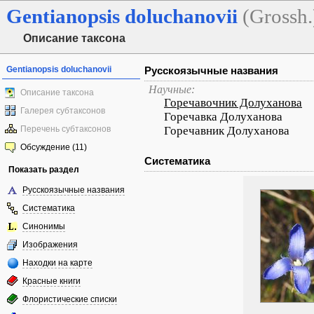
Gentianopsis
doluchanovii
(Grossh.
Описание таксона
Gentianopsis doluchanovii
Русскоязычные названия
Научные:
Описание таксона
Горечавочник Долуханова
Галерея субтаксонов
Горечавка Долуханова
Перечень субтаксонов
Горечавник Долуханова
Обсуждение (11)
Систематика
Показать раздел
Русскоязычные названия
Систематика
Синонимы
Изображения
Находки на карте
Красные книги
Флористические списки