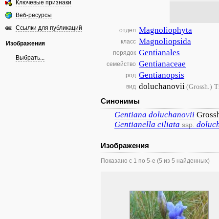
Ключевые признаки
Веб-ресурсы
Ссылки для публикаций
Magnoliophyta
отдел
Magnoliopsida
класс
Изображения
Gentianales
порядок
Выбрать...
Gentianaceae
семейство
Gentianopsis
род
doluchanovii
(Grossh.) T
вид
Синонимы
Gentiana
doluchanovii
Gross
Gentianella
ciliata
doluc
ssp.
Изображения
Показано с 1 по 5-е (5 из 5 найденных)