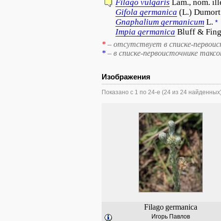
Filago
vulgaris
Lam., nom. ill
Gifola
germanica
(L.) Dumort
Gnaphalium
germanicum
L.
*
Impia
germanica
Bluff & Fing
*
– отсутствует в списке-первоис
*
– в списке-первоисточнике такс
Изображения
Показано с 1 по 24-е (24 из 24 найденных
Filago
germanica
Игорь Павлов