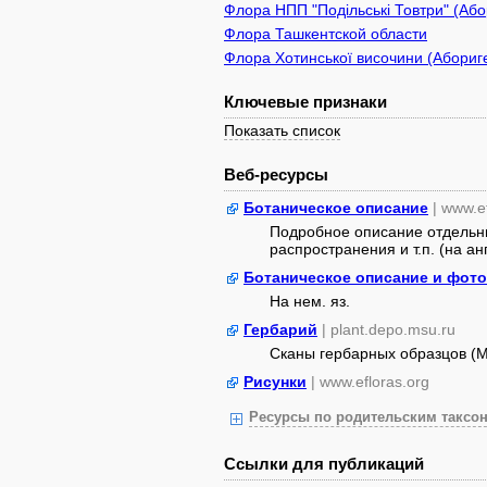
Флора НПП "Подільські Товтри" (Або
Флора Ташкентской области
Флора Хотинської височини (Абориге
Ключевые признаки
Показать список
Веб-ресурсы
Ботаническое описание
| www.e
Подробное описание отдельны
распространения и т.п. (на ан
Ботаническое описание и фото
На нем. яз.
Гербарий
| plant.depo.msu.ru
Сканы гербарных образцов (
Рисунки
| www.efloras.org
Ресурсы по родительским таксон
Ссылки для публикаций