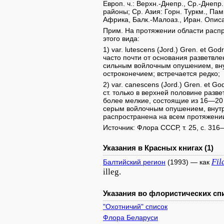
Европ. ч.: Верхн.-Днепр., Ср.-Днепр.
районы; Ср. Азия: Горн. Туркм., Пам
Африка, Балк.-Малоаз., Иран. Описа
Прим. На протяжении области расп
этого вида:
1) var. lutescens (Jord.) Gren. et G
часто почти от основания разветвл
сильным войлочным опушением, вну
остроконечием; встречается редко;
2) var. canescens (Jord.) Gren. et 
ст. только в верхней половине разв
более мелкие, состоящие из 16—20 
серым войлочным опушением, внутр
распространена на всем протяжени
Источник: Флора СССР, т. 25, с. 316
Указания в Красных книгах (1)
Fil
Балтийский регион
(1993) — как
illeg.
Указания во флористических спи
"Охотничий" список
Флора Беларуси