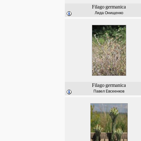
Filago
germanica
Лида Онищенко
Filago
germanica
Павел Евсеенков