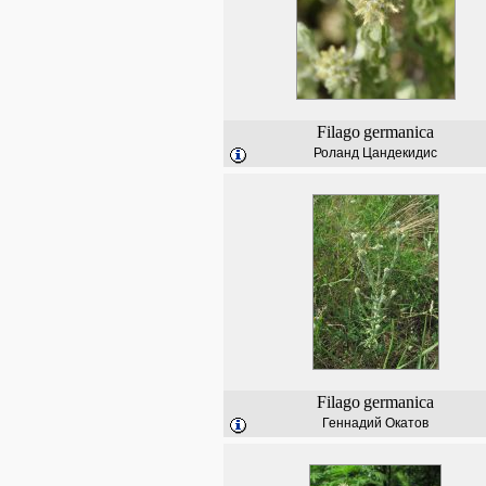
Filago
germanica
Роланд Цандекидис
Filago
germanica
Геннадий Окатов