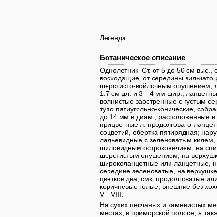
Легенда
Ботаническое описание
Однолетник. Ст. от 5 до 50 см выс.
восходящие, от середины вильчато 
шерстисто-войлочным опушением; л
1.7 см дл. и 3—4 мм шир., ланцетн
волнистые заостренные с густым се
тупо пятиугольно-конические, собра
до 14 мм в диам., расположенные в 
прицветные л. продолговато-ланцет
соцветий, обертка пятирядная; нару
ладьевидные с зеленоватым килем,
шиловидным остроконечием, на спи
шерстистым опушением, на верхушке
широколанцетные или ланцетные, н
середине зеленоватые, на верхушке
цветков два; смк. продолговатые ил
коричневые голые, внешние без хох
V—VIII.
Ha сухих песчаных и каменистых мес
местах, в приморской полосе, а так