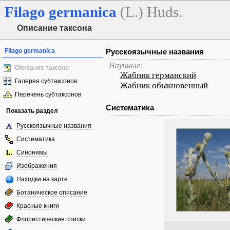
Filago
germanica
(L.) Huds.
Описание таксона
Filago germanica
Русскоязычные названия
Научные:
Описание таксона
Жабник германский
Галерея субтаксонов
Жабник обыкновенный
Перечень субтаксонов
Систематика
Показать раздел
Русскоязычные названия
Систематика
Синонимы
Изображения
Находки на карте
Ботаническое описание
Красные книги
Флористические списки