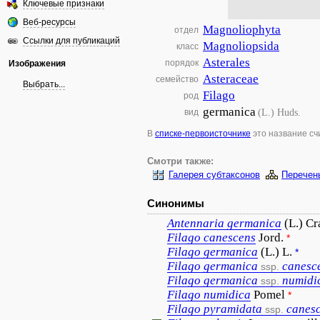
Ключевые признаки
Веб-ресурсы
Magnoliophyta
отдел
Ссылки для публикаций
Magnoliopsida
класс
Asterales
порядок
Изображения
Asteraceae
семейство
Выбрать...
Filago
род
germanica
(L.) Huds.
вид
В
списке-первоисточнике
это название с
Смотри также:
Галерея субтаксонов
Перечен
Синонимы
Antennaria
germanica
(L.) C
Filago
canescens
Jord.
*
Filago
germanica
(L.) L.
*
Filago
germanica
canesc
ssp.
Filago
germanica
numidi
ssp.
Filago
numidica
Pomel
*
Filago
pyramidata
canes
ssp.