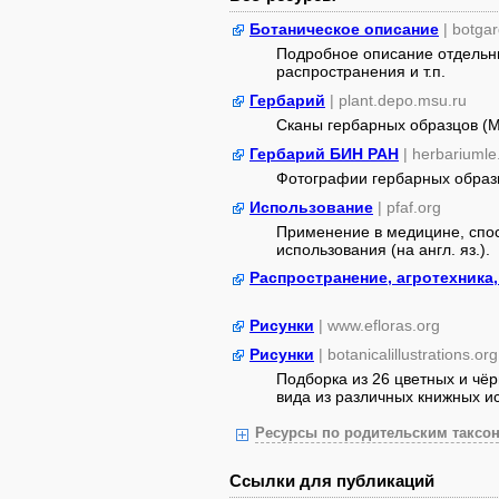
Ботаническое описание
| botga
Подробное описание отдельны
распространения и т.п.
Гербарий
| plant.depo.msu.ru
Сканы гербарных образцов (
Гербарий БИН РАН
| herbariumle
Фотографии гербарных образ
Использование
| pfaf.org
Применение в медицине, спос
использования (на англ. яз.).
Распространение, агротехника
Рисунки
| www.efloras.org
Рисунки
| botanicalillustrations.org
Подборка из 26 цветных и чё
вида из различных книжных ист
Ресурсы по родительским таксон
Ссылки для публикаций