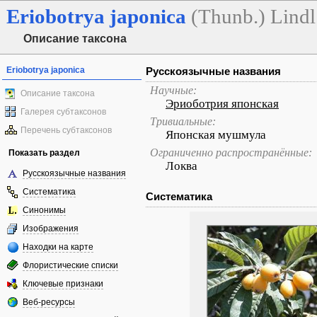
Eriobotrya
japonica
(Thunb.) Lindl
Описание таксона
Eriobotrya japonica
Русскоязычные названия
Научные:
Описание таксона
Эриоботрия японская
Галерея субтаксонов
Тривиальные:
Перечень субтаксонов
Японская мушмула
Ограниченно распространённые:
Показать раздел
Локва
Русскоязычные названия
Систематика
Систематика
Синонимы
Изображения
Находки на карте
Флористические списки
Ключевые признаки
Веб-ресурсы