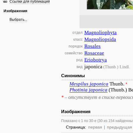
Ссылки для публикаций
Изображения
Выбрать...
Magnoliophyta
отдел
Magnoliopsida
класс
Rosales
порядок
Rosaceae
семейство
Eriobotrya
род
japonica
(Thunb.) Lindl.
вид
Синонимы
Mespilus
japonica
Thunb.
*
Photinia
japonica
(Thunb.) Be
*
– отсутствует в списке-первоис
Изображения
Показано с 1 по 30-е (30 из 154 найденны
Страница:
первая
|
предыдущая