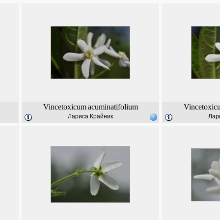
Vincetoxicum
acuminatifolium
Vincetoxic
Лариса Крайник
Лар