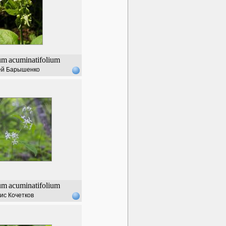
um
acuminatifolium
ей Барышенко
um
acuminatifolium
ис Кочетков