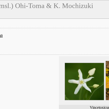
msl.) Ohi-Toma & K. Mochizuki
ый
Vincetoxicu