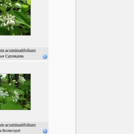
um
acuminatifolium
ья Суровцева
um
acuminatifolium
а Волкотруб