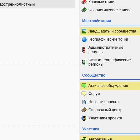
Красные книги
заострённолистный
Флористические списки
Местообитания
Ландшафты и сообщества
Географические точки
Административные
регионы
Физико-географические
регионы
Сообщество
Активные обсуждения
Форум
Новости проекта
Справочный центр
Участники проекта
Участник
Авторизация