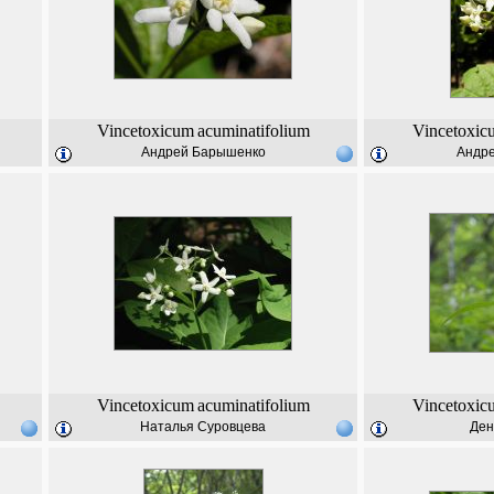
Vincetoxicum
acuminatifolium
Vincetoxic
Андрей Барышенко
Андр
Vincetoxicum
acuminatifolium
Vincetoxic
Наталья Суровцева
Ден