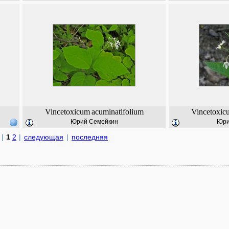
Vincetoxicum
acuminatifolium
Vincetoxic
Юрий Семейкин
Юри
|
1
2
|
следующая
|
последняя