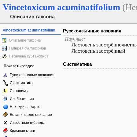
Vincetoxicum
acuminatifolium
(He
Описание таксона
Vincetoxicum acuminatifolium
Русскоязычные названия
Научные:
Описание таксона
Ластовень заострённолистн
Галерея субтаксонов
Ластовень заострённый
Перечень субтаксонов
Систематика
Показать раздел
Русскоязычные названия
Систематика
Синонимы
Изображения
Находки на карте
Ботаническое описание
Известные гибриды
Красные книги