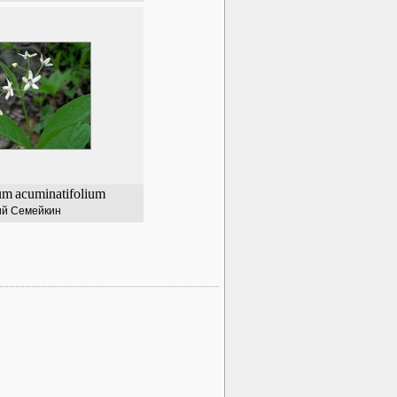
um
acuminatifolium
й Семейкин