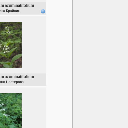
um
acuminatifolium
иса Крайник
um
acuminatifolium
ана Нестерова