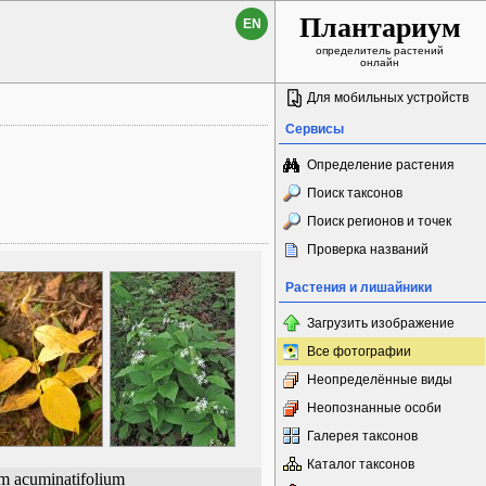
Плантариум
EN
определитель растений
онлайн
Для мобильных устройств
Сервисы
Определение растения
Поиск таксонов
Поиск регионов и точек
Проверка названий
Растения и лишайники
Загрузить изображение
Все фотографии
Неопределённые виды
Неопознанные особи
Галерея таксонов
Каталог таксонов
m acuminatifolium