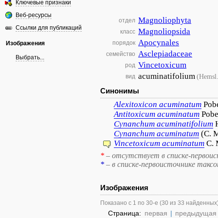
Ключевые признаки
Веб-ресурсы
Magnoliophyta
отдел
Ссылки для публикаций
Magnoliopsida
класс
Apocynales
порядок
Изображения
Asclepiadaceae
семейство
Выбрать...
Vincetoxicum
род
acuminatifolium
(Hemsl
вид
Синонимы
Alexitoxicon
acuminatum
Pobe
Antitoxicum
acuminatum
Pobe
Cynanchum
acuminatifolium
Cynanchum
acuminatum
(C. 
Vincetoxicum
acuminatum
C. 
*
– отсутствует в списке-первоис
*
– в списке-первоисточнике такс
Изображения
Показано с 1 по 30-е (30 из 33 найденных
Страница:
первая
|
предыдущая