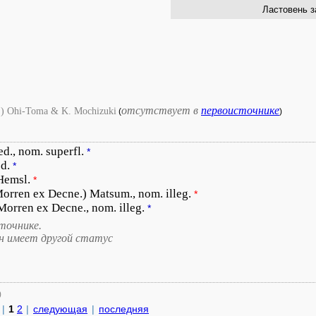
Ластовень 
отсутствует в
первоисточнике
.) Ohi-Toma & K. Mochizuki
(
)
d., nom. superfl.
*
d.
*
Hemsl.
*
Morren ex Decne.) Matsum., nom. illeg.
*
Morren ex Decne., nom. illeg.
*
точнике.
он имеет другой статус
)
|
1
2
|
следующая
|
последняя