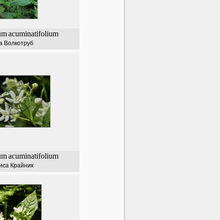
um
acuminatifolium
а Волкотруб
um
acuminatifolium
иса Крайник