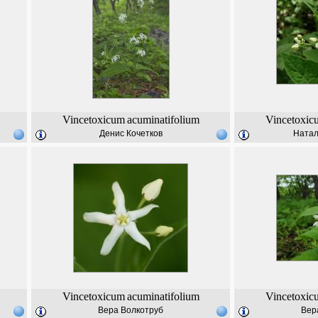
Vincetoxicum
acuminatifolium
Vincetoxic
Денис Кочетков
Натал
Vincetoxicum
acuminatifolium
Vincetoxic
Вера Волкотруб
Вер