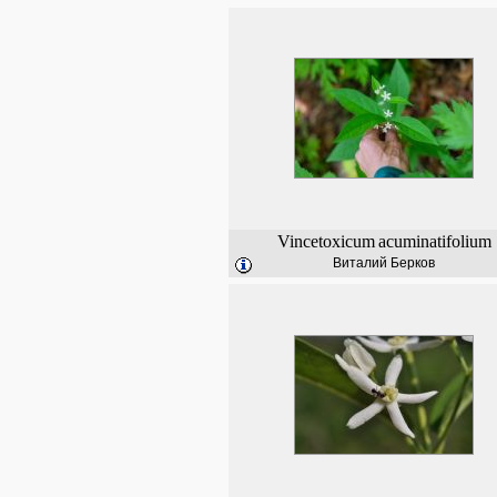
Vincetoxicum
acuminatifolium
Виталий Берков