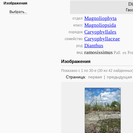
Изображения
Di
Гво
Выбрать...
Magnoliophyta
отдел
Magnoliopsida
класс
Caryophyllales
порядок
Caryophyllaceae
семейство
Dianthus
род
ramosissimus
Pall. ex Poi
вид
Изображения
Показано с 1 по 30-е (30 из 42 найденных
Страница:
первая
|
предыдущая