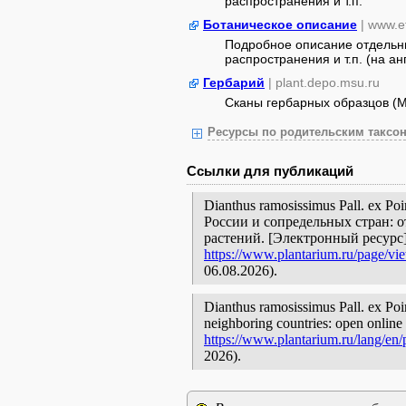
распространения и т.п.
Ботаническое описание
| www.e
Подробное описание отдельны
распространения и т.п. (на анг
Гербарий
| plant.depo.msu.ru
Сканы гербарных образцов (
Ресурсы по родительским таксон
Ссылки для публикаций
Dianthus ramosissimus Pall. ex P
России и сопредельных стран: 
растений. [Электронный ресурс
https://www.plantarium.ru/page/vi
06.08.2026).
Dianthus ramosissimus Pall. ex Poir
neighboring countries: open online 
https://www.plantarium.ru/lang/en
2026).