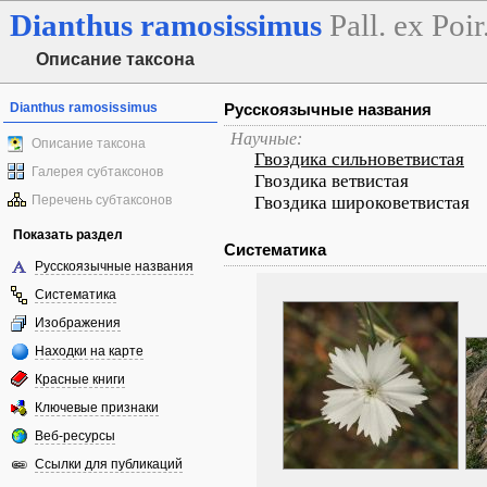
Dianthus
ramosissimus
Pall. ex Poir
Описание таксона
Dianthus ramosissimus
Русскоязычные названия
Научные:
Описание таксона
Гвоздика сильноветвистая
Галерея субтаксонов
Гвоздика ветвистая
Перечень субтаксонов
Гвоздика широковетвистая
Показать раздел
Систематика
Русскоязычные названия
Систематика
Изображения
Находки на карте
Красные книги
Ключевые признаки
Веб-ресурсы
Ссылки для публикаций