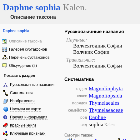
Daphne
sophia
Kalen.
Описание таксона
Daphne sophia
Русскоязычные названия
Научные:
Описание таксона
Волчеягодник Софии
Галерея субтаксонов
Волчник Софии
Перечень субтаксонов
Тривиальные:
Волчеягодник Софьи
Обсуждение (2)
Показать раздел
Систематика
Русскоязычные названия
Magnoliophyta
отдел
Систематика
Magnoliopsida
класс
Изображения
Thymelaeales
порядок
Находки на карте
Thymelaeaceae
семейство
Daphne
Прочая информация
род
sophia
Kalen.
вид
Красные книги
Ключевые признаки
Смотри также: