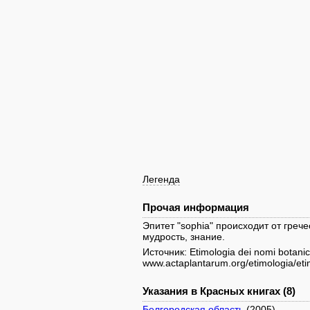
Легенда
Прочая информация
Эпитет "sophia" происходит от грече
мудрость, знание.
Источник: Etimologia dei nomi botanici
www.actaplantarum.org/etimologia/eti
Указания в Красных книгах (8)
Белгородская область
(2005)