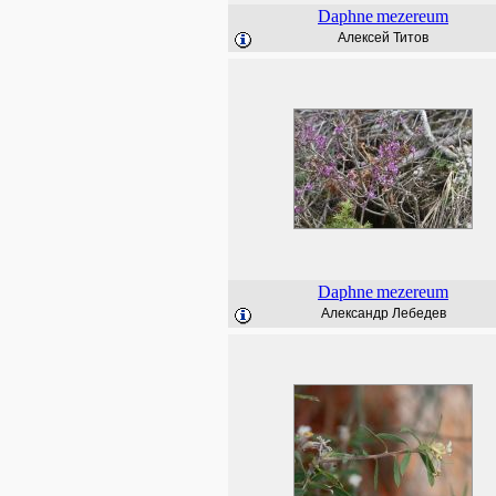
Daphne
mezereum
Алексей Титов
Daphne
mezereum
Александр Лебедев