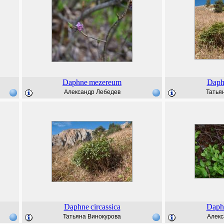
Daphne
mezereum
Daph
Александр Лебедев
Татья
Daphne
circassica
Daph
Татьяна Винокурова
Алекс