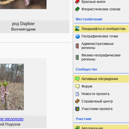
Красные книги
Флористические списки
Местообитания
род Daphne
Ландшафты и сообщества
Волчеягодник
Географические точки
Административные
регионы
Физико-географические
регионы
Сообщество
Активные обсуждения
Форум
Новости проекта
Справочный центр
Участники проекта
ne
mezereum
Участник
ей Подгузов
Авторизация