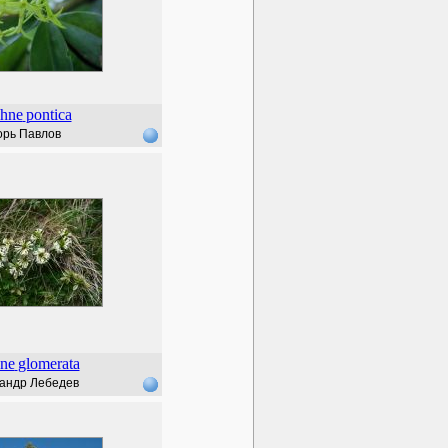
hne
pontica
орь Павлов
ne
glomerata
андр Лебедев