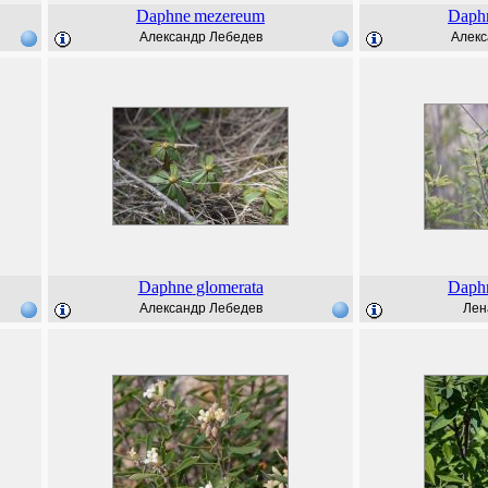
Daphne
mezereum
Daph
Александр Лебедев
Алекс
Daphne
glomerata
Daph
Александр Лебедев
Лен