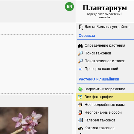
Плантариум
EN
определитель растений
онлайн
Для мобильных устройств
Сервисы
Определение растения
Поиск таксонов
Поиск регионов и точек
Проверка названий
Растения и лишайники
Загрузить изображение
Все фотографии
Неопределённые виды
Неопознанные особи
Галерея таксонов
Каталог таксонов