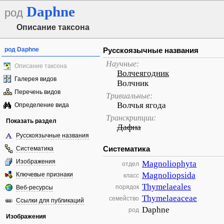
Daphne
род
Описание таксона
род Daphne
Русскоязычные названия
Научные:
Описание таксона
Волчеягодник
Галерея видов
Волчник
Перечень видов
Тривиальные:
Волчья ягода
Определение вида
Транскрипции:
Показать раздел
Дафна
Русскоязычные названия
Систематика
Систематика
Изображения
Magnoliophyta
отдел
Magnoliopsida
Ключевые признаки
класс
Thymelaeales
порядок
Веб-ресурсы
Thymelaeaceae
семейство
Ссылки для публикаций
Daphne
род
Изображения