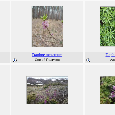
Daphne
mezereum
Daph
Сергей Подгузов
Але