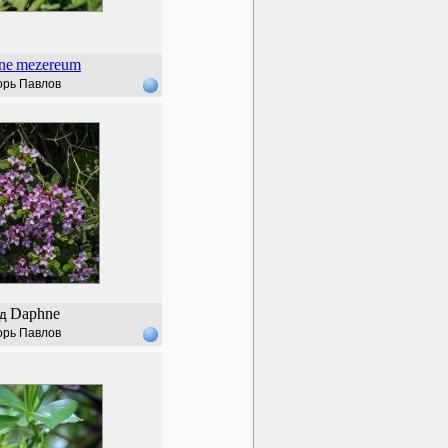
ne
mezereum
орь Павлов
Daphne
д
орь Павлов