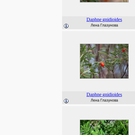
Daphne
gnidioides
Лена Глазунова
Daphne
gnidioides
Лена Глазунова