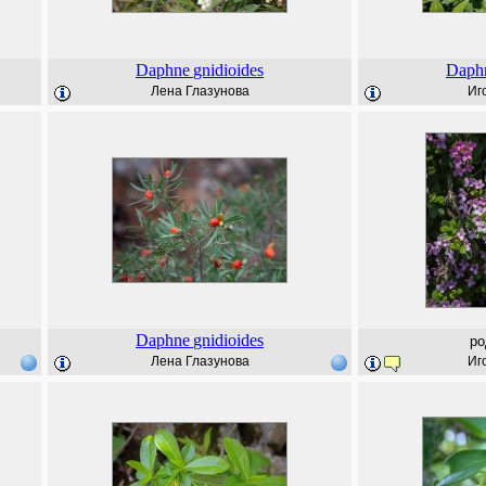
Daphne
gnidioides
Daph
Лена Глазунова
Иг
Daphne
gnidioides
ро
Лена Глазунова
Иг