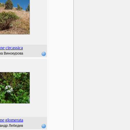
ne
circassica
на Винокурова
ne
glomerata
андр Лебедев