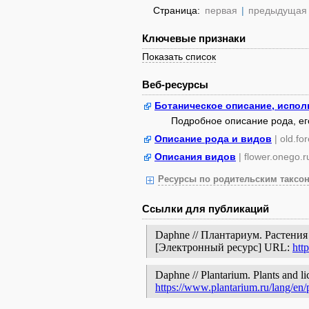
Страница:
первая
|
предыдущая
Ключевые признаки
Показать список
Веб-ресурсы
Ботаническое описание, испол
Подробное описание рода, его
Описание рода и видов
| old.fo
Описания видов
| flower.onego.r
Ресурсы по родительским таксон
Ссылки для публикаций
Daphne // Плантариум. Растени
[Электронный ресурс] URL:
htt
Daphne // Plantarium. Plants and li
https://www.plantarium.ru/lang/en