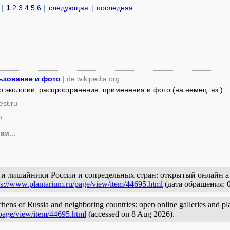
|
1
2
3
4
5
6
|
следующая
|
последняя
ьзование и фото
| de.wikipedia.org
 экологии, распространения, применения и фото (на немец. яз.).
rest.ru
u
ам...
я и лишайники России и сопредельных стран: открытый онлайн ат
ps://www.plantarium.ru/page/view/item/44695.html
(дата обращения: 0
chens of Russia and neighboring countries: open online galleries and pl
/page/view/item/44695.html
(accessed on 8 Aug 2026).