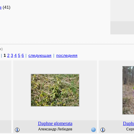
(41)
в
х)
|
1
2
3
4
5
6
|
следующая
|
последняя
Daphne
glomerata
Daph
Александр Лебедев
Серг