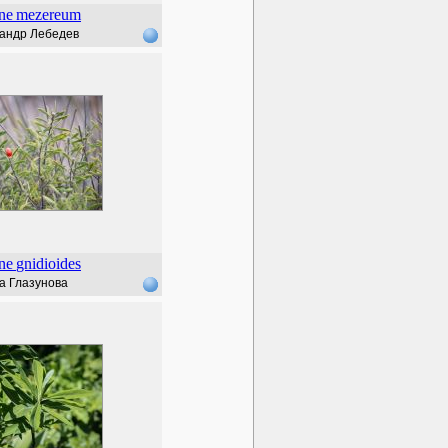
ne
mezereum
андр Лебедев
ne
gnidioides
а Глазунова