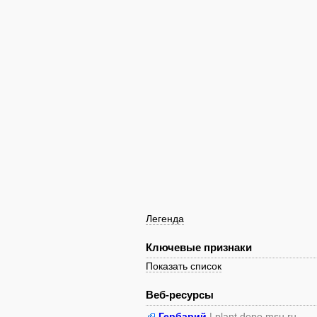
Легенда
Ключевые признаки
Показать список
Веб-ресурсы
Гербарий
| plant.depo.msu.ru