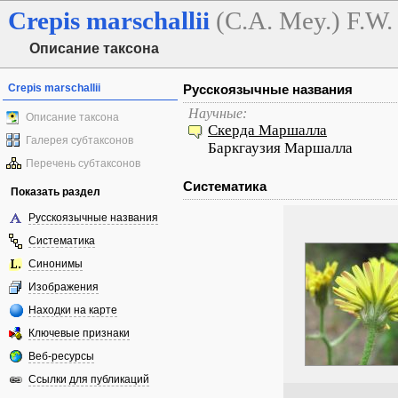
Crepis
marschallii
(C.A. Mey.) F.W.
Описание таксона
Crepis marschallii
Русскоязычные названия
Научные:
Описание таксона
Скерда Маршалла
Галерея субтаксонов
Баркгаузия Маршалла
Перечень субтаксонов
Систематика
Показать раздел
Русскоязычные названия
Систематика
Синонимы
Изображения
Находки на карте
Ключевые признаки
Веб-ресурсы
Ссылки для публикаций