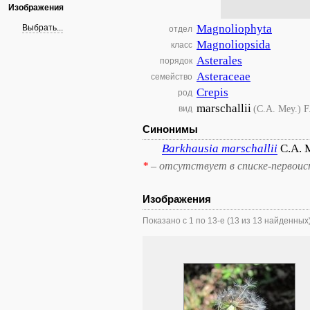
Изображения
Magnoliophyta
Выбрать...
отдел
Magnoliopsida
класс
Asterales
порядок
Asteraceae
семейство
Crepis
род
marschallii
(C.A. Mey.) F
вид
Синонимы
Barkhausia
marschallii
C.A. 
*
– отсутствует в списке-первоис
Изображения
Показано с 1 по 13-е (13 из 13 найденных