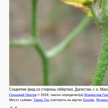
Соцветие (вид со стороны обёртки). Дагестан, г. о. Мах
Геннадий Окатов
©
2018
; таксон определил(а)
Владислав Гри
Место съёмки:
Тарки-Тау
(смотреть на картах
Google
,
Яндекс