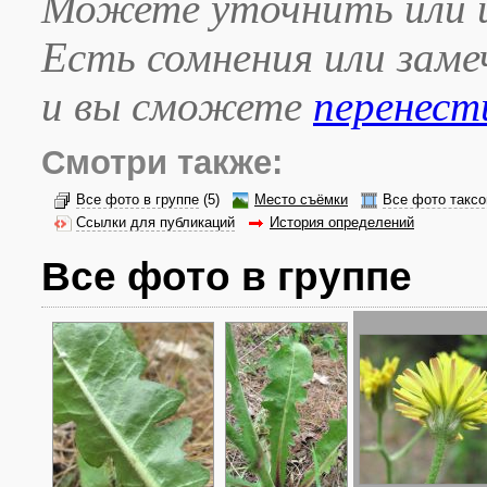
Можете уточнить или и
Есть сомнения или зам
и вы сможете
перенест
Смотри также:
Все фото в группе
(5)
Место съёмки
Все фото таксо
Ссылки для публикаций
История определений
Все фото в группе