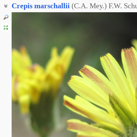
Crepis
marschallii
(C.A. Mey.) F.W. Schu
Баркгаузия Маршалла