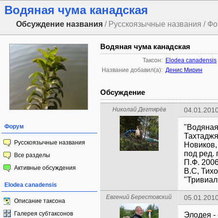
Водяная чума канадская
Обсуждение названия
/ Русскоязычные названия / Ф
Водяная чума канадская
Таксон:
Elodea canadensis
Название добавил(а):
Денис Мирин
Обсуждение
Николай Дегтярёв
04.01.2010
Форум
"Водяная 
Тахтаджян
Русскоязычные названия
Новиков, 
под ред. 
Все разделы
П.Ф. 2006
Активные обсуждения
В.С, Тих
"Тривиал
Elodea canadensis
Евгений Берестовский
05.01.2010
Описание таксона
Галерея субтаксонов
Элодея -