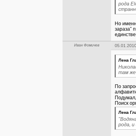
рода E
странно
Но именн
зараза" 
единствен
Иван Фомичев
05.01.2010
Лена Гл
Никола
там же
По запро
алфавитн
Подумал,
Лена Гл
"Водяна
рода, и