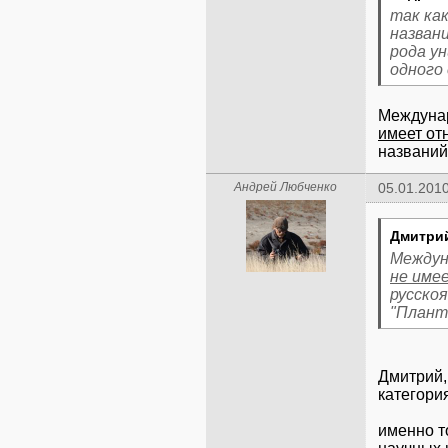
так ка
названи
рода у
одного 
Междунар
имеет от
названий
Андрей Любченко
05.01.2010
Дмитри
Междун
не име
русско
"Плант
Дмитрий,
категори
именно т