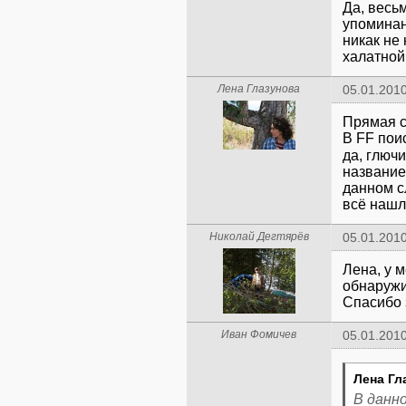
Да, весьм
упоминан
никак не
халатной
Лена Глазунова
05.01.2010
Прямая 
В FF поис
да, глюч
название
данном с
всё нашло
Николай Дегтярёв
05.01.2010
Лена, у 
обнаружи
Спасибо 
Иван Фомичев
05.01.2010
Лена Гл
В данн