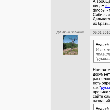
А вообще
лицам
из
флоры - 
Сибирь и
Дальнего
их брать..
Дмитрий Орешкин
05.01.2010
Андрей 
Иван, 
правила
"руско
Настояте
документ
располож
есть опр
как "
русс
правила 
сайте са
Андрей 