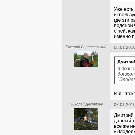
Уже есть
использу
где эти 
водяной 
с ней, к
именно п
Евгений Берестовский
06.01.2010
Дмитри
я позна
дошкол
"Элодея
И я - то
Николай Дегтярёв
06.01.2010
Дмитрий,
данный т
всё же и
«Элодея»