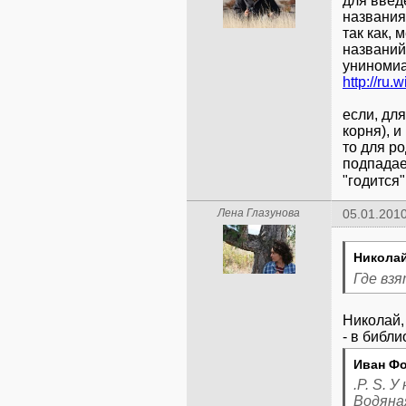
для введ
названия
так как,
названий
униномиал
http://ru.
если, дл
корня), 
то для ро
подпадает
"годится
Лена Глазунова
05.01.2010
Николай
Где взя
Николай,
Иван Фо
.P. S. 
Водяна