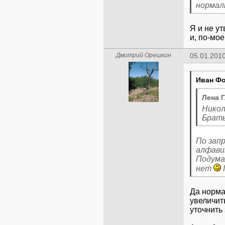
нормаль
Я и не у
и, по-мое
Дмитрий Орешкин
05.01.2010
Иван Фо
Лена 
Никол
Брать
По зап
алфави
Подума
нет
Да норма
увеличит
уточнить 