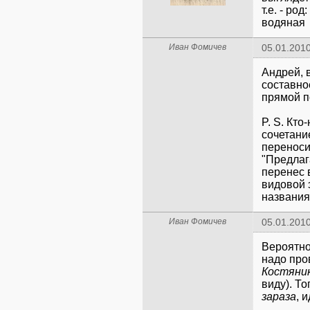
т.е. - род
водяная
Иван Фомичев
05.01.2010
Андрей, 
составно
прямой п
P. S. Кто
сочетан
переноси
"Предлаг
перенес 
видовой 
названи
Иван Фомичев
05.01.2010
Вероятно
надо про
Костяни
виду). То
зараза
, 