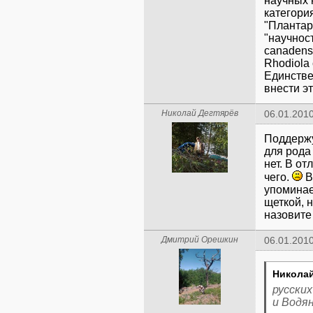
научных
категория
"Плантар
"научност
canadensi
Rhodiola 
Единстве
внести эт
Николай Дегтярёв
06.01.2010
Поддержу
для рода
нет. В от
чего.
В
упоминае
щеткой, н
назовите
Дмитрий Орешкин
06.01.2010
Николай
русских
и Водян