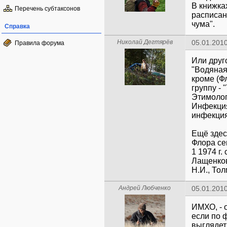
В книжка
Перечень субтаксонов
расписан
чума".
Справка
Николай Дегтярёв
05.01.2010
Правила форума
Или друг
"Водяна
кроме (Фл
группу -
Этимолог
Инфекция
инфекция
Ещё здес
Флора се
1 1974 г.
Лащенков
Н.И., Тол
Андрей Любченко
05.01.2010
ИМХО, - 
если по 
выглядеть