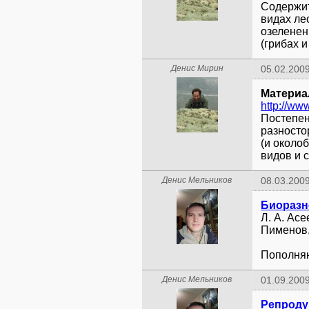
Cодержи
видах ле
озеленен
(грибах 
Денис Мирин
05.02.2009
Материа
http://ww
Постепен
разносто
(и около
видов и 
Денис Мельников
08.03.2009
Л. А. Асе
Пименов, 
Пополня
Денис Мельников
01.09.2009