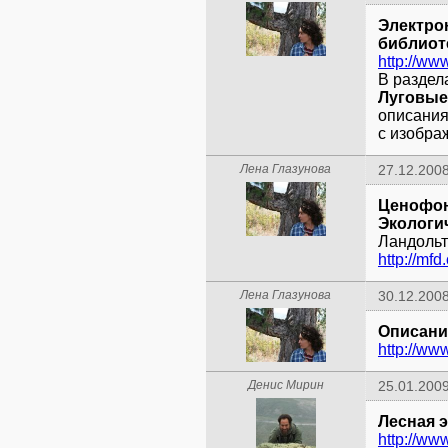
Электро
библиот
http://ww
В раздел
Луговые
описания
с изобра
Лена Глазунова
27.12.2008
Ценофон
Экологи
http://mfd
Лена Глазунова
30.12.2008
Описани
http://ww
Денис Мирин
25.01.2009
Лесная 