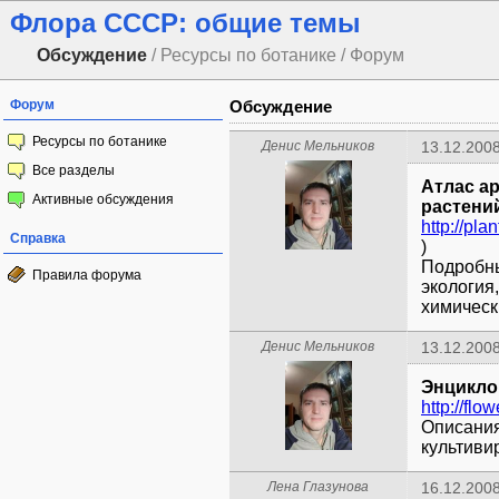
Флора СССР: общие темы
Обсуждение
/ Ресурсы по ботанике / Форум
Форум
Обсуждение
Ресурсы по ботанике
Денис Мельников
13.12.2008
Все разделы
Атлас а
Активные обсуждения
растени
Справка
)
Подробны
Правила форума
экология
химическ
Денис Мельников
13.12.2008
Энцикло
http://fl
Описания
культиви
Лена Глазунова
16.12.2008