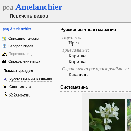
Amelanchier
род
Перечень видов
род Amelanchier
Русскоязычные названия
Научные:
Описание таксона
Ирга
Галерея видов
Тривиальные:
Перечень видов
Каринка
Коринка
Определение вида
Ограниченно распространённые:
Показать раздел
Какалуша
Русскоязычные названия
Систематика
Систематика
Субтаксоны