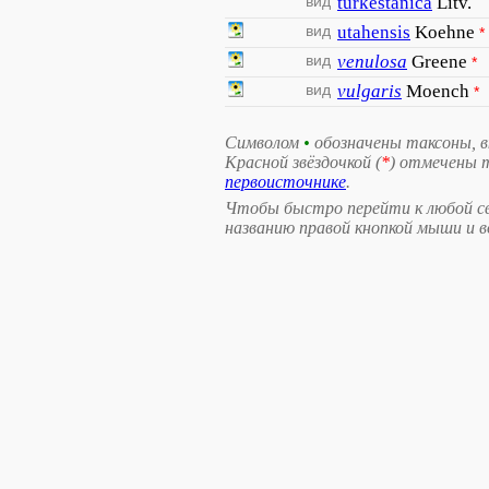
вид
turkestanica
Litv.
вид
utahensis
Koehne
*
вид
venulosa
Greene
*
вид
vulgaris
Moench
*
Символом
•
обозначены таксоны, 
Красной звёздочкой (
*
) отмечены 
первоисточнике
.
Чтобы быстро перейти к любой св
названию правой кнопкой мыши и 