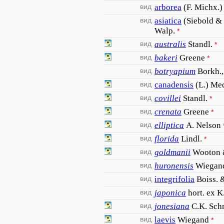
вид
arborea
(F. Michx.)
вид
asiatica
(Siebold & 
Walp.
*
вид
australis
Standl.
*
вид
bakeri
Greene
*
вид
botryapium
Borkh.,
вид
canadensis
(L.) Me
вид
covillei
Standl.
*
вид
crenata
Greene
*
вид
elliptica
A. Nelson
вид
florida
Lindl.
*
вид
goldmanii
Wooton &
вид
huronensis
Wiegan
вид
integrifolia
Boiss. 
вид
japonica
hort. ex 
вид
jonesiana
C.K. Sch
вид
laevis
Wiegand
*