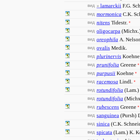
вид
lamarckii
F.G. Sc
×
вид
mormonica
C.K. Sc
вид
nitens
Tidestr.
*
вид
oligocarpa
(Michx.
вид
oreophila
A. Nelso
вид
ovalis
Medik.
вид
plurinervis
Koehne
вид
prunifolia
Greene
*
вид
purpusii
Koehne
*
вид
racemosa
Lindl.
*
вид
rotundifolia
(Lam.)
вид
rotundifolia
(Michx
вид
rubescens
Greene
*
вид
sanguinea
(Pursh) 
вид
sinica
(C.K. Schnei
вид
spicata
(Lam.) K. 