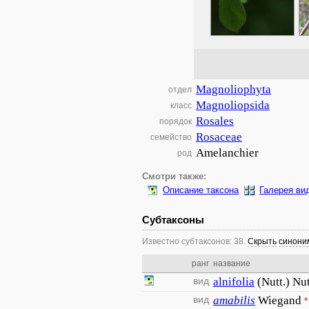
Magnoliophyta
отдел
Magnoliopsida
класс
Rosales
порядок
Rosaceae
семейство
Amelanchier
род
Смотри также:
Описание таксона
Галерея ви
Субтаксоны
Известно субтаксонов: 38.
Скрыть синон
ранг
название
вид
alnifolia
(Nutt.) Nu
вид
amabilis
Wiegand
*