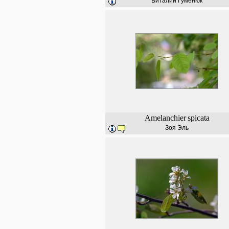
Виталий Гуменюк
Amelanchier
spicata
Зоя Эль