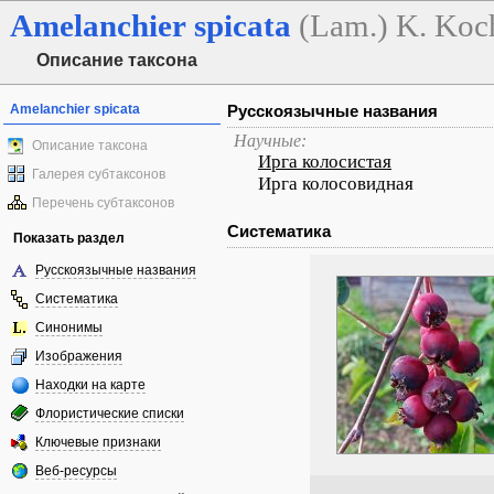
Amelanchier
spicata
(Lam.) K. Koc
Описание таксона
Amelanchier spicata
Русскоязычные названия
Научные:
Описание таксона
Ирга колосистая
Галерея субтаксонов
Ирга колосовидная
Перечень субтаксонов
Систематика
Показать раздел
Русскоязычные названия
Систематика
Синонимы
Изображения
Находки на карте
Флористические списки
Ключевые признаки
Веб-ресурсы