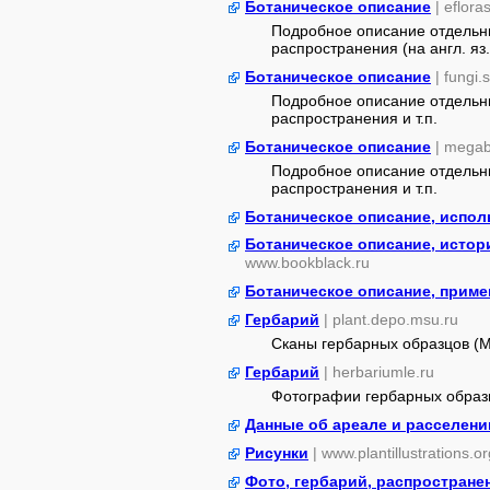
Ботаническое описание
| eflora
Подробное описание отдельны
распространения (на англ. яз.
Ботаническое описание
| fungi.
Подробное описание отдельны
распространения и т.п.
Ботаническое описание
| megab
Подробное описание отдельны
распространения и т.п.
Ботаническое описание, испол
Ботаническое описание, истор
www.bookblack.ru
Ботаническое описание, приме
Гербарий
| plant.depo.msu.ru
Сканы гербарных образцов (
Гербарий
| herbariumle.ru
Фотографии гербарных образ
Данные об ареале и расселени
Рисунки
| www.plantillustrations.or
Фото, гербарий, распростране