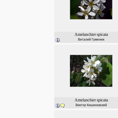
Amelanchier
spicata
Виталий Гуменюк
Amelanchier
spicata
Виктор Кишиневский