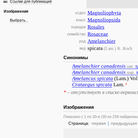
Ссылки для публикаций
Изображения
Magnoliophyta
отдел
Magnoliopsida
класс
Выбрать...
Rosales
порядок
Rosaceae
семейство
Amelanchier
род
spicata
(Lam.) K. Koch
вид
Синонимы
Amelanchier
canadensis
s
var.
Amelanchier
canadensis
ssp.
Amelancus
spicata
(Lam.) Vol
Crataegus
spicata
Lam.
*
*
– отсутствует в списке-первоис
Изображения
Показано с 1 по 30-е (30 из 258 найденны
Страница:
первая
|
предыдущая