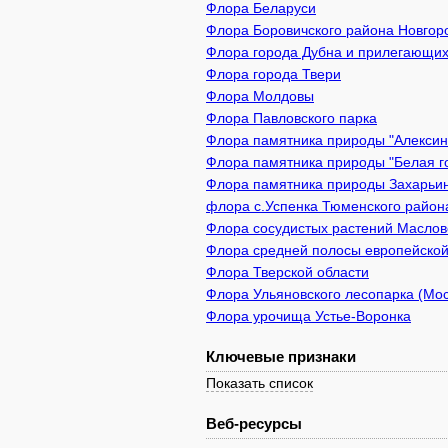
Флора Беларуси
Флора Боровичского района Новгор
Флора города Дубна и прилегающих
Флора города Твери
Флора Молдовы
Флора Павловского парка
Флора памятника природы "Алексин 
Флора памятника природы "Белая го
Флора памятника природы Захарьинс
флора с.Успенка Тюменского район
Флора сосудистых растений Масловс
Флора средней полосы европейской
Флора Тверской области
Флора Ульяновского лесопарка (Мо
Флора урочища Устье-Воронка
Ключевые признаки
Показать список
Веб-ресурсы