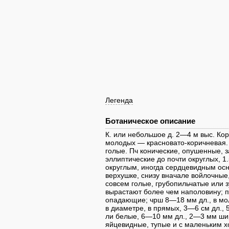
Легенда
Ботаническое описание
К. или небольшое д. 2—4 м выc. Кор
молодых — красновато-коричневая.
голые. Пч конические, опушенные, 
эллиптические до почти округлых, 1
округлым, иногда сердцевидным осн
верхушке, снизу вначале войлочные,
совсем голые, грубопильчатые или 
вырастают более чем наполовину; п
опадающие; чрш 8—18 мм дл., в мо
в диаметре, в прямых, 3—6 см дл., 
ли белые, 6—10 мм дл., 2—3 мм шир
яйцевидные, тупые и с маленьким х