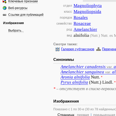
Ключевые признаки
Magnoliophyta
отдел
Веб-ресурсы
Magnoliopsida
класс
Ссылки для публикаций
Rosales
порядок
Rosaceae
Изображения
семейство
Amelanchier
род
Выбрать...
alnifolia
(Nutt.) Nutt. ex
вид
Смотри также:
Галерея субтаксонов
Перечен
Синонимы
Amelanchier
canadensis
a
var.
Amelanchier
sanguinea
al
var.
Aronia
alnifolia
Nutt.
*
Pyrus
alnifolia
(Nutt.) Lindl.
*
*
– отсутствует в списке-первоис
Изображения
Показано с 1 по 30-е (30 из 78 найденных
Страница:
первая
|
предыдущая