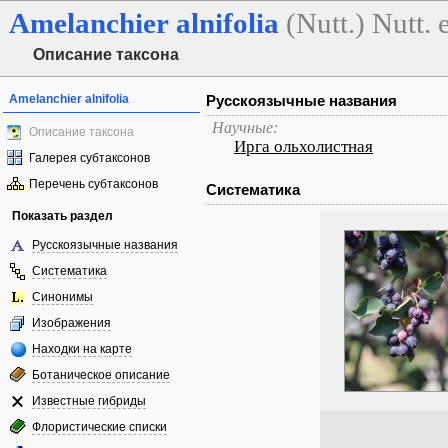
Amelanchier
alnifolia
(Nutt.) Nutt.
Описание таксона
Amelanchier alnifolia
Русскоязычные названия
Научные:
Описание таксона
Ирга ольхолистная
Галерея субтаксонов
Перечень субтаксонов
Систематика
Показать раздел
Русскоязычные названия
Систематика
Синонимы
Изображения
Находки на карте
Ботаническое описание
Известные гибриды
Флористические списки