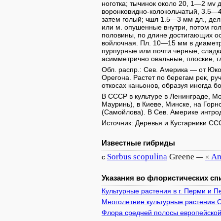
ноготка; тычинок около 20, 1—2 мv 
воронковидно-колокольчатый, 3.5—
затем голый; чшл 1.5—3 мм дл., де
или м. опушенные внутри, потом гол
половины, по длине достигающих ос
войлочная. Пл. 10—15 мм в диамет
пурпурные или почти черные, сладк
асимметрично овальные, плоские, г
Обл. распр.: Сев. Америка — от Юк
Орегона. Растет по берегам рек, руч
откосах каньонов, образуя иногда б
В СССР в культуре в Ленинграде, Мо
Мауринь), в Киеве, Минске, на Горн
(Самойлова). В Сев. Америке интрод
Источник: Деревья и Кустарники СССР,
Известные гибриды
Sorbus
scopulina
Greene
Am
с
—
×
Указания во флористических спи
Культурные растения в г. Перми и 
Многолетние культурные растения 
Флора средней полосы европейской