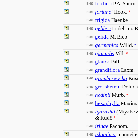
вид
fischeri
P.A. Smirn.
вид
fortunei
Hook.
*
вид
frigida
Haenke
вид
gebleri
Ledeb. ex 
вид
gelida
M. Bieb.
вид
germanica
Willd.
*
вид
glacialis
Vill.
*
вид
glauca
Pall.
вид
grandiflora
Laxm.
вид
grombczewskii
Kus
вид
grossheimii
Doluch
вид
hedinii
Murb.
*
вид
hexaphylla
Maxim. 
вид
igarashii
(Miyabe 
& Kudô
*
вид
irinae
Pachom.
вид
islandica
Joannei e