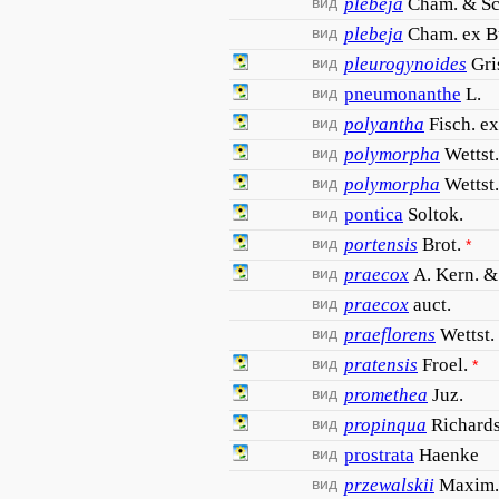
вид
plebeja
Cham. & Sc
вид
plebeja
Cham. ex 
вид
pleurogynoides
Gri
вид
pneumonanthe
L.
вид
polyantha
Fisch. ex
вид
polymorpha
Wettst.
вид
polymorpha
Wettst.
вид
pontica
Soltok.
вид
portensis
Brot.
*
вид
praecox
A. Kern. &
вид
praecox
auct.
вид
praeflorens
Wettst.
вид
pratensis
Froel.
*
вид
promethea
Juz.
вид
propinqua
Richard
вид
prostrata
Haenke
вид
przewalskii
Maxim.