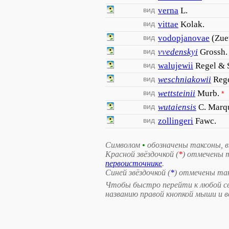
вид
verna
L.
вид
vittae
Kolak.
вид
vodopjanovae
(Zue
вид
vvedenskyi
Grossh.
вид
walujewii
Regel & 
вид
weschniakowii
Reg
вид
wettsteinii
Murb.
*
вид
wutaiensis
C. Marq
вид
zollingeri
Fawc.
Символом
•
обозначены таксоны, 
Красной звёздочкой (
*
) отмечены 
первоисточнике
.
Синей звёздочкой (
*
) отмечены та
Чтобы быстро перейти к любой св
названию правой кнопкой мыши и 