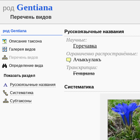
Gentiana
род
Перечень видов
род Gentiana
Русскоязычные названия
Научные:
Описание таксона
Горечавка
Галерея видов
Ограниченно распространённые:
Перечень видов
Ачыкъулакъ
Определение вида
Транскрипции:
Генциана
Показать раздел
Русскоязычные названия
Систематика
Систематика
Субтаксоны