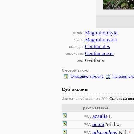
Magnoliophyta
отдел
Magnoliopsida
класс
Gentianales
порядок
Gentianaceae
семейство
Gentiana
род
Смотри также:
Описание таксона
Галерея ви
Субтаксоны
Известно субтаксонов: 209.
Скрыть сино
ранг
название
вид
acaulis
L.
вид
acuta
Michx.
вид
adscendens
Pall.
*