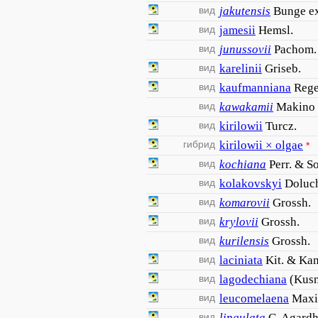
вид
jakutensis
Bunge ex
вид
jamesii
Hemsl.
вид
junussovii
Pachom.
вид
karelinii
Griseb.
вид
kaufmanniana
Rege
вид
kawakamii
Makino
вид
kirilowii
Turcz.
гибрид
kirilowii × olgae
*
вид
kochiana
Perr. & S
вид
kolakovskyi
Doluc
вид
komarovii
Grossh.
вид
krylovii
Grossh.
вид
kurilensis
Grossh.
вид
laciniata
Kit. & Kan
вид
lagodechiana
(Kusn
вид
leucomelaena
Maxi
вид
lingulata
C. Agard