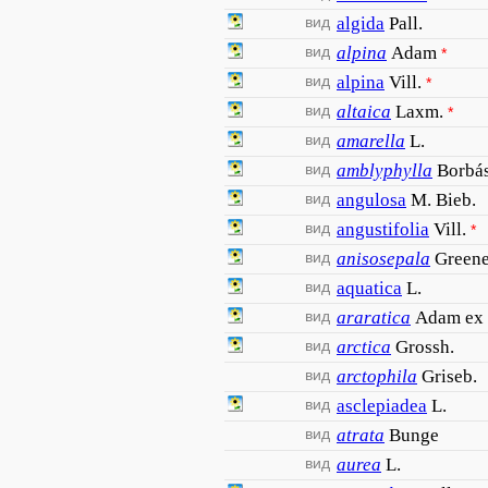
вид
algida
Pall.
вид
alpina
Adam
*
вид
alpina
Vill.
*
вид
altaica
Laxm.
*
вид
amarella
L.
вид
amblyphylla
Borbá
вид
angulosa
M. Bieb.
вид
angustifolia
Vill.
*
вид
anisosepala
Green
вид
aquatica
L.
вид
araratica
Adam ex 
вид
arctica
Grossh.
вид
arctophila
Griseb.
вид
asclepiadea
L.
вид
atrata
Bunge
вид
aurea
L.