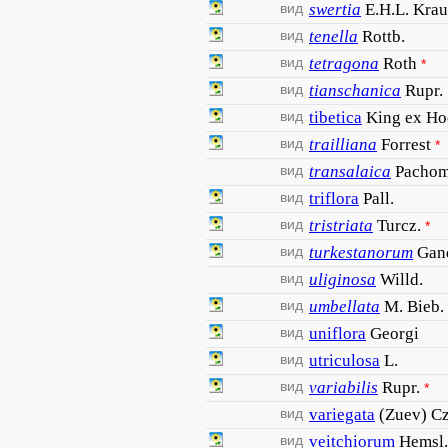
вид
swertia
E.H.L. Krau
вид
tenella
Rottb.
вид
tetragona
Roth
*
вид
tianschanica
Rupr.
вид
tibetica
King ex Hoo
вид
trailliana
Forrest
*
вид
transalaica
Pachom
вид
triflora
Pall.
вид
tristriata
Turcz.
*
вид
turkestanorum
Gan
вид
uliginosa
Willd.
вид
umbellata
M. Bieb.
вид
uniflora
Georgi
вид
utriculosa
L.
вид
variabilis
Rupr.
*
вид
variegata
(Zuev) Cz
вид
veitchiorum
Hemsl.