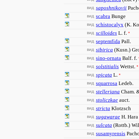
вид
saposhnikovii
Pach
вид
scabra
Bunge
вид
schistocalyx
(K. K
вид
scilloides
L. f.
*
вид
septemfida
Pall.
вид
sibirica
(Kusn.) Gr
вид
sino-ornata
Balf. f.
вид
solstitialis
Wettst.
*
вид
spicata
L.
*
вид
squarrosa
Ledeb.
вид
stelleriana
Cham. &
вид
stoliczkae
auct.
вид
stricta
Klotzsch
вид
sugawarae
H. Hara
вид
sulcata
(Rottb.) Wil
вид
susamyrensis
Pach