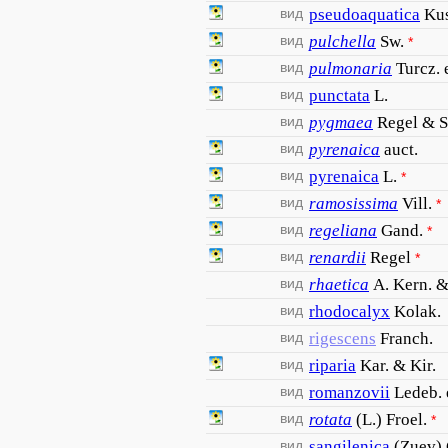
вид
pseudoaquatica
Ku
вид
pulchella
Sw.
*
вид
pulmonaria
Turcz. 
вид
punctata
L.
вид
pygmaea
Regel & 
вид
pyrenaica
auct.
вид
pyrenaica
L.
*
вид
ramosissima
Vill.
*
вид
regeliana
Gand.
*
вид
renardii
Regel
*
вид
rhaetica
A. Kern. &
вид
rhodocalyx
Kolak.
вид
rigescens
Franch.
вид
riparia
Kar. & Kir.
вид
romanzovii
Ledeb.
вид
rotata
(L.) Froel.
*
вид
sangilenica
(Zuev) 