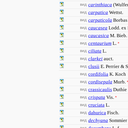
вид
carinthiaca
(Wulfen
вид
carpatica
Wettst.
вид
carpaticola
Borbas
вид
caucasea
Lodd. ex
вид
caucasica
M. Bieb.
вид
centaurium
L.
*
вид
ciliata
L.
вид
clarkei
auct.
вид
clusii
E. Perrier &
вид
cordifolia
K. Koch
вид
cordisepala
Murb.
вид
crassicaulis
Duthie 
вид
crispata
Vis.
*
вид
cruciata
L.
вид
dahurica
Fisch.
вид
dechyana
Sommier 
вид