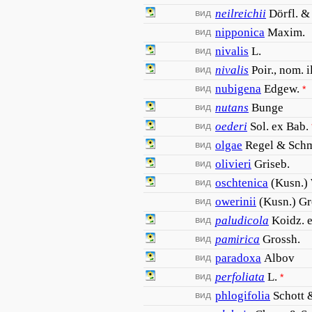
вид
neilreichii
Dörfl. &
вид
nipponica
Maxim.
вид
nivalis
L.
вид
nivalis
Poir., nom. i
вид
nubigena
Edgew.
*
вид
nutans
Bunge
вид
oederi
Sol. ex Bab.
вид
olgae
Regel & Schm
вид
olivieri
Griseb.
вид
oschtenica
(Kusn.)
вид
owerinii
(Kusn.) Gr
вид
paludicola
Koidz. 
вид
pamirica
Grossh.
вид
paradoxa
Albov
вид
perfoliata
L.
*
вид
phlogifolia
Schott 