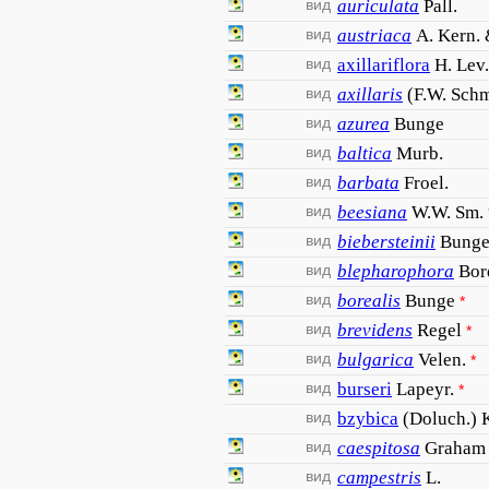
вид
auriculata
Pall.
вид
austriaca
A. Kern. 
вид
axillariflora
H. Lev
вид
axillaris
(F.W. Schm
вид
azurea
Bunge
вид
baltica
Murb.
вид
barbata
Froel.
вид
beesiana
W.W. Sm.
вид
biebersteinii
Bung
вид
blepharophora
Bor
вид
borealis
Bunge
*
вид
brevidens
Regel
*
вид
bulgarica
Velen.
*
вид
burseri
Lapeyr.
*
вид
bzybica
(Doluch.) 
вид
caespitosa
Graham
вид
campestris
L.