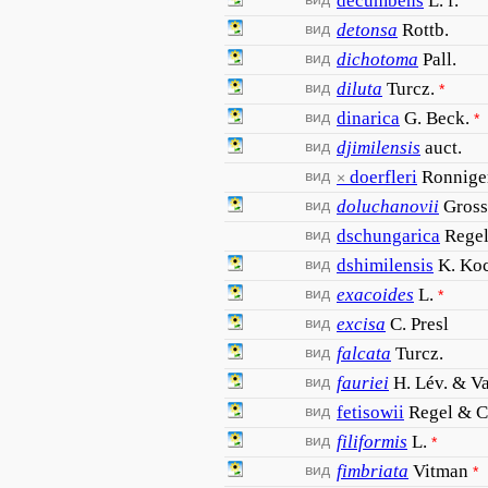
decumbens
L. f.
вид
detonsa
Rottb.
вид
dichotoma
Pall.
вид
diluta
Turcz.
*
вид
dinarica
G. Beck.
*
вид
djimilensis
auct.
вид
doerfleri
Ronnige
×
вид
doluchanovii
Gross
вид
dschungarica
Rege
вид
dshimilensis
K. Ko
вид
exacoides
L.
*
вид
excisa
C. Presl
вид
falcata
Turcz.
вид
fauriei
H. Lév. & V
вид
fetisowii
Regel & C
вид
filiformis
L.
*
вид
fimbriata
Vitman
*