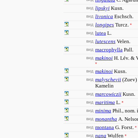
вид
lipskyi
Kusn.
вид
livonica
Eschsch.
вид
longipes
Turcz.
*
вид
lutea
L.
вид
lutescens
Velen.
вид
macrophylla
Pall.
вид
makinoi
H. Lév. & V
*
вид
makinoi
Kusn.
вид
malyschevii
(Zuev)
Kamelin
вид
marcowiczii
Kusn.
вид
maritima
L.
*
вид
minima
Phil., nom. 
вид
monantha
A. Nelso
вид
montana
G. Forst.
*
вид
nana
Wulfen
*